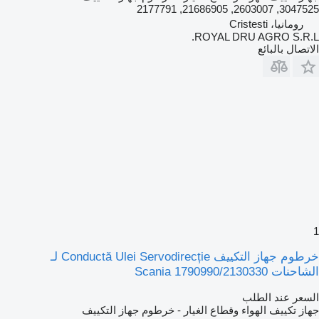
3047525, 2603007, 21686905, 2177791
رومانيا، Cristesti
ROYAL DRU AGRO S.R.L.
الاتصال بالبائع
1
خرطوم جهاز التكييف Conductă Ulei Servodirecție لـ
الشاحنات Scania 1790990/2130330
السعر عند الطلب
جهاز تكييف الهواء وقطاع الغيار - خرطوم جهاز التكييف