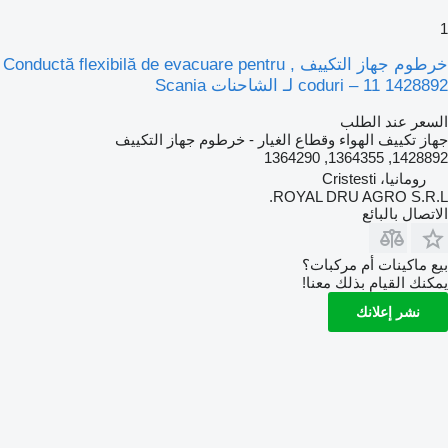
1
خرطوم جهاز التكييف Conductă flexibilă de evacuare pentru ,
coduri – 11 1428892 لـ الشاحنات Scania
السعر عند الطلب
جهاز تكييف الهواء وقطاع الغيار - خرطوم جهاز التكييف
1428892, 1364355, 1364290
رومانيا، Cristesti
ROYAL DRU AGRO S.R.L.
الاتصال بالبائع
بيع ماكينات أم مركبات؟
يمكنك القيام بذلك معنا!
نشر إعلانك