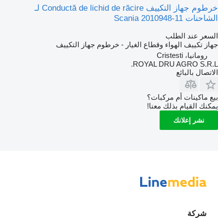
خرطوم جهاز التكييف Conductă de lichid de răcire لـ
الشاحنات Scania 2010948-11
السعر عند الطلب
جهاز تكييف الهواء وقطاع الغيار - خرطوم جهاز التكييف
رومانيا، Cristesti
ROYAL DRU AGRO S.R.L.
الاتصال بالبائع
بيع ماكينات أم مركبات؟
يمكنك القيام بذلك معنا!
نشر إعلانك
شركة