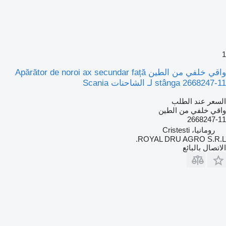
1
واقي خلفي من الطين Apărător de noroi ax secundar față
stânga 2668247-11 لـ الشاحنات Scania
السعر عند الطلب
واقي خلفي من الطين
2668247-11
رومانيا، Cristesti
ROYAL DRU AGRO S.R.L.
الاتصال بالبائع