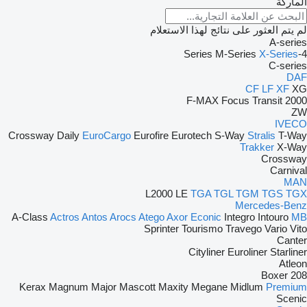
الماركة
لم يتم العثور على نتائج لهذا الاستعلام
A-series
M-Series
X-Series
4-Series
C-series
DAF
CF
LF
XF
XG
F-MAX
Focus
Transit
2000
ZW
IVECO
Crossway
Daily
EuroCargo
Eurofire
Eurotech
S-Way
Stralis
T-Way
Trakker
X-Way
Crossway
Carnival
MAN
L2000
LE
TGA
TGL
TGM
TGS
TGX
Mercedes-Benz
A-Class
Actros
Antos
Arocs
Atego
Axor
Econic
Integro
Intouro
MB
Sprinter
Tourismo
Travego
Vario
Vito
Canter
Cityliner
Euroliner
Starliner
Atleon
Boxer
208
Kerax
Magnum
Major
Mascott
Maxity
Megane
Midlum
Premium
Scenic