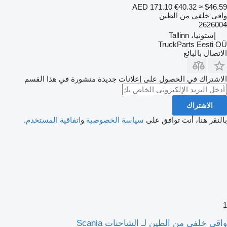
AED 171.10
€40.32
≈ $46.59
واقي خلفي من الطين
2626004
إستونيا، Tallinn
TruckParts Eesti OÜ
الاتصال بالبائع
الاشتراك في الحصول على إعلانات جديدة منشورة في هذا القسم
الاشتراك
بالنقر هنا، أنت توافق على
سياسة الخصوصية
و
اتفاقية المستخدم
.
1
واقي خلفي من الطين لـ الشاحنات Scania