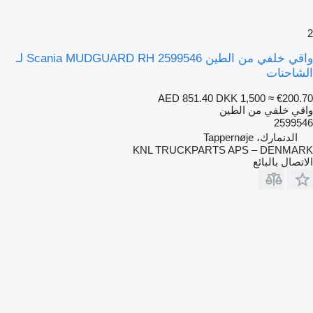
2
واقي خلفي من الطين Scania MUDGUARD RH 2599546 لـ
الشاحنات
AED 851.40
DKK 1,500
≈ €200.70
واقي خلفي من الطين
2599546
الدنمارك، Tappernøje
KNL TRUCKPARTS APS – DENMARK
الاتصال بالبائع