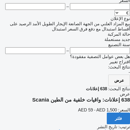
السعر
–
نوع الإعلان
بيع
المزاد العلني
من الجهة الصانعة
الإيجار الطويل الأمد
الرصيد
على
أقساط
استبدال مع دفع فرق السعر
استبدال
حالة المركبة
جديد
مستعملة
سنة التصنيع
–
هل بعض عوامل التصفية مفقودة؟
اقتراح تغيير
نتائج البحث:
-
عرض
نتائج البحث:
638 إعلانات
عرض
638 إعلانات:
واقيات خلفية من الطين Scania
السعر:
AED 59 - AED 1,500
فلتر
ترتيب
:
تاريخ النشر