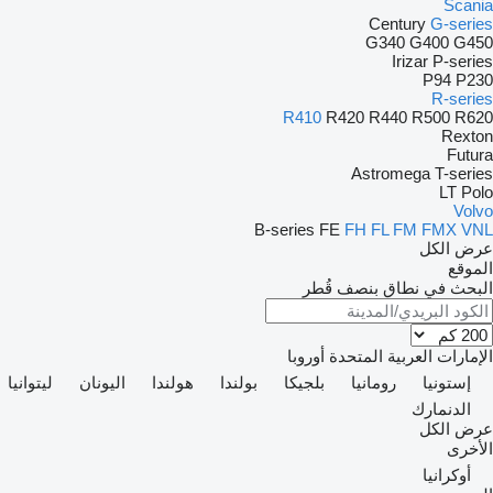
Scania
Century
G-series
G340
G400
G450
Irizar
P-series
P94
P230
R-series
R410
R420
R440
R500
R620
Rexton
Futura
Astromega
T-series
LT
Polo
Volvo
B-series
FE
FH
FL
FM
FMX
VNL
عرض الكل
الموقع
البحث في نطاق بنصف قُطر
الإمارات العربية المتحدة
أوروبا
إستونيا
رومانيا
بلجيكا
بولندا
هولندا
اليونان
ليتوانيا
الدنمارك
عرض الكل
الأخرى
أوكرانيا