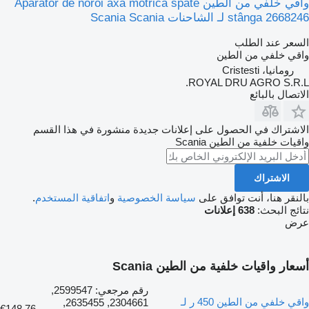
واقي خلفي من الطين Apărător de noroi axă motrică spate
stânga 2668246 لـ الشاحنات Scania Scania
السعر عند الطلب
واقي خلفي من الطين
رومانيا، Cristesti
ROYAL DRU AGRO S.R.L.
الاتصال بالبائع
الاشتراك في الحصول على إعلانات جديدة منشورة في هذا القسم
واقيات خلفية من الطين
Scania
الاشتراك
بالنقر هنا، أنت توافق على
سياسة الخصوصية
و
اتفاقية المستخدم
.
نتائج البحث:
638 إعلانات
عرض
أسعار واقيات خلفية من الطين Scania
رقم مرجعي: 2599547,
واقي خلفي من الطين 450 ر لـ
2304661, 2635455,
€148.76