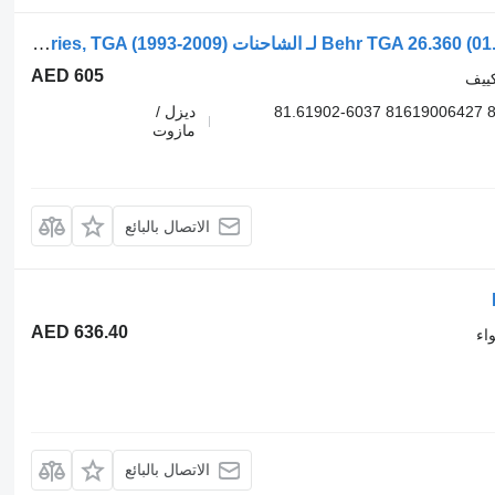
خرطوم جهاز التكييف Behr TGA 26.360 (01.00-) 81.61900-6395 لـ الشاحنات MAN 4-series, TGA (1993-2009)
AED 605
كييف
81.61900-6395 81619006395 81.61900-6427 81619006427 81.61902-6037
ديزل /
مازوت
الاتصال بالبائع
AED 636.40
اء
الاتصال بالبائع