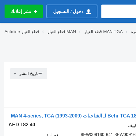
دخول / التسجيل
نشر إعلانك
قطع الغيار MAN TGA
قطع الغيار MAN
قطع الغيار
Autoline
تاريخ النشر
AED 182.40
كييف
78109 8EW009160-641 8EW00
ديزل /