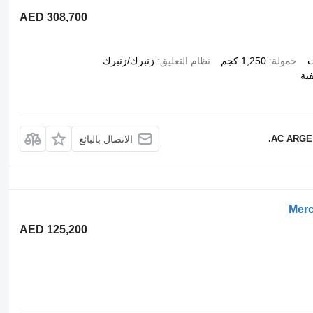
AED 308,700
ت
حمولة
1,250 كجم
نظام التعليق
زنبرك/زنبرك
فية
AC ARGE 
الاتصال بالبائع
Merc
AED 125,200