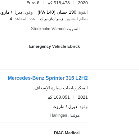
2020
518,478 كم
Euro 6
القوة
190 حصان (140 kW)
وقود
ديزل / مازو
نظام التعليق
زنبرك/زنبرك
عدد المقاعد
4
السويد، Stockholm-Värmdö
Emergency Vehicle Ebrick
Mercedes-Benz Sprinter 316 L2H2
الميكروباصات سيارة الإسعاف
2021
169,051 كم
وقود
ديزل / مازوت
هولندا، Harlingen
DIAC Medical