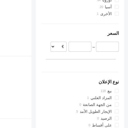
أوروبا
آسيا
ألمانيا
الأخرى
تركيا
هولندا
فرنسا
الصين
الأرجنتين
إسبانيا
السعر
السويد
بلجيكا
–
إستونيا
التشيك
عرض الكل
نوع الإعلان
بيع
المزاد العلني
من الجهة الصانعة
الإيجار الطويل الأمد
الرصيد
على أقساط