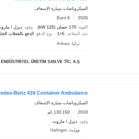
الميكروباصات سيارة الإسعاف
Euro 6
2026
القوة
170 حصان (125 kW)
وقود
ديزل / مازو
عدد المقاعد
5+1
نوع الدفع
الدفع بالعجلات الخل
تركيا، Ankara
ENDÜSTRİYEL ÜRETİM SAN.VE TİC. A.Ş.
edes-Benz 416 Container Ambulance
الميكروباصات سيارة الإسعاف
2018
130,150 كم
وقود
ديزل / مازوت
هولندا، Harlingen