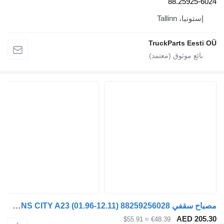
88.2
Talli
TruckParts
مصباح سقفي MAN LIONS CITY A23 (01.96-12.11) 88259256028 لـ الباصات MAN Lion's bus (1991-)
AE
≈ $55.91
€48.39