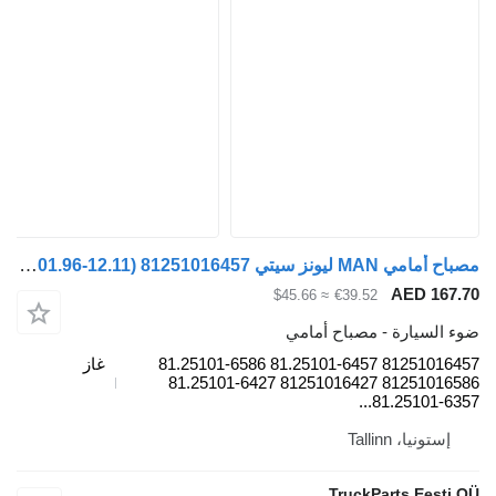
مصباح أمامي MAN ليونز سيتي a23 (01.96-12.11) 81251016457 لـ الباصات MAN Lion's bus (1991-)
AE
≈ $45.66
€39.52
رة - مصباح أمامي
81251016457 81.25101-6457 81.25101-6586
غاز
81251016586 81251016427 81.25101-6427
81.25
Talli
TruckParts