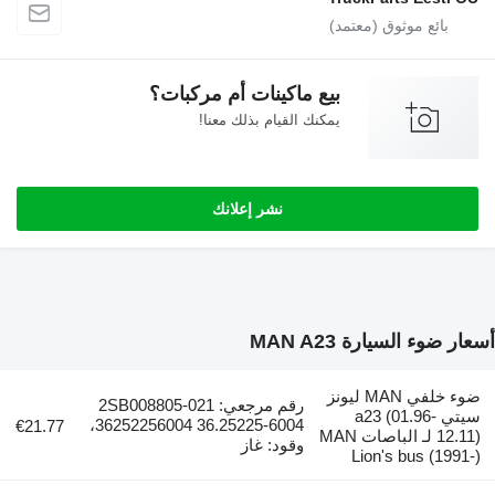
بيع ماكينات أم مركبات؟
يمكنك القيام بذلك معنا!
نشر إعلانك
ارة MAN A23
ضوء خلفي MAN ليونز
رقم مرجعي: 2SB008805-021
a23 (01.9-
36252256004 36.25225-6004،
€21.77
12.11) لـ الباصات MAN
وقود: غاز
Lion's b