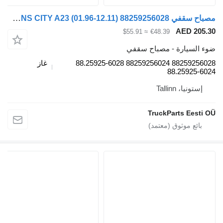
مصباح سقفي MAN LIONS CITY A23 (01.96-12.11) 88259256028 لـ الباصات MAN Lion's bus (1991-)
AE
≈ $55.91
€48.39
رة - مصباح سقفي
88259256028 88259256024 88.25925-6028
غاز
88.2
Talli
TruckParts