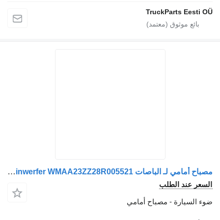
TruckParts
مصباح أمامي لـ الباصات MAN A23 A20 A21 Lions City Stosstange Ecke Rechts mit Scheinwerfer WMAA23ZZ28R005521
 الطلب
رة - مصباح أمامي