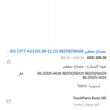
مصباح سقفي MAN LIONS CITY A23 (01.96-12.11) 88259256028 لـ الباصات MAN Lion's bus (1991-)
AE
≈ $55.91
€48.39
رة - مصباح سقفي
88259256028 88259256024 88.25925-6028
غاز
88.2
Talli
TruckParts