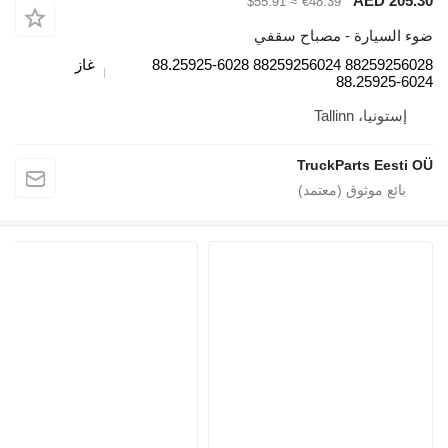
AE
≈ $55.91
€48.39
رة - مصباح سقفي
88259256028 88259256024 88.25925-6028
غاز
88.2
Talli
TruckParts