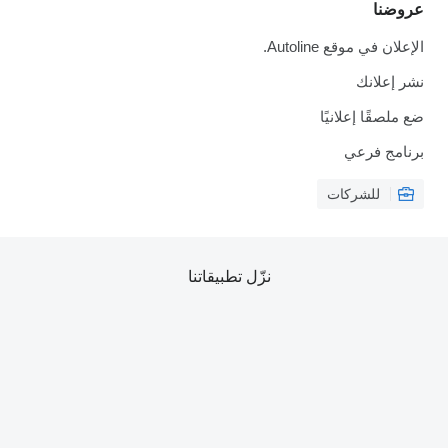
قع Autoline.
نك
 إعلانيًا
رعي
شركات
نزّل تطبيقاتنا