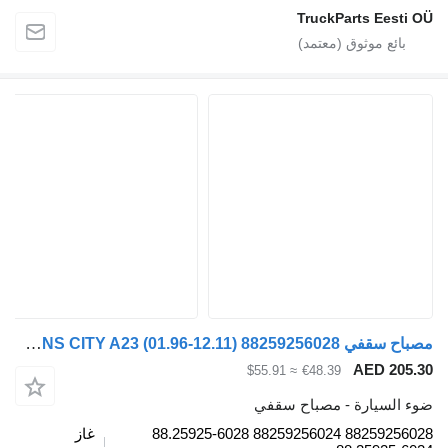
TruckParts
مصباح سقفي MAN LIONS CITY A23 (01.96-12.11) 88259256028 لـ الباصات MAN Lion's bus (1991-)
AE
≈ $55.91
€48.39
رة - مصباح سقفي
88259256028 88259256024 88.25925-6028
غاز