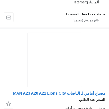
Iste
Buswelt Bus Er
صات MAN A23 A20 A21 Lions City
 الطلب
رة - مصباح أمامي