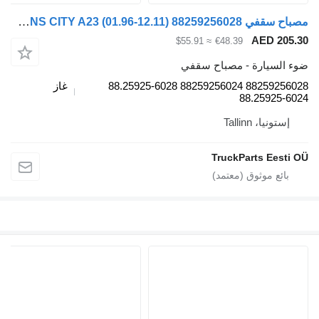
مصباح سقفي MAN LIONS CITY A23 (01.96-12.11) 88259256028 لـ الباصات MAN Lion's bus (1991-)
AE
≈ $55.91
€48.39
رة - مصباح سقفي
88259256028 88259256024 88.25925-6028
غاز
88.2
Talli
TruckParts