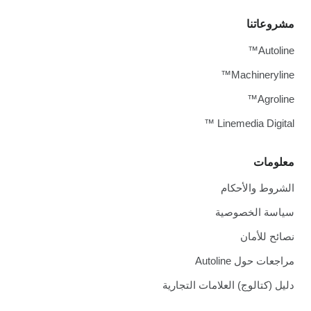
نا
Machin
Linemedia 
الأحكام
لخصوصية
أمان
Autoline
لوج) العلامات التجارية