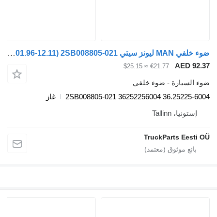
ضوء خلفي MAN ليونز سيتي a23 (01.96-12.11) 2SB008805-021 لـ الباصات MAN Lion's bus (1991-)
A
≈ $25.15
€21.77
رة - ضوء خلفي
2SB008805-021 36252256004 36.25
غاز
Talli
TruckParts