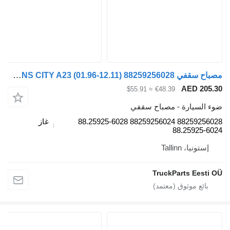
مصباح سقفي MAN LIONS CITY A23 (01.96-12.11) 88259256028 لـ الباصات MAN Lion's bus (1991-)
AE
≈ $55.91
€48.39
رة - مصباح سقفي
88259256028 88259256024 88.25925-6028
غاز
88.2
Talli
TruckParts