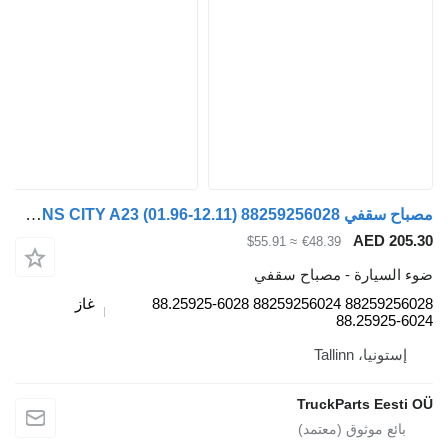
مصباح سقفي MAN LIONS CITY A23 (01.96-12.11) 88259256028 لـ الباصات MAN Lion's bus (1991-)
AE
≈ $55.91
€48.39
رة - مصباح سقفي
88259256028 88259256024 88.25925-6028
غاز
88.2
Talli
TruckParts