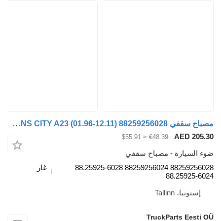
مصباح سقفي MAN LIONS CITY A23 (01.96-12.11) 88259256028 لـ الباصات MAN Lion's bus (1991-)
AE
≈ $55.91
€48.39
رة - مصباح سقفي
88259256028 88259256024 88.25925-6028
غاز
88.2
Talli
TruckParts