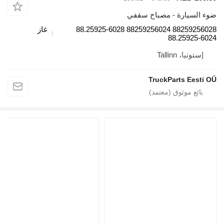
رة - مصباح سقفي
88259256028 88259256024 88.25925-6028
غاز
88.2
Talli
TruckParts