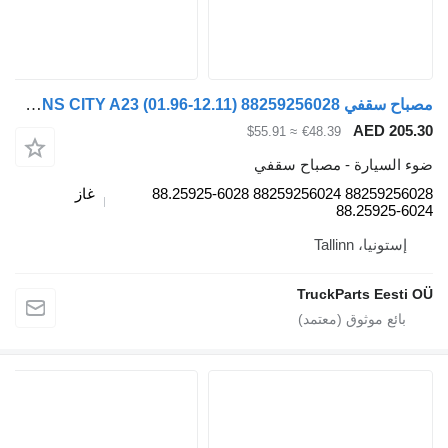
مصباح سقفي MAN LIONS CITY A23 (01.96-12.11) 88259256028 لـ الباصات MAN Lion's bus (1991-)
AE
≈ $55.91
€48.39
رة - مصباح سقفي
88259256028 88259256024 88.25925-6028
غاز
88.2
Talli
TruckParts