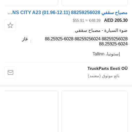
مصباح سقفي MAN LIONS CITY A23 (01.96-12.11) 88259256028 لـ الباصات MAN Lion's bus (1991-)
AE
≈ $55.91
€48.39
رة - مصباح سقفي
88259256028 88259256024 88.25925-6028
غاز
88.2
Talli
TruckParts