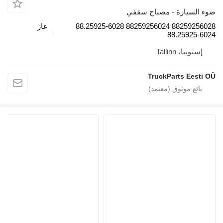
رة - مصباح سقفي
88259256028 88259256024 88.25925-6028
غاز
88.2
Talli
TruckParts