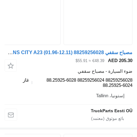
مصباح سقفي MAN LIONS CITY A23 (01.96-12.11) 88259256028 لـ الباصات MAN Lion's bus (1991-)
AE
≈ $55.91
€48.39
رة - مصباح سقفي
88259256028 88259256024 88.25925-6028
غاز
88.2
Talli
TruckParts