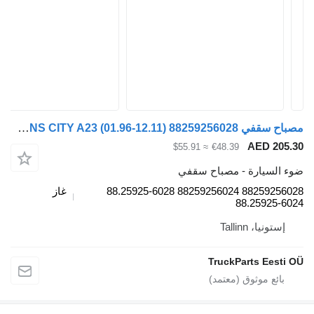
مصباح سقفي MAN LIONS CITY A23 (01.96-12.11) 88259256028 لـ الباصات MAN Lion's bus (1991-)
AE
≈ $55.91
€48.39
رة - مصباح سقفي
88259256028 88259256024 88.25925-6028
غاز
88.2
Talli
TruckParts