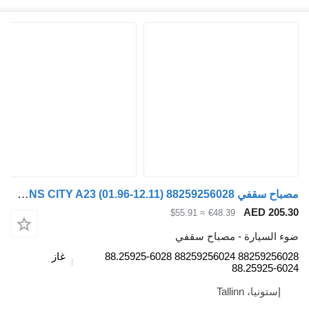
مصباح سقفي MAN LIONS CITY A23 (01.96-12.11) 88259256028 لـ الباصات MAN Lion's bus (1991-)
AE
≈ $55.91
€48.39
رة - مصباح سقفي
88259256028 88259256024 88.25925-6028
غاز
88.2
Talli