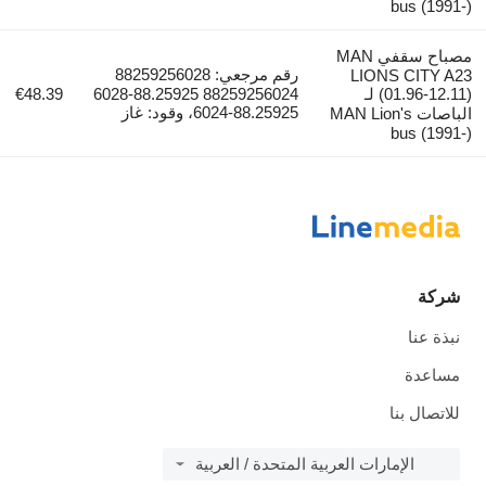
b
مصباح سقفي MAN
رقم مرجعي: 88259256028
LIONS 
(01.96-12.11) لـ
88259256024 88.25925-6028
€48.39
88.25925-6024، وقود: غاز
باصات MAN Lion's
b
نا
إمارات العربية المتحدة / العربية