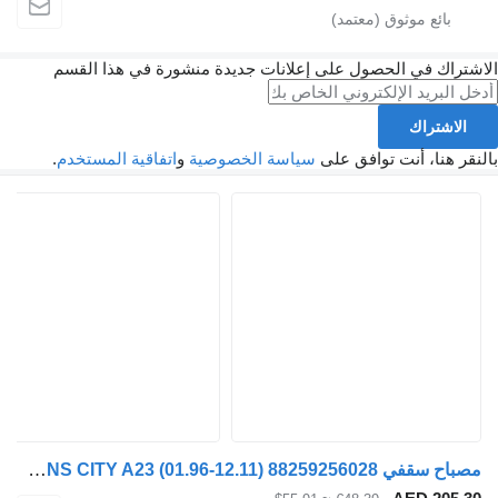
 الحصول على إعلانات جديدة منشورة في هذا القسم
أنت توافق على
سياسة الخصوصية
و
اتفاقية المستخدم
.
مصباح سقفي MAN LIONS CITY A23 (01.96-12.11) 88259256028 لـ الباصات MAN Lion's bus (1991-)