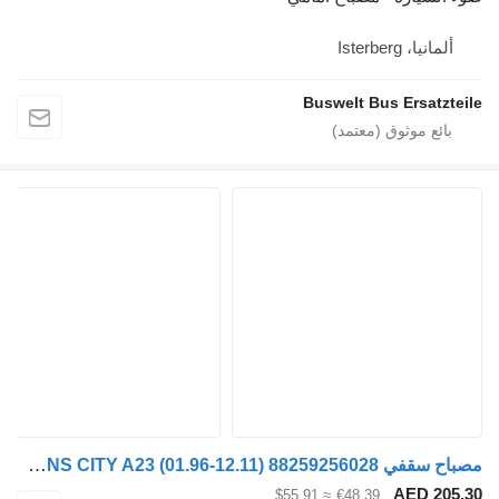
Iste
Buswelt Bus Er
مصباح سقفي MAN LIONS CITY A23 (01.96-12.11) 88259256028 لـ الباصات MAN Lion's bus (1991-)
AE
≈ $55.91
€48.39