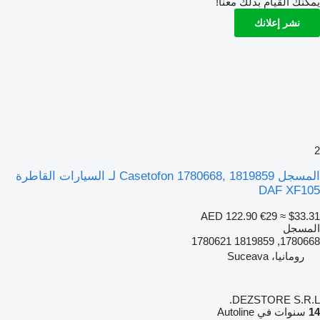
يمكنك القيام بذلك معنا!
نشر إعلانك
2
المسجل Casetofon 1780668, 1819859 لـ السيارات القاطرة
DAF XF105
AED 122.90
€29
≈ $33.31
المسجل
1780668, 1819859 1780621
رومانيا، Suceava
DEZSTORE S.R.L.
14
سنوات في Autoline