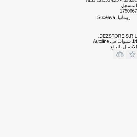
AED 122.90
€29
≈ $33.31
المسجل
1780667
رومانيا، Suceava
DEZSTORE S.R.L.
14
سنوات في Autoline
الاتصال بالبائع