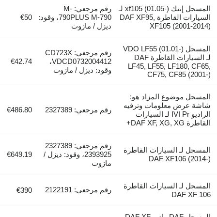
المسجل إنتك xf105 (01.05-) لـ
رقم مرجعي: M-
السيارات القاطرة DAF XF95,
790PLUS M-790، وقود:
€50
XF105 (2001-2014)
ديزل / مازوت
المسجل VDO LF55 (01.01-)
رقم مرجعي: CD723X
لـ السيارات القاطرة DAF
€42.74
VDCD0732004412،
LF45, LF55, LF180, CF65,
وقود: ديزل / مازوت
CF75, CF85 (2001-)
المسجل موضوع المزاد هو:
شاشة عرض معلومات وترفيه
رقم مرجعي: 2327389
€486.80
الراديو IVI Pr لـ السيارات
القاطرة DAF XF, XG, XG+
رقم مرجعي: 2327389
المسجل لـ السيارات القاطرة
2393925، وقود: ديزل /
€649.19
DAF XF106 (2014-)
مازوت
المسجل لـ السيارات القاطرة
رقم مرجعي: 2122191
€390
DAF XF 106
المسجل DAF راديو DAF XF