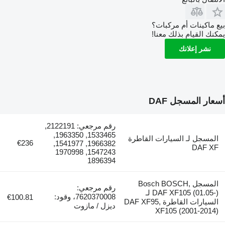
بيع ماكينات أم مركبات؟
يمكنك القيام بذلك معنا!
نشر إعلانك
أسعار المسجل DAF
رقم مرجعي: 2122191,
1533465, 1963350,
المسجل لـ السيارات القاطرة
€236
1966382, 1541977,
DAF XF
1547243, 1970998
1896394
المسجل Bosch BOSCH,
رقم مرجعي:
DAF XF105 (01.05-) لـ
7620370008، وقود:
€100.81
السيارات القاطرة DAF XF95,
ديزل / مازوت
XF105 (2001-2014)