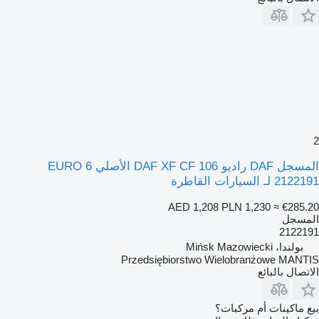
2
المسجل DAF راديو DAF XF CF 106 الأصلي EURO 6
2122191 لـ السيارات القاطرة
AED 1,208
PLN 1,230
≈ €285.20
المسجل
2122191
بولندا، Mińsk Mazowiecki
Przedsiębiorstwo Wielobranżowe MANTIS
الاتصال بالبائع
بيع ماكينات أم مركبات؟