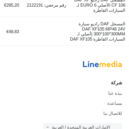
CF 106 الأصلي EURO 6 لـ
رقم مرجعي: 2122191
€285.20
السيارات القاطرة
المسجل DAF راديو سيارة
DAF XF105 MP48 24V
€48.83
300*100*300MM (أصلي لـ
السيارات القاطرة DAF XF105
شركة
نبذة عنا
مساعدة
للاتصال بنا
الإمارات العربية المتحدة / العربية