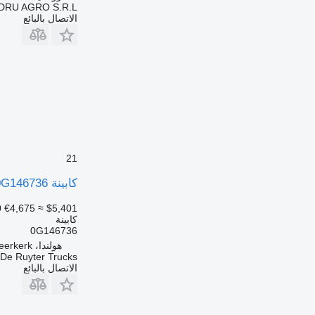
DRU AGRO S.R.L.
الاتصال بالبائع
21
كابينة DAF CF 260 FA CHASSIS E EURO 6 0G146736 لـ DAF
0
€4,675
≈ $5,401
كابينة
0G146736
هولندا، Meerkerk
De Ruyter Trucks
الاتصال بالبائع