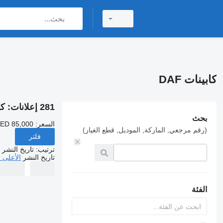
كابينات DAF
281 إعلانات:
كاب
بحث
السعر:
AED 85,000
(رقم مرجعي, الماركة, الموديل, قطع الغيار)
فلتر
ترتيب
:
تاريخ النشر
تاريخ النشر
الأعلى 
الفئة