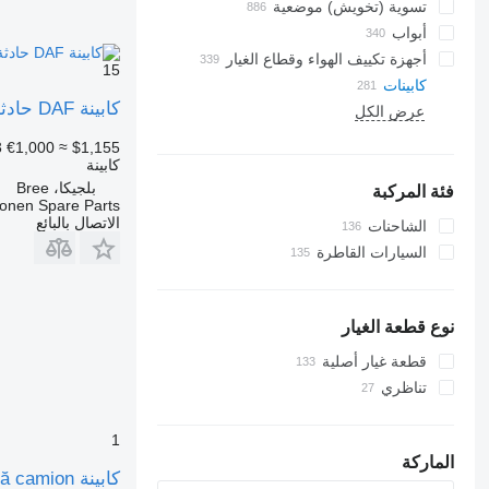
تسوية (تخويش) موضعية
أبواب
أجهزة تكييف الهواء وقطاع الغيار
15
كابينات
خراطيم جهاز التكييف
كابينة DAF حادثة القيادة على اليمين لـ الشاحنات
عرض الكل
زجاجات جانبية
مشعات أجهزة تكييف الهواء
الأسقف البانورامية
ضاغطات مكيف الهواء
3
€1,000
≈ $1,155
مكيفات
الزجاج الأمامي
كابينة
بلجيكا، Bree
فلاتر مجففة لجهاز التكييف
فئة المركبة
onen Spare Parts
أجزاء أخرى في مكيف الهواء
الاتصال بالبائع
الشاحنات
السيارات القاطرة
نوع قطعة الغيار
قطعة غيار أصلية
تناظري
1
الماركة
كابينة Cabină camion لـ الشاحنات DAF XF105 Comfort (2001-2014) – Galbenă, utilizată