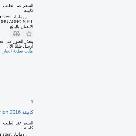
السعر عند الطلب
كابينة
رومانيا، Cristesti
DRU AGRO S.R.L.
الاتصال بالبائع
يتعذر العثور على قط
أرسل طلبًا الآن!
طلب قطعة الغيار
1
كابينة Cabină completă pentru camion 2016 لـ الشاحنات DAF XF 106
السعر عند الطلب
كابينة
رومانيا، Cristesti