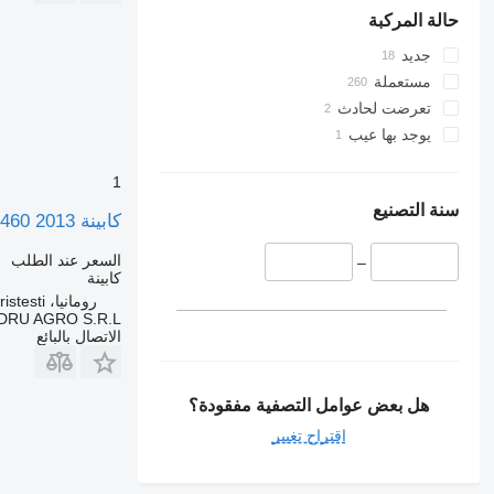
حالة المركبة
جديد
مستعملة
تعرضت لحادث
يوجد بها عيب
1
سنة التصنيع
كابينة Cabină completă pentru camion XF 105.460 2013 لـ الشاحنات DAF XF 105 460
السعر عند الطلب
–
كابينة
رومانيا، Cristesti
DRU AGRO S.R.L.
الاتصال بالبائع
هل بعض عوامل التصفية مفقودة؟
اقتراح تغيير