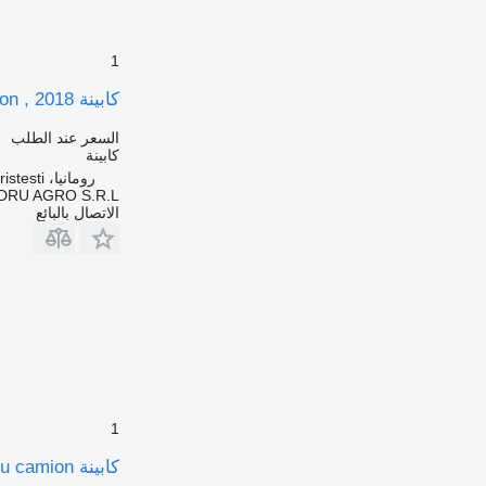
1
كابينة Cabină completă pentru camion , 2018 لـ الشاحنات DAF XF 530
السعر عند الطلب
كابينة
رومانيا، Cristesti
DRU AGRO S.R.L.
الاتصال بالبائع
1
كابينة Cabină completă pentru camion لـ الشاحنات DAF XF 2014