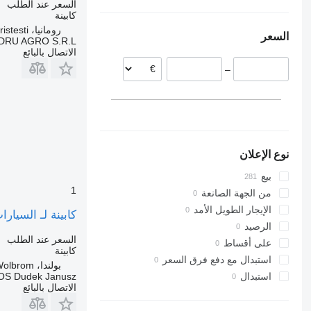
السعر عند الطلب
هولندا
أوكرانيا
كابينة
إسبانيا
رومانيا، Cristesti
السعر
رومانيا
DRU AGRO S.R.L.
الاتصال بالبائع
بلجيكا
–
إيطاليا
ليتوانيا
إستونيا
عرض الكل
نوع الإعلان
بيع
1
من الجهة الصانعة
الإيجار الطويل الأمد
كابينة لـ السيارات القاطرة 2 / EURO 6
الرصيد
السعر عند الطلب
على أقساط
كابينة
استبدال مع دفع فرق السعر
بولندا، Wolbrom
S Dudek Janusz
استبدال
الاتصال بالبائع