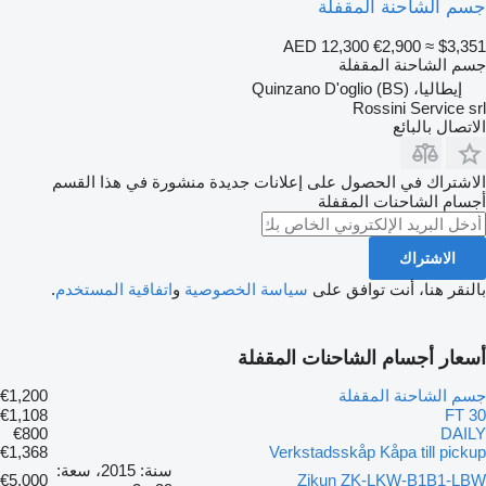
جسم الشاحنة المقفلة
AED 12,300
€2,900
≈ $3,351
جسم الشاحنة المقفلة
إيطاليا، Quinzano D'oglio (BS)
Rossini Service srl
الاتصال بالبائع
الاشتراك في الحصول على إعلانات جديدة منشورة في هذا القسم
أجسام الشاحنات المقفلة
الاشتراك
بالنقر هنا، أنت توافق على
سياسة الخصوصية
و
اتفاقية المستخدم
.
أسعار أجسام الشاحنات المقفلة
جسم الشاحنة المقفلة
€1,200
€1,108
30 FT
€800
DAILY
€1,368
Verkstadsskåp Kåpa till pickup
سنة: 2015، سعة:
€5,000
Zikun ZK-LKW-B1B1-LBW