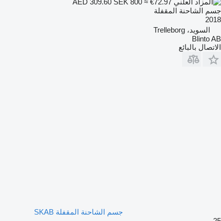
SEK 800
≈ €72.97
AED 309.60
جسم الشاحنة المقفلة
2018
السويد، Trelleborg
Blinto AB
الاتصال بالبائع
جسم الشاحنة المقفلة SKAB
25