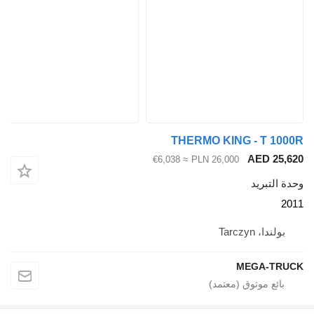
THERMO KING - T 1
AED 2
≈ €6,038
PLN 26,000
لتبريد
دا، Tarczyn
MEGA-T