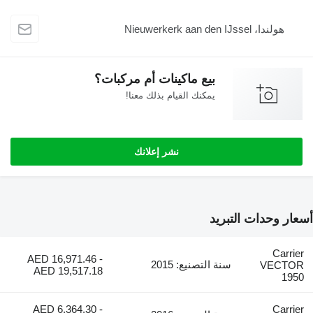
 Nieuwerkerk aan den IJssel
بيع ماكينات أم مركبات؟
يمكنك القيام بذلك معنا!
نشر إعلانك
حدات التبريد
C
AED 16,971.46 -
سنة التصنيع: 2015
VE
AED 19,517.18
AED 6,364.30 -
C