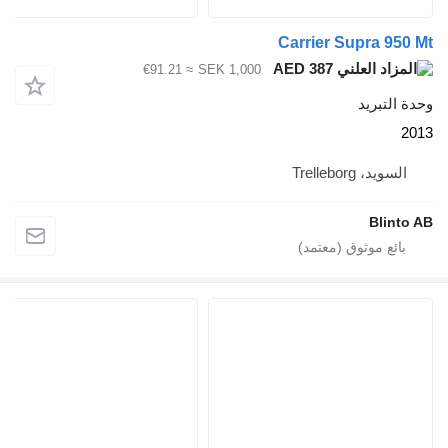
Carrier Supra 9
AED 387
≈ €91.21
SEK 1,000
لتبريد
يد، Trelleborg
Blin