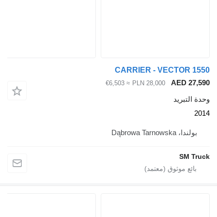
CARRIER - VECTOR 
AED 2
≈ €6,503
PLN 28,000
لتبريد
، Dąbrowa Tarnowska
SM 