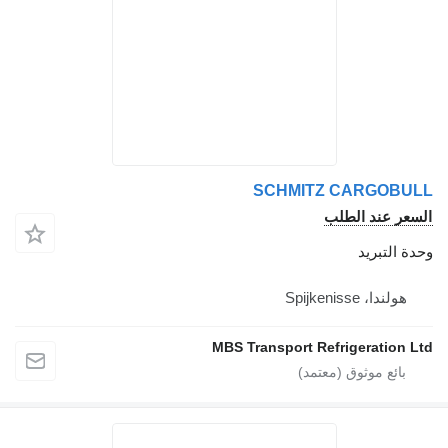
SCHMITZ CARGO
 عند الطلب
لتبريد
دا، Spijkenisse
MBS Transport Refrigeratio