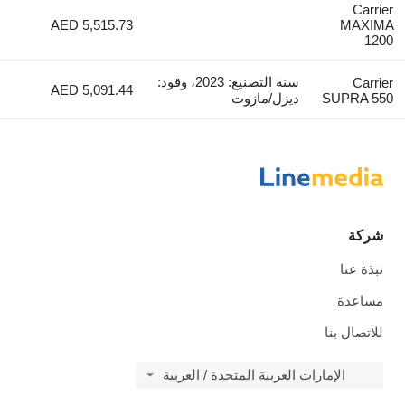
C
AED 5,515.73
MA
سنة التصنيع: 2023، وقود:
C
AED 5,091.44
SUPR
ديزل/مازوت
ة
عنا
دة
ال بنا
الإمارات العربية المتحدة / العربية