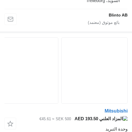
يد، Trelleborg
Blin
Mitsu
AED 193.50
≈ €45.61
SEK 500
لتبريد