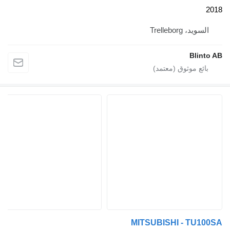
يد، Trelleborg
Blin
MITSUBISHI - TU1