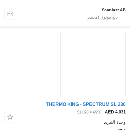
Scanla
THERMO KING - SPECTRUM SL
AED 
≈ $1,098
€950
لتبريد