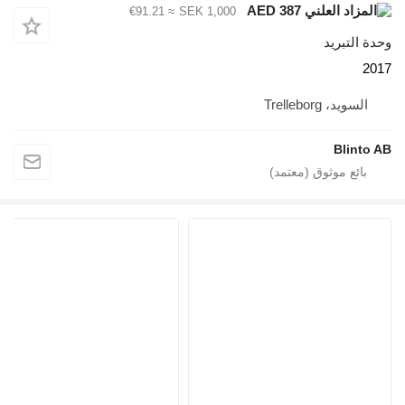
AED 387
≈ €91.21
SEK 1,000
لتبريد
يد، Trelleborg
Blin