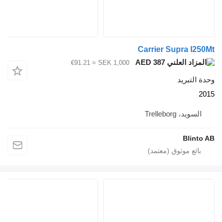
Carrier Supra I
AED 387
≈ €91.21
SEK 1,000
لتبريد
يد، Trelleborg
Blin