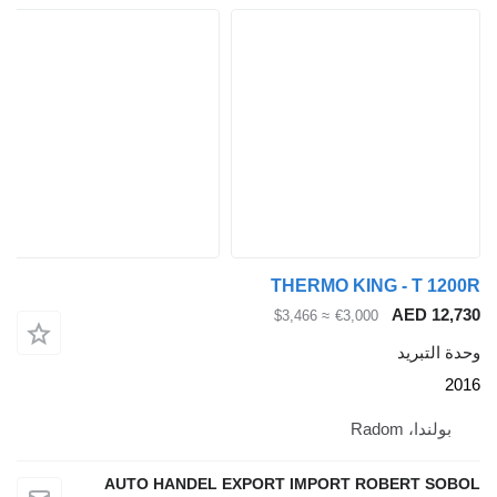
THERMO KING - T 1
AED 1
≈ $3,466
€3,000
لتبريد
ندا، Radom
AUTO HANDEL EXPORT IMPORT ROBERT S