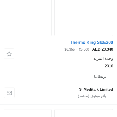
Thermo King Sl
AED 2
≈ $6,355
€5,500
لتبريد
يطانيا
Si Meditalk L