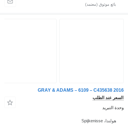
 عند الطلب
لتبريد
دا، Spijkenisse