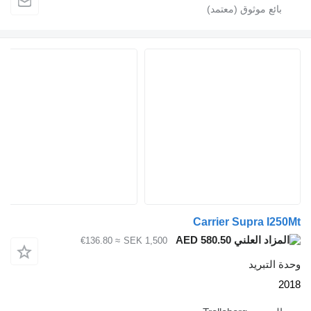
Carrier Supra I
AED 580.50
≈ €136.80
SEK 1,500
لتبريد