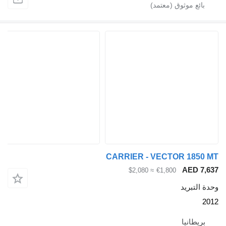
CARRIER - VECTOR 185
AED 
≈ $2,080
€1,800
لتبريد
يطانيا