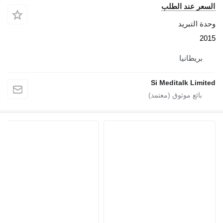
 عند الطلب
لتبريد
يطانيا
Si Meditalk L