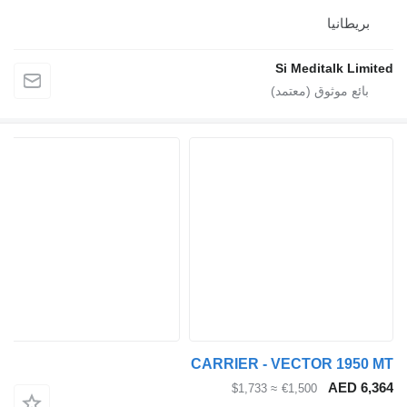
يطانيا
Si Meditalk L
CARRIER - VECTOR 195
AED 
≈ $1,733
€1,500