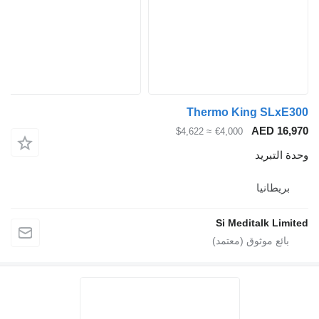
Thermo King SLx
AED 1
≈ $4,622
€4,000
لتبريد
يطانيا
Si Meditalk L