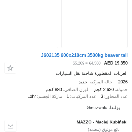
J602135 600x210cm 3500kg beave
AED 
≈ $5,269
€4,560
 المقطورة شاحنة نقل السيارات
حالة المركبة
جديد
2,62 كجم
الوزن الصافي
880 كجم
اور
3
عدد المركبات
1
ماركة الجسم
Lohr
Gietrzwa
MAZZO - Maciej K