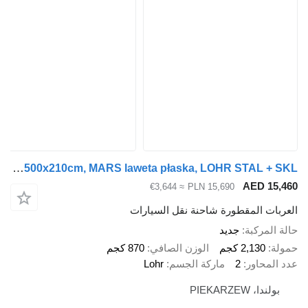
Niewiadów BR-076A przyczepa 500x210cm, MARS laweta płaska, LOHR STAL + SKL
AED 
≈ €3,644
PLN 15,690
 المقطورة شاحنة نقل السيارات
ركبة
جديد
2,13 كجم
الوزن الصافي
870 كجم
اور
2
ماركة الجسم
Lohr
PIEKARZE