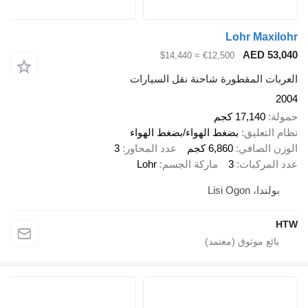
Lohr Ma
AED 
≈ $14,440
€12,500
 المقطورة شاحنة نقل السيارات
17,14 كجم
عليق
بضغط الهواء/بضغط الهواء
لصافي
6,860 كجم
عدد المحاور
3
ركبات
3
ماركة الجسم
Lohr
Lisi Ogo