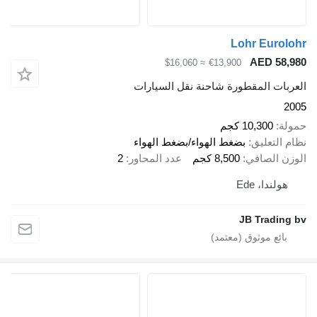
Lohr Eu
AED 
≈ $16,060
€13,900
 المقطورة شاحنة نقل السيارات
10,30 كجم
عليق
بضغط الهواء/بضغط الهواء
لصافي
8,500 كجم
عدد المحاور
2
، Ede
JB Tra