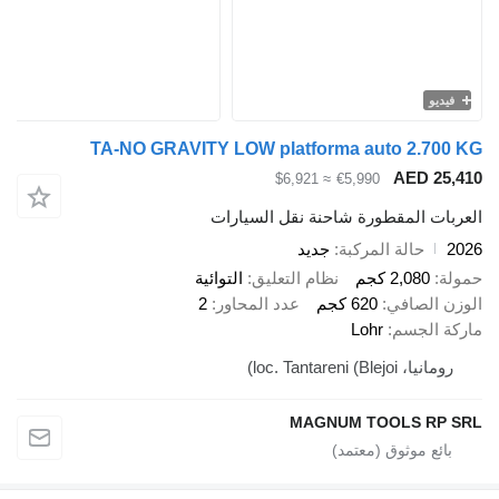
TA-NO GRAVITY LOW platforma auto 2.
AED 
≈ $6,921
€5,990
 المقطورة شاحنة نقل السيارات
حالة المركبة
جديد
2,08 كجم
نظام التعليق
التوائية
لصافي
620 كجم
عدد المحاور
2
لجسم
Lohr
loc. Tantareni ()
MAGNUM TOOLS 