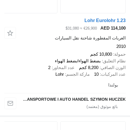
Lohr Eurolo
AED 
≈ $31,080
€26,900
 المقطورة شاحنة نقل السيارات
10,80 كجم
عليق
بضغط الهواء/بضغط الهواء
لصافي
8,200 كجم
عدد المحاور
2
ركبات
10
ماركة الجسم
Lohr
دا
PPHU USLUGI TRANSPORTOWE I AUTO HANDEL SZYMON HUCZEK