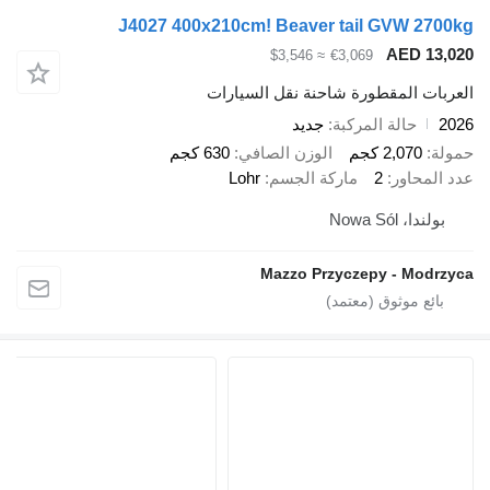
J4027 400x210cm! Beaver tail GVW 
AED 
≈ $3,546
€3,069
 المقطورة شاحنة نقل السيارات
حالة المركبة
جديد
2,07 كجم
الوزن الصافي
630 كجم
اور
2
ماركة الجسم
Lohr
Nowa Só
Mazzo Przyczepy - M