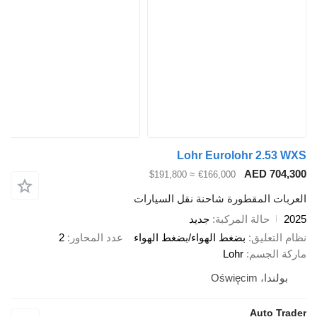
Lohr Eurolohr 2.
AED 7
≈ $191,800
€166,000
 المقطورة شاحنة نقل السيارات
حالة المركبة
جديد
عليق
بضغط الهواء/بضغط الهواء
عدد المحاور
2
لجسم
Lohr
Oświęci
Auto