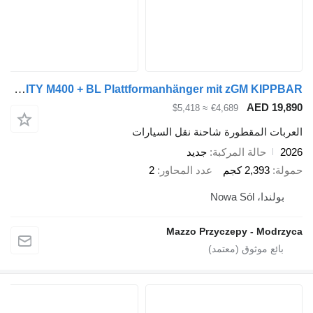
Lohr GRAVITY M400 + BL Plattformanhänger mit zGM KIPPBAR
AED 
≈ $5,418
€4,689
 المقطورة شاحنة نقل السيارات
حالة المركبة
جديد
2,39 كجم
عدد المحاور
2
Nowa Só
Mazzo Przyczepy - M