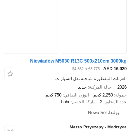
Niewiadów M5030 R13C 500x210cm 
AED 
≈ $4,362
€3,775
 المقطورة شاحنة نقل السيارات
حالة المركبة
جديد
2,25 كجم
الوزن الصافي
750 كجم
اور
2
ماركة الجسم
Lohr
Nowa Só
Mazzo Przyczepy - M