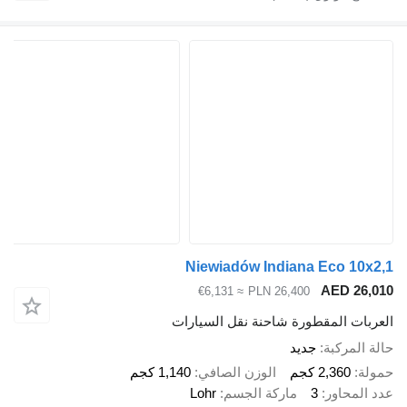
Niewiadów Indiana Eco 
AED 
≈ €6,131
PLN 26,400
 المقطورة شاحنة نقل السيارات
ركبة
جديد
2,36 كجم
الوزن الصافي
1,140 كجم
اور
3
ماركة الجسم
Lohr