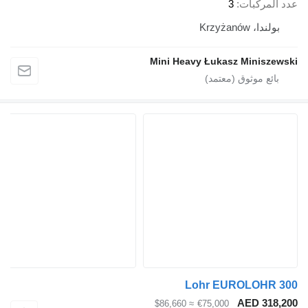
ركبات
3
Krzyżanó
Mini Heavy Łukasz Mini
Lohr EUROLOH
AED 3
≈ $86,660
€75,000