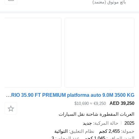
TA-NO TRIO 35.90 FT PREMIUM platforma auto 9.0M 3500 KG
AED 
≈ $10,690
€9,250
 المقطورة شاحنة نقل السيارات
حالة المركبة
جديد
2,45 كجم
نظام التعليق
التوائية
لصافي
1,045 كجم
عدد المحاور
3