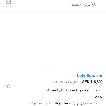
Lohr Eu
AED 
≈ $32,350
€28,000
 المقطورة شاحنة نقل السيارات
عليق
زنبرك/بضغط الهواء
عدد المحاور
2