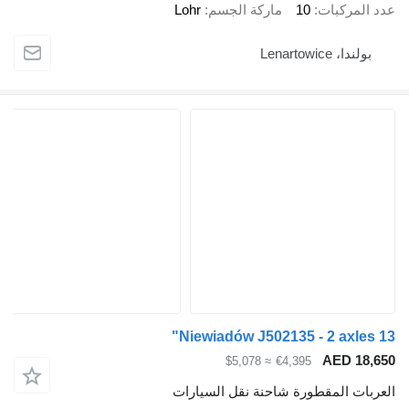
ركبات
10
ماركة الجسم
Lohr
Lenartowi
Niewiadów J502135 - 2 ax
AED 
≈ $5,078
€4,395
 المقطورة شاحنة نقل السيارات