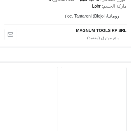
لجسم
Lohr
loc. Tantareni ()
MAGNUM TOOLS 