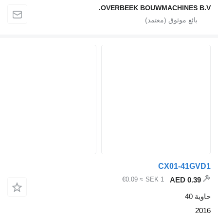
OVERBEEK BOUWMACHI
CX01
≈ €0.09
SEK 1