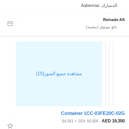
Aabenr
R
Container 1CC-03F
A
≈ €4,561
SEK 50,000