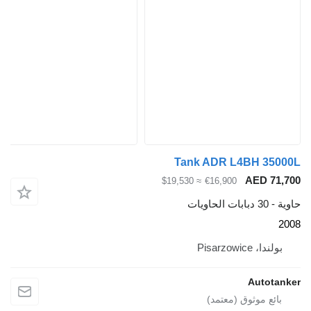
Tank ADR L4B
A
≈ $19,530
€16,900
A