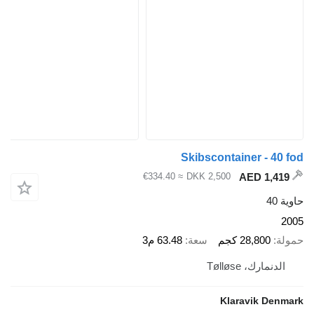
Skibscontainer
≈ €334.40
DKK 2,500
2 كجم
سعة
63.48 م3
Tøllø
Klarav