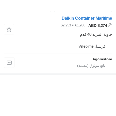
Daikin Container
≈ $2,253
€1,950
قدم
V
A