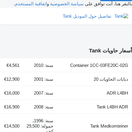
نت توافق على
سياسة الخصوصية
و
اتفاقية المستخدم
.
صيل حول الموديل Tank
Tan
Container 1CC-03
سنة: 2010
€4,561
ات 20
سنة: 2001
€12,900
سنة: 2007
€16,000
Tank
سنة: 2008
€16,900
سنة: 1996،
Tank Me
حمولة: 29,500
€14,500
كجم