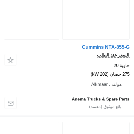
Cummins N
الطلب
A
Anema Trucks & S