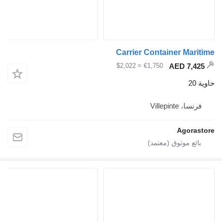
Carrier Container
≈ $2,022
€1,750
V
A