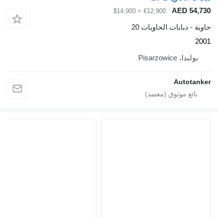
A
≈ $14,900
€12,900
ات الحاويات 20
A