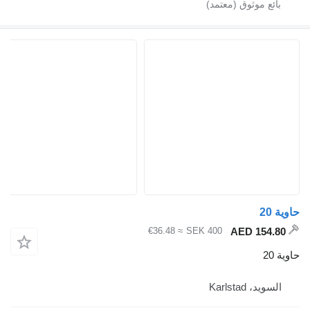
≈ €36.48
SEK 400
Kar