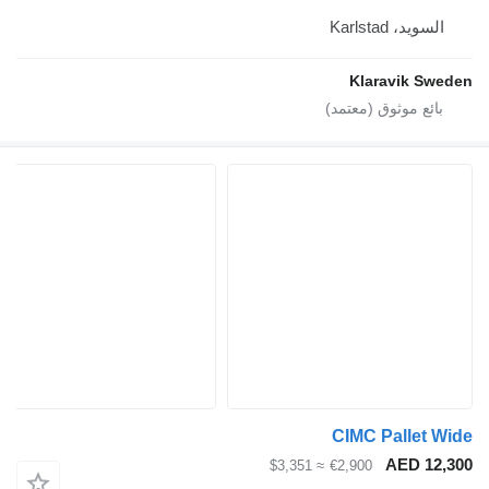
Kar
Klarav
CIMC Pa
A
≈ $3,351
€2,900