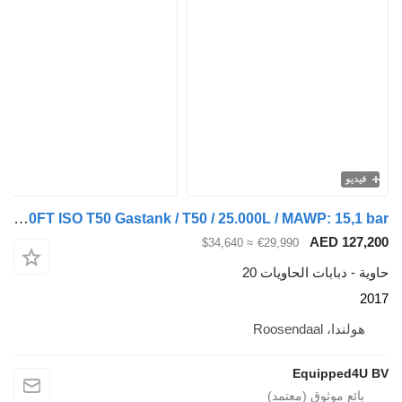
Diversen 20FT ISO T50 Gastank / T50 / 25.000L / MAWP: 15,1 bar /
AE
≈ $34,640
€29,990
ات الحاويات 20
Ro
Equi