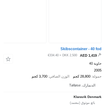
Skibscontainer
≈ €334.40
DKK 2,500
2 كجم
الوزن الصافي
3,700 كجم
Tøllø
Klarav