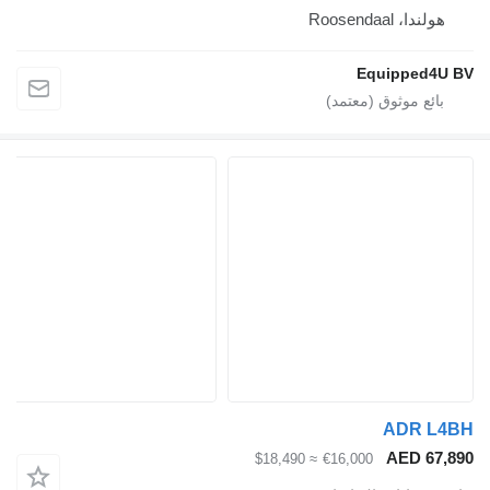
Ro
Equi
A
A
≈ $18,490
€16,000