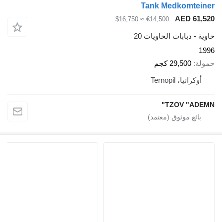
Tank Medk
A
≈ $16,750
€14,500
ات الحاويات 20
2 كجم
Tern
TZO