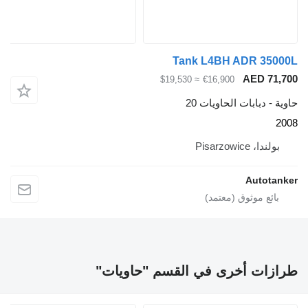
Tank L4BH AD
A
≈ $19,530
€16,900
ات الحاويات 20
A
أخرى في القسم "حاويات"