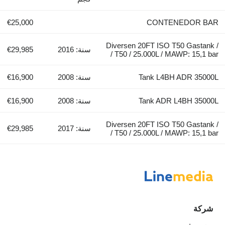
€25,000
CONTENE
Diversen 20FT ISO T50
سنة: 2016
€29,985
T50 / 25.000L / MAWP:
Tank L4BH A
سنة: 2008
€16,900
Tank ADR L4
سنة: 2008
€16,900
Diversen 20FT ISO T50
سنة: 2017
€29,985
T50 / 25.000L / MAWP: