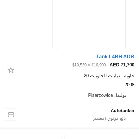
Tank 
A
≈ $19,530
€16,900
ات الحاويات 20
A