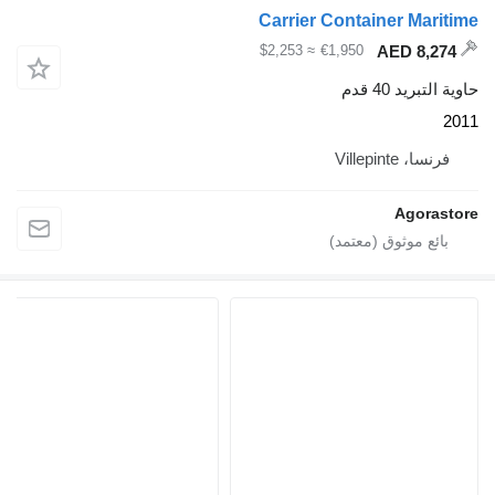
Carrier Container
≈ $2,253
€1,950
قدم
V
A