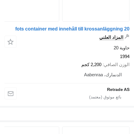
لعلني
في
2,200 كجم
Aabenr
R