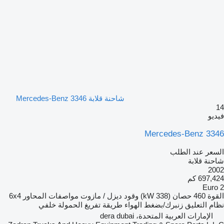
شاحنة قلابة Mercedes-Benz 3346
14
فيديو
Mercedes-Benz 3346
السعر عند الطلب
شاحنة قلابة
2002
697,424 كم
Euro 2
القوة
460 حصان (338 kW)
وقود
ديزل / مازوت
مواصفات المحاور
6x4
نظام التعليق
زنبرك/بضغط الهواء
طريقة تفريغ الحمولة
خلفي
الإمارات العربية المتحدة، dera dubai