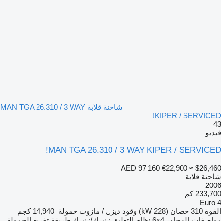
شاحنة قلابة MAN TGA 26.310 / 3 WAY
KIPER / SERVICED!
43
فيديو
MAN TGA 26.310 / 3 WAY KIPER / SERVICED!
AED 97,160
€22,900
≈ $26,460
شاحنة قلابة
2006
233,700 كم
Euro 4
القوة
310 حصان (228 kW)
وقود
ديزل / مازوت
حمولة
14,940 كجم
مواصفات المحاور
6x4
نظام التعليق
زنبرك/زنبرك
طريقة تفريغ الحمولة