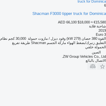
truck for Dominica
6
Shacman F3000 tipper truck for Dominica
AED 66,100
$18,000
≈ €15,580
شاحنة قلابة
2019
Euro 3
القوة
380 حصان (279 kW)
وقود
ديزل / مازوت
حمولة
30,000 كجم
نظام
التعليق
زنبرك/بضغط الهواء
ماركة الجسم
Shacman
طريقة تفريغ
الحمولة
خلفي
الصين
ZW Group Vehicles Co., Ltd.
الاتصال بالبائع