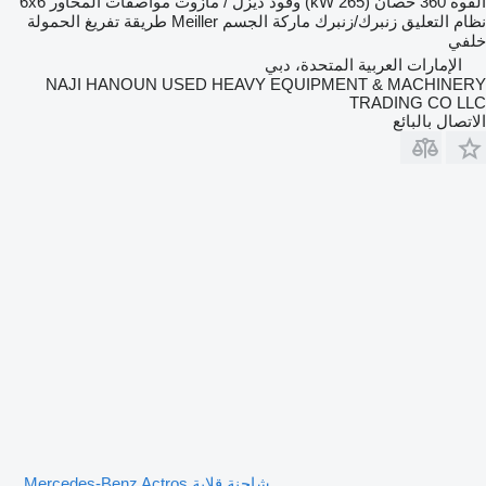
القوة
360 حصان (265 kW)
وقود
ديزل / مازوت
مواصفات المحاور
6x6
نظام التعليق
زنبرك/زنبرك
ماركة الجسم
Meiller
طريقة تفريغ الحمولة
خلفي
الإمارات العربية المتحدة، دبي
NAJI HANOUN USED HEAVY EQUIPMENT & MACHINERY
TRADING CO LLC
الاتصال بالبائع
شاحنة قلابة Mercedes-Benz Actros