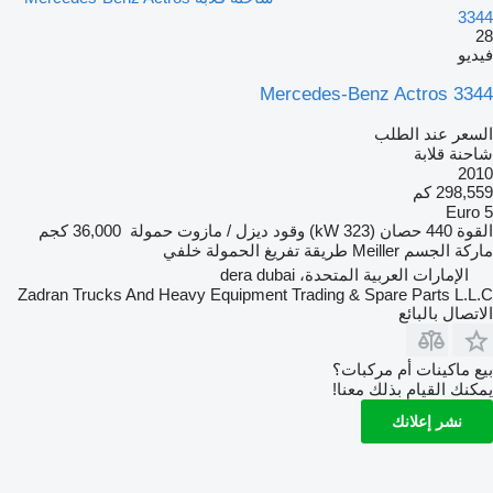
3344
28
فيديو
Mercedes-Benz Actros 3344
السعر عند الطلب
شاحنة قلابة
2010
298,559 كم
Euro 5
القوة
440 حصان (323 kW)
وقود
ديزل / مازوت
حمولة
36,000 كجم
ماركة الجسم
Meiller
طريقة تفريغ الحمولة
خلفي
الإمارات العربية المتحدة، dera dubai
Zadran Trucks And Heavy Equipment Trading & Spare Parts L.L.C
الاتصال بالبائع
بيع ماكينات أم مركبات؟
يمكنك القيام بذلك معنا!
نشر إعلانك