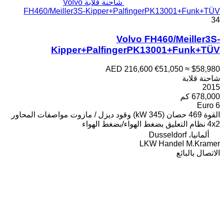
شاحنة قلابة Volvo
FH460/Meiller3S-Kipper+PalfingerPK13001+Funk+TÜV
34
Volvo FH460/Meiller3S-
Kipper+PalfingerPK13001+Funk+TÜV
AED 216,600
€51,050
≈ $58,980
شاحنة قلابة
2015
678,000 كم
Euro 6
القوة
469 حصان (345 kW)
وقود
ديزل / مازوت
مواصفات المحاور
4x2
نظام التعليق
بضغط الهواء/بضغط الهواء
ألمانيا، Dusseldorf
LKW Handel M.Kramer
الاتصال بالبائع