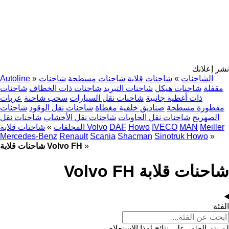
نشر إعلانك
الشاحنات
»
شاحنات قلابة
شاحنات مسطحة
شاحنات
»
Autoline
مقفلة
شاحنات هيكل
شاحنات التبريد
شاحنات ذات الخطاف
شاحنات
ذات أغطية جانبية
شاحنات نقل السيارات
سحب شاحنة
عربات
مقطورة مسطحة
صناديق خلفية مغطاة
شاحنات نقل الوقود
شاحنات
الصهريج
شاحنات نقل الحاويات
شاحنات نقل الأخشاب
شاحنات نقل
Meiller
MAN
IVECO
Howo
DAF
شاحنات قلابة Volvo
المخلفات
»
Mercedes-Benz
Renault
Scania
Shacman
Sinotruk Howo
»
»
شاحنات قلابة Volvo FH
شاحنات قلابة Volvo FH
الفئة
لم يتم العثور على نتائج لهذا الاستعلام