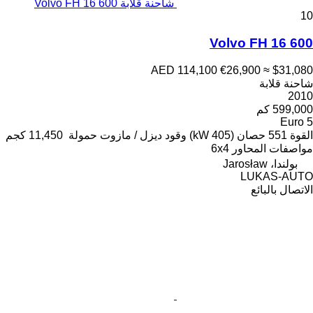
شاحنة قلابة Volvo FH 16 600
10
Volvo FH 16 600
AED 114,100
€26,900
≈ $31,080
شاحنة قلابة
2010
599,000 كم
Euro 5
القوة
551 حصان (405 kW)
وقود
ديزل / مازوت
حمولة
11,450 كجم
مواصفات المحاور
6x4
بولندا، Jarosław
LUKAS-AUTO
الاتصال بالبائع