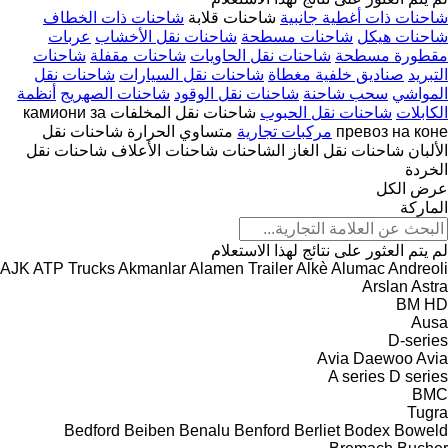
شاحنات ذات أغطية جانبية
شاحنات قلابة
شاحنات ذات الخطاف
شاحنات هيكل
شاحنات مسطحة
شاحنات نقل الأخشاب
عربات
مقطورة مسطحة
شاحنات نقل الحاويات
شاحنات مقفلة
شاحنات
التبريد
صناديق خلفية مغطاة
شاحنات نقل السيارات
شاحنات نقل
المواشي
سحب شاحنة
شاحنات نقل الوقود
شاحنات الصهريج
أنظمة
الكابلات
شاحنات نقل الحبوب
شاحنات نقل المخلفات
камиони за
превоз на коне
مركبات تجارية
متساوي الحرارة
شاحنات نقل
الألبان
شاحنات نقل الغاز
الشاحنات شاحنات الأعلاف
شاحنات نقل
الخردة
عرض الكل
الماركة
لم يتم العثور على نتائج لهذا الاستعلام
AJK
ATP Trucks
Akmanlar
Alamen Trailer
Alkè
Alumac
Andreoli
Arslan
Astra
BM
HD
Ausa
D-series
Avia Daewoo
Avia
A series
D series
BMC
Tugra
Bedford
Beiben
Benalu
Benford
Berliet
Bodex
Boweld