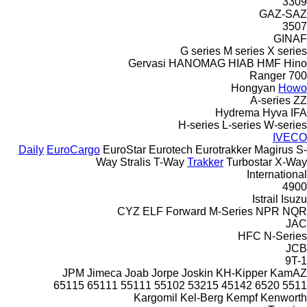
3309
GAZ-SAZ
3507
GINAF
G series
M series
X series
Gervasi
HANOMAG
HIAB
HMF
Hino
Ranger
700
Hongyan
Howo
A-series
ZZ
Hydrema
Hyva
IFA
H-series
L-series
W-series
IVECO
Daily
EuroCargo
EuroStar
Eurotech
Eurotrakker
Magirus
S-
Way
Stralis
T-Way
Trakker
Turbostar
X-Way
International
4900
Istrail
Isuzu
CYZ
ELF
Forward
M-Series
NPR
NQR
JAC
HFC
N-Series
JCB
9T-1
JPM
Jimeca
Joab
Jorpe
Joskin
KH-Kipper
KamAZ
65115
65111
55111
55102
53215
45142
6520
5511
Kargomil
Kel-Berg
Kempf
Kenworth