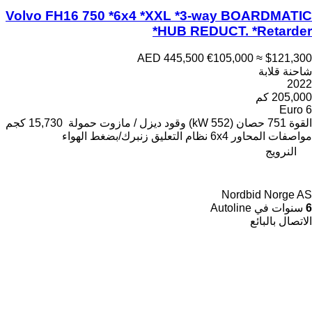
Volvo FH16 750 *6x4 *XXL *3-way BOARDMATIC
*HUB REDUCT. *Retarder
AED 445,500
€105,000
≈ $121,300
شاحنة قلابة
2022
205,000 كم
Euro 6
القوة
751 حصان (552 kW)
وقود
ديزل / مازوت
حمولة
15,730 كجم
مواصفات المحاور
6x4
نظام التعليق
زنبرك/بضغط الهواء
النرويج
Nordbid Norge AS
6
سنوات في Autoline
الاتصال بالبائع