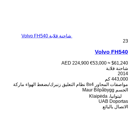
شاحنة قلابة Volvo FH540
23
Volvo FH540
AED 224,900
€53,000
≈ $61,240
شاحنة قلابة
2014
443,000 كم
مواصفات المحاور
8x4
نظام التعليق
زنبرك/بضغط الهواء
ماركة
الجسم
Maur Bilpåbygg
ليتوانيا، Klaipėda
UAB Doportas
الاتصال بالبائع