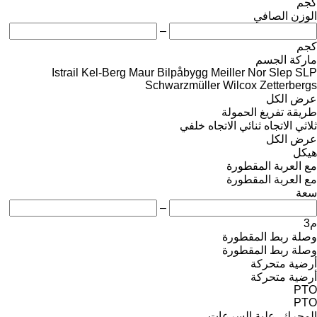
كجم
الوزن الصافي
–
كجم
ماركة الجسم
Istrail
Kel-Berg
Maur Bilpåbygg
Meiller
Nor Slep
SLP
Schwarzmüller
Wilcox
Zetterbergs
عرض الكل
طريقة تفريغ الحمولة
ثلاثي الاتجاه
ثنائي الاتجاه
خلفي
عرض الكل
هيكل
مع العربة المقطورة
مع العربة المقطورة
سعة
–
م3
وصلة ربط المقطورة
وصلة ربط المقطورة
أرضية متحركة
أرضية متحركة
PTO
PTO
المحرك، علبة السرعات