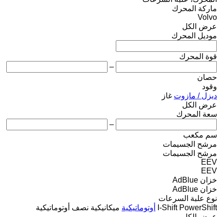
ماركة المحرك
Volvo
عرض الكل
موديل المحرك
قوة المحرك
–
حصان
وقود
ديزل / مازوت
غاز
عرض الكل
سعة المحرك
–
سم مكعب
مرشح الجسيمات
مرشح الجسيمات
EEV
EEV
خزان AdBlue
خزان AdBlue
نوع علبة السرعات
PowerShift
I-Shift
أوتوماتيكية
ميكانيكية
نصف أوتوماتيكية
عرض الكل