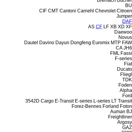
Bremach
Bucher
BU
CIF
CMT
Cantoni
Carnehl
Chevrolet
Citroen
Jumper
DAF
AS
CF
LF
XB
XD
XF
Daewoo
Novus
Dautel
Davino
Dayun
Dongfeng
Euromix MTP
FAW
CA
JH6
FML
Fassi
F-series
Fiat
Ducato
Fliegl
TDK
Foden
Alpha
Ford
3542D
Cargo
E-Transit
E-series
L-series
LT
Transit
Forez-Bennes
Forland
Foton
Auman
BJ
Freightliner
Argosy
GAZ