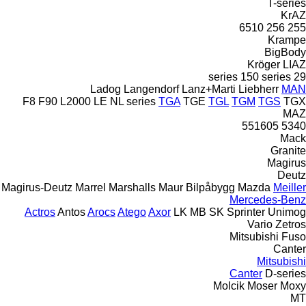
T-series
KrAZ
6510
256
255
Krampe
BigBody
Kröger
LIAZ
150 series
29 series
Ladog
Langendorf
Lanz+Marti
Liebherr
MAN
F8
F90
L2000
LE
NL series
TGA
TGE
TGL
TGM
TGS
TGX
MAZ
551605
5340
Mack
Granite
Magirus
Deutz
Magirus-Deutz
Marrel
Marshalls
Maur Bilpåbygg
Mazda
Meiller
Mercedes-Benz
Actros
Antos
Arocs
Atego
Axor
LK
MB
SK
Sprinter
Unimog
Vario
Zetros
Mitsubishi Fuso
Canter
Mitsubishi
Canter
D-series
Molcik
Moser
Moxy
MT