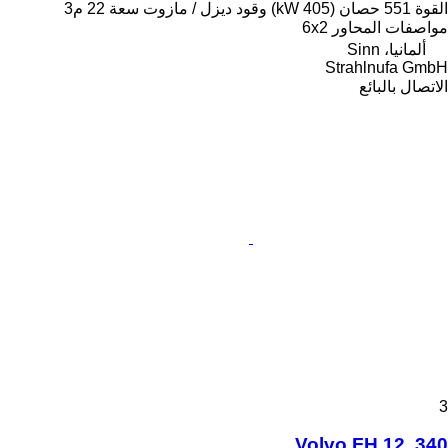
القوة
551 حصان (405 kW)
وقود
ديزل / مازوت
سعة
22 م3
مواصفات المحاور
6x2
ألمانيا، Sinn
Strahlnufa GmbH
الاتصال بالبائع
3
Volvo FH 12 .340