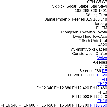
C7H
G5
G7
Skibicki
Socari
Stapel
Star
Steyr
19S
26S
32S
1491
Sörling
Tatra
Jamal
Phoenix
T-series
815
163
148
Terberg
FL
FM
Thompson
Thwaites
Toyota
Dyna
Hino
ToyoAce
Trösch
Unic
Ural
4320
VS-mont
Volkswagen
Constellation
Crafter
Volvo
A-series
A40
B-series
F89
FE
FE 280
FE 300
FE 320
FH
FH12
FH12 340
FH12 380
FH12 420
FH12 460
FH13
FH13 500
FH13 540
FH16
FH16 540
FH16 600
FH16 650
FH16 660
FH16 700
FH16 750