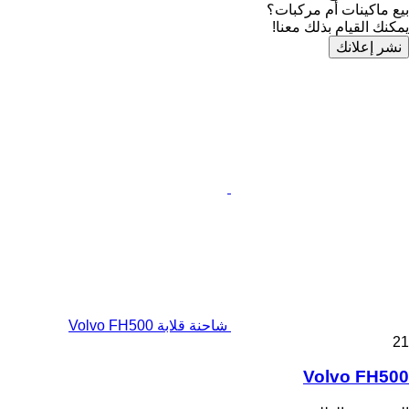
بيع ماكينات أم مركبات؟
يمكنك القيام بذلك معنا!
نشر إعلانك
شاحنة قلابة Volvo FH500
21
Volvo FH500