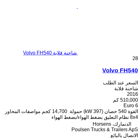
شاحنة قلابة Volvo FH540
28
Volvo FH540
السعر عند الطلب
شاحنة قلابة
2016
510,000 كم
Euro 6
القوة
540 حصان (397 kW)
حمولة
14,700 كجم
مواصفات المحاور
8x4
نظام التعليق
بضغط الهواء/بضغط الهواء
الدنمارك، Horsens
Poulsen Trucks & Trailers ApS
الاتصال بالبائع