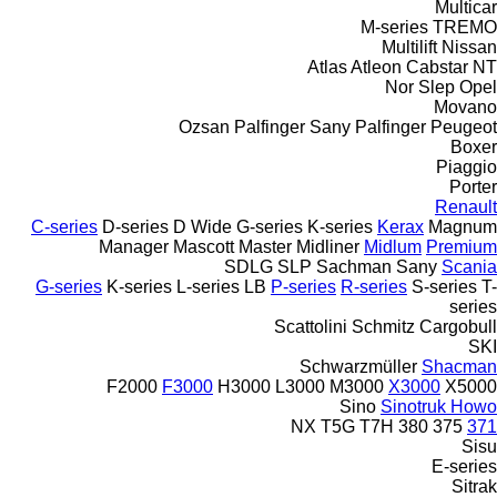
Multicar
M-series
TREMO
Multilift
Nissan
Atlas
Atleon
Cabstar
NT
Nor Slep
Opel
Movano
Ozsan
Palfinger Sany
Palfinger
Peugeot
Boxer
Piaggio
Porter
Renault
C-series
D-series
D Wide
G-series
K-series
Kerax
Magnum
Manager
Mascott
Master
Midliner
Midlum
Premium
SDLG
SLP
Sachman
Sany
Scania
G-series
K-series
L-series
LB
P-series
R-series
S-series
T-
series
Scattolini
Schmitz Cargobull
SKI
Schwarzmüller
Shacman
F2000
F3000
H3000
L3000
M3000
X3000
X5000
Sino
Sinotruk Howo
NX
T5G
T7H
380
375
371
Sisu
E-series
Sitrak