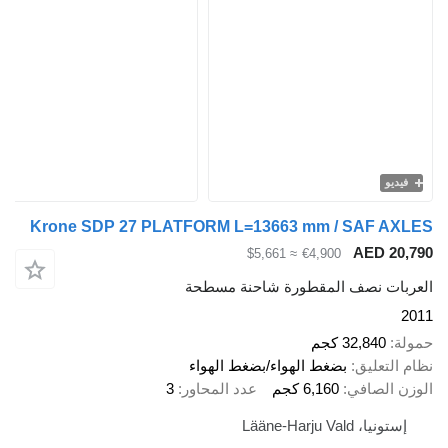
فيديو
Krone SDP 27 PLATFORM L=13663 mm / SAF AXLES
AED 20,790
≈ $5,661
€4,900
العربات نصف المقطورة شاحنة مسطحة
2011
حمولة
32,840 كجم
نظام التعليق
بضغط الهواء/بضغط الهواء
الوزن الصافي
6,160 كجم
عدد المحاور
3
إستونيا، Lääne-Harju Vald