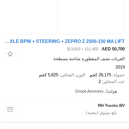
Krone SZ 2 AXLE BPW + STEERING + ZEPRO Z 2500-150 MA LIFT
AED 50,700
≈ $13,810
€11,950
العربات نصف المقطورة شاحنة مسطحة
2019
حمولة
26,175 كجم
الوزن الصافي
5,825 كجم
عدد المحاور
2
هولندا، Groot-Ammers
RH Trucks BV