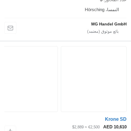
النمسا، Hörsching
MG Handel GmbH
Krone SD
AED 10,610
≈ $2,889
€2,500