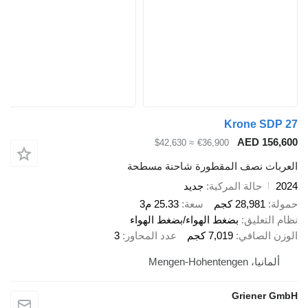
Krone SDP 27
AED 156,600
≈ $42,630
€36,900
العربات نصف المقطورة شاحنة مسطحة
2024
حالة المركبة
جديد
حمولة
28,981 كجم
سعة
25.33 م3
نظام التعليق
بضغط الهواء/بضغط الهواء
الوزن الصافي
7,019 كجم
عدد المحاور
3
ألمانيا، Mengen-Hohentengen
Griener GmbH