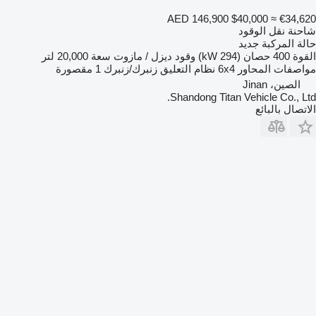
AED 146,900
$40,000
≈ €34,620
شاحنة نقل الوقود
حالة المركبة
جديد
القوة
400 حصان (294 kW)
وقود
ديزل / مازوت
سعة
20,000 لتر
مواصفات المحاور
6x4
نظام التعليق
زنبرك/زنبرك
1 مقصورة
الصين، Jinan
Shandong Titan Vehicle Co., Ltd.
الاتصال بالبائع