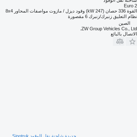
شاحنة نقل الوقود
Euro 2
القوة
336 حصان (247 kW)
وقود
ديزل / مازوت
مواصفات المحاور
8x4
نظام التعليق
زنبرك/زنبرك
6 مقصورة
الصين
ZW Group Vehicles Co., Ltd.
الاتصال بالبائع
جديدة شاحنة نقل الوقود Sinotruk