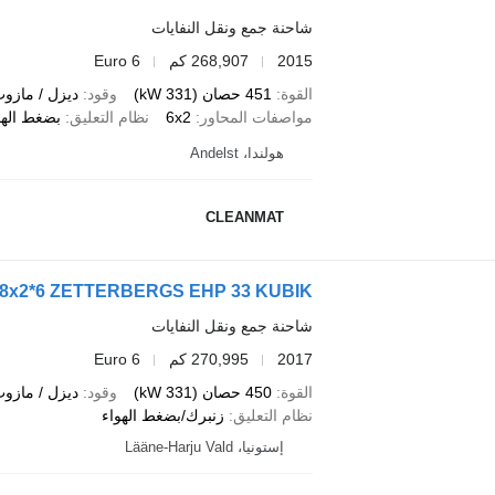
شاحنة جمع ونقل النفايات
2015
268,907 كم
Euro 6
القوة
451 حصان (331 kW)
وقود
ديزل / مازو
مواصفات المحاور
6x2
نظام التعليق
بضغط الهو
هولندا، Andelst
CLEANMAT
0 8x2*6 ZETTERBERGS EHP 33 KUBIK
شاحنة جمع ونقل النفايات
2017
270,995 كم
Euro 6
القوة
450 حصان (331 kW)
وقود
ديزل / مازو
نظام التعليق
زنبرك/بضغط الهواء
إستونيا، Lääne-Harju Vald