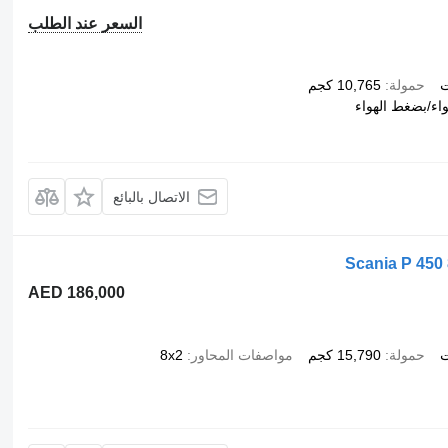
السعر عند الطلب
ت
حمولة
10,765 كجم
اء/بضغط الهواء
الاتصال بالبائع
Scania P 45
AED 186,000
ت
حمولة
15,790 كجم
مواصفات المحاور
8x2