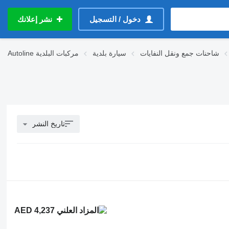
دخول / التسجيل
نشر إعلانك
شاحنات جمع ونقل النفايات
سيارة بلدية
مركبات البلدية
Autoline
تاريخ النشر
AED 4,237