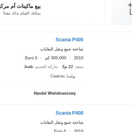
بيع ماكينات أم مرك
يمكنك القيام بذلك معنا!
Scania P400
شاحنة جمع ونقل النفايات
2010
300,000 كم
Euro 5
سعة
22 م3
ماركة الجسم
Joab
بولندا، Cewków
Handel Wielobranżowy
Scania P400
شاحنة جمع ونقل النفايات
Euro 5
2010