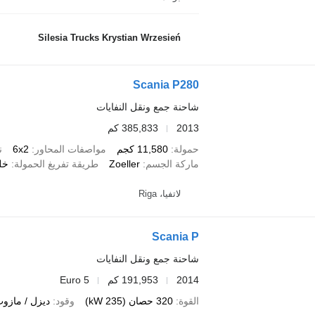
Silesia Trucks Krystian Wrzesień
Scania P280
شاحنة جمع ونقل النفايات
2013
385,833 كم
حمولة
11,580 كجم
مواصفات المحاور
6x2
ن
ماركة الجسم
Zoeller
طريقة تفريغ الحمولة
خل
لاتفيا، Riga
Scania P
شاحنة جمع ونقل النفايات
2014
191,953 كم
Euro 5
القوة
320 حصان (235 kW)
وقود
ديزل / مازو