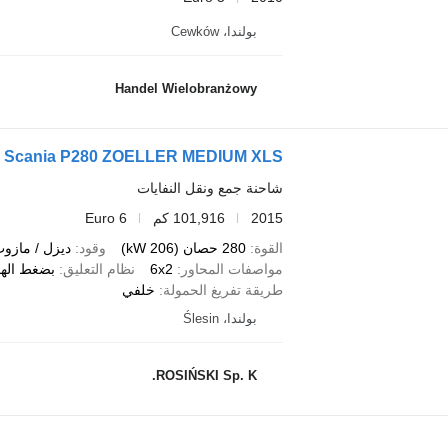
بولندا، Cewków
Handel Wielobranżowy
Scania P280 ZOELLER MEDIUM XLS
شاحنة جمع ونقل النفايات
2015
101,916 كم
Euro 6
القوة
280 حصان (206 kW)
وقود
ديزل / مازو
مواصفات المحاور
6x2
نظام التعليق
بضغط الهو
طريقة تفريغ الحمولة
خلفي
بولندا، Ślesin
ROSIŃSKI Sp. K.