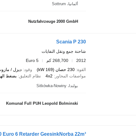
ألمانيا، Sottrum
Nutzfahrzeuge 2000 GmbH
Scania P 230
شاحنة جمع ونقل النفايات
2012
268,700 كم
Euro 5
القوة
230 حصان (169 kW)
وقود
ديزل / مازو
مواصفات المحاور
4x2
نظام التعليق
بضغط الهو
بولندا، Sitkówka-Nowiny
Komunal Full PUH Leopold Bolminski
0 Euro 6 Retarder GeesinkNorba 22m³