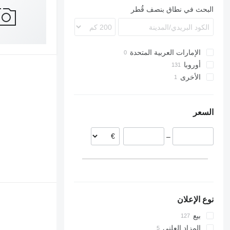
P370
البحث في نطاق بنصف قُطر
P380
P400
P410
P450
الإمارات العربية المتحدة
أوروبا
الأخرى
بولندا
هولندا
أوكرانيا
إستونيا
السعر
ألمانيا
بريطانيا
–
بلجيكا
النرويج
ليتوانيا
عرض الكل
نوع الإعلان
بيع
المزاد العلني