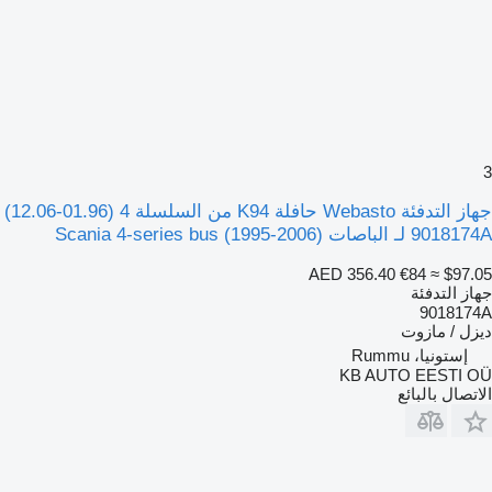
3
جهاز التدفئة Webasto حافلة K94 من السلسلة 4 (01.96-12.06)
9018174A لـ الباصات Scania 4-series bus (1995-2006)
AED 356.40
€84
≈ $97.05
جهاز التدفئة
9018174A
ديزل / مازوت
إستونيا، Rummu
KB AUTO EESTI OÜ
الاتصال بالبائع