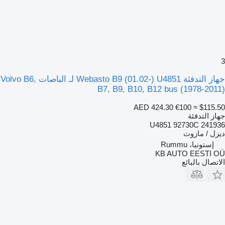
3
جهاز التدفئة Webasto B9 (01.02-) U4851 لـ الباصات Volvo B6,
B7, B9, B10, B12 bus (1978-2011)
AED 424.30
€100
≈ $115.50
جهاز التدفئة
U4851 92730C 241936
ديزل / مازوت
إستونيا، Rummu
KB AUTO EESTI OÜ
الاتصال بالبائع