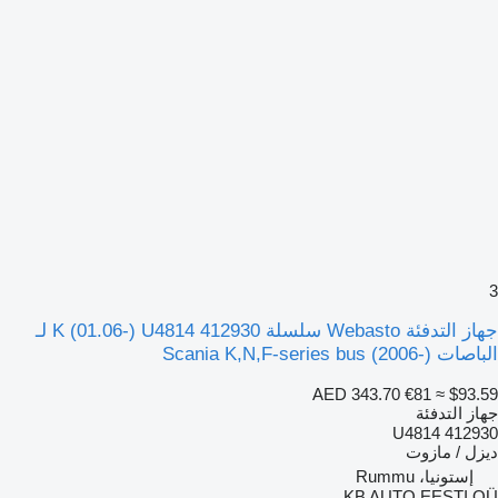
3
جهاز التدفئة Webasto سلسلة K (01.06-) U4814 412930 لـ
الباصات Scania K,N,F-series bus (2006-)
AED 343.70
€81
≈ $93.59
جهاز التدفئة
U4814 412930
ديزل / مازوت
إستونيا، Rummu
KB AUTO EESTI OÜ