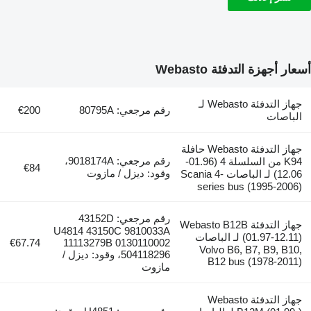
أسعار أجهزة التدفئة Webasto
جهاز التدفئة Webasto لـ
رقم مرجعي: 80795A
€200
الباصات
جهاز التدفئة Webasto حافلة
رقم مرجعي: 9018174A،
K94 من السلسلة 4 (01.96-
€84
وقود: ديزل / مازوت
12.06) لـ الباصات Scania 4-
series bus (1995-2006)
رقم مرجعي: 43152D
جهاز التدفئة Webasto B12B
U4814 43150C 9810033A
(01.97-12.11) لـ الباصات
€67.74
11113279B 0130110002
Volvo B6, B7, B9, B10,
504118296، وقود: ديزل /
B12 bus (1978-2011)
مازوت
جهاز التدفئة Webasto