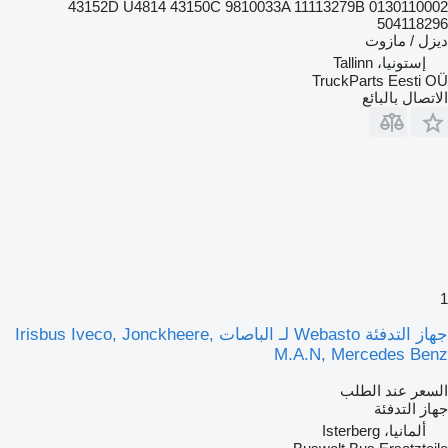
43152D U4814 43150C 9810033A 11113279B 0130110002
504118296
ديزل / مازوت
إستونيا، Tallinn
TruckParts Eesti OÜ
الاتصال بالبائع
1
جهاز التدفئة Webasto لـ الباصات Irisbus Iveco, Jonckheere,
M.A.N, Mercedes Benz
السعر عند الطلب
جهاز التدفئة
ألمانيا، Isterberg