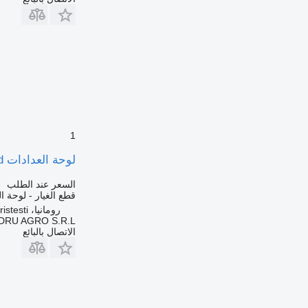
1
لوحة العدادات Modul de Control Încălzitor Umed لـ الشاحنات Webasto pentru Scania 46026A 46026B 82775A 1366184
السعر عند الطلب
قطع الغيار - لوحة ا
رومانيا، Cristesti
DRU AGRO S.R.L.
الاتصال بالبائع