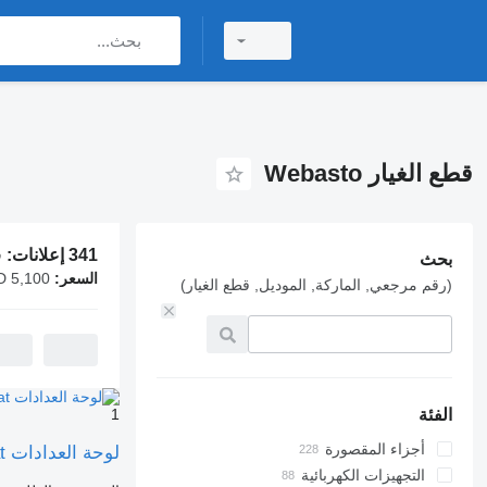
قطع الغيار Webasto
341 إعلانات:
ق
بحث
السعر:
AED 5,100
(رقم مرجعي, الماركة, الموديل, قطع الغيار)
الفئة
1
أجزاء المقصورة
لوحة العدادات Modul de Control Incalzitor Uscat لـ الشاحنات Webasto Scania 466387
أجهزة التدفئة
التجهيزات الكهربائية