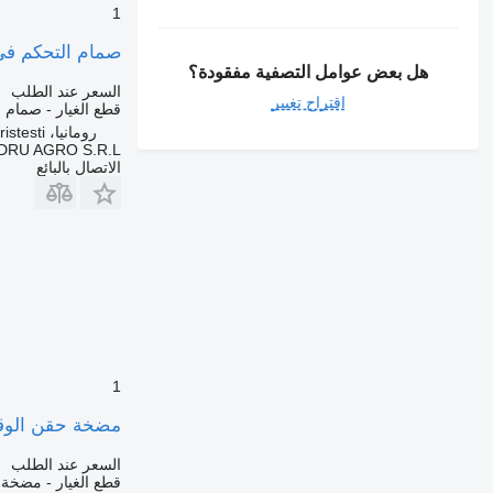
1
صمام التحكم في السخان Webasto Supapă de apă pentru încălzitor de cabină لـ 
هل بعض عوامل التصفية مفقودة؟
السعر عند الطلب
اقتراح تغيير
قطع الغيار - صمام 
رومانيا، Cristesti
DRU AGRO S.R.L.
الاتصال بالبائع
1
مضخة حقن الوقود Pompa de combustibil 20719129 لـ الشاحنات  pentru încălzirea aerului – Volvo
السعر عند الطلب
قطع الغيار - مضخة 