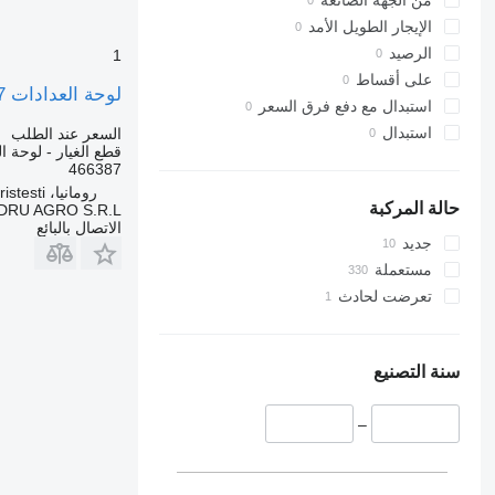
من الجهة الصانعة
Tourismo
Midliner
SD
الإيجار الطويل الأمد
Travego
Terberg
Midlum
الرصيد
1
Premium
Unimog
V40
على أقساط
لوحة العدادات Modul de Control Încălzitor 466387 لـ الشاحنات Webasto Volvo
Sandero
V-Class
V60
استبدال مع دفع فرق السعر
Scenic
Vario
V90
استبدال
السعر عند الطلب
قطع الغيار - لوحة ا
T-series
Viano
VM
466387
TRM
VNL
Vito
رومانيا، Cristesti
Trafic
XC
حالة المركبة
DRU AGRO S.R.L.
الاتصال بالبائع
Twingo
جديد
Zoe
مستعملة
تعرضت لحادث
سنة التصنيع
–