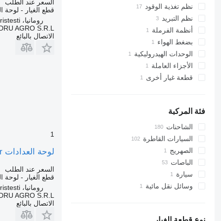
السعر عند الطلب
فتحة سقف
نظم تغذية الوقود
لوحات العدادات
قطع الغيار - لوحة ا
نظم التبريد
وحدات التحكم
مضخات حقن الوقود
أجهزة تكييف الهواء وقطاع الغيار
رومانيا، Cristesti
DRU AGRO S.R.L.
أنظمة الفرملة
خزانات التمدد
محركات كهربائية
السخانات الداخلية
ضاغطات مكيف الهواء
قطع غيار أخرى في نظام الوقود
الاتصال بالبائع
بضغط الهواء
مكيفات
مواتير المراوح
أدوات الاستشعار
صمامات التحكم في الفرامل
قطع غيار أخرى في نظام التبريد
أزرار التحكم
صمامات الهواء
زجاجات النافذة
الوحدات الهيدروليكية
مشعات أجهزة تكييف الهواء
الأجزاء العاملة
قطع غيار كهربية أخرى
الأسقف البانورامية
عصا التحكم الهيدروليكية
صمامات التحكم في السخان
قطعة غيار أخرى
أجزاء تشغيلية أخرى
قطع أخرى في الكابينة
الأجزاء المثبتة
فئة المركبة
الشاحنات
1
السيارات القاطرة
الصهريج
لوحة العدادات Modul de Control Încălzitor لـ الشاحنات Webasto pentru Scania, 46026A, 46026B, 82775A, 1366184
الباصات
السعر عند الطلب
سيارة
قطع الغيار - لوحة ا
وسائل نقل مائية
رومانيا، Cristesti
DRU AGRO S.R.L.
يخوت بمحرك
الاتصال بالبائع
نوع قطعة الغيار