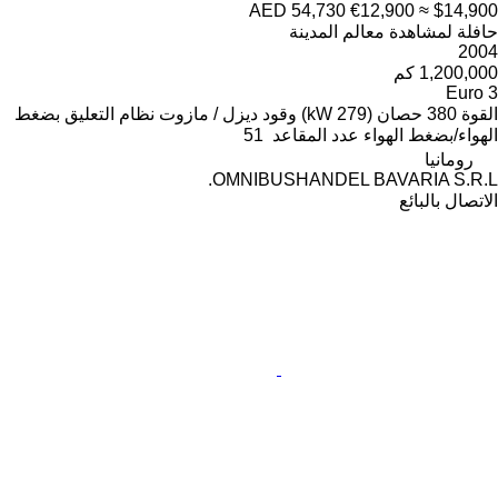
AED 54,730
€12,900
≈ $14,900
حافلة لمشاهدة معالم المدينة
2004
1,200,000 كم
Euro 3
القوة
380 حصان (279 kW)
وقود
ديزل / مازوت
نظام التعليق
بضغط
الهواء/بضغط الهواء
عدد المقاعد
51
رومانيا
OMNIBUSHANDEL BAVARIA S.R.L.
الاتصال بالبائع