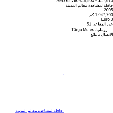
AED 65,760
€15,500
≈ $17,910
حافلة لمشاهدة معالم المدينة
2005
1,047,700 كم
Euro 3
عدد المقاعد
51
رومانيا، Târgu Mureș
الاتصال بالبائع
حافلة لمشاهدة معالم المدينة