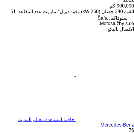
2002
900,000 كم
القوة
340 حصان (250 kW)
وقود
ديزل / مازوت
عدد المقاعد
51
سلوفاكيا، Šaľa
Motoslužby s.r.o.
الاتصال بالبائع
حافلة لمشاهدة معالم المدينة
Mercedes-Benz
76