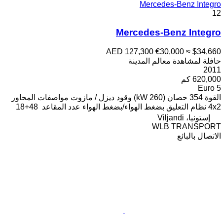
Mercedes-Benz Integro
12
Mercedes-Benz Integro
AED 127,300
€30,000
≈ $34,660
حافلة لمشاهدة معالم المدينة
2011
620,000 كم
Euro 5
القوة
354 حصان (260 kW)
وقود
ديزل / مازوت
مواصفات المحاور
4x2
نظام التعليق
بضغط الهواء/بضغط الهواء
عدد المقاعد
48+18
إستونيا، Viljandi
WLB TRANSPORT
الاتصال بالبائع