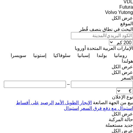
VDL
Futura
Volvo
Yutong
عرض الكل
الموقع
البحث في نطاق بنصف قُطر
الإمارات العربية المتحدة
أوروبا
رومانيا
بولندا
إسبانيا
سلوفاكيا
إستونيا
سويسرا
هولندا
عرض الكل
عرض الكل
السعر
–
نوع الإعلان
بيع
من الجهة الصانعة
الإيجار الطويل الأمد
الرصيد
على أقساط
استبدال مع دفع فرق السعر
استبدال
عرض الكل
حالة المركبة
جديد
مستعملة
عرض الكل