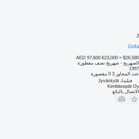
2
Gofa
AED 97,600
€23,000
≈ $26,580
الصهريج - صهريج نصف مقطورة
1997
عدد المحاور
3
0 مقصورة
فنلندا، Jyväskylä
Kenttäsepät Oy
الاتصال بالبائع