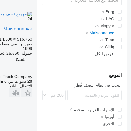
T-series
SAPL
Burg
24
ADR
SOA
TSA
TSA
SSK
LAG
BPDO
GSA
STB
Magyar
Maisonneuve
Maisonneuve
S-series
BPO
O-3
14,500
≈ $16,750
SR
SA
TS
SF
Titan
صهريج نصف مقطور
ADR
SK
Willig
1999
حمولة
25,560 كجم
عرض الكل
بلجيكا
الموقع
e Truck Company
20
سنوات في Autoline
البحث في نطاق بنصف قُطر
الاتصال بالبائع
الإمارات العربية المتحدة
أوروبا
الأخرى
هولندا
بلجيكا
أوكرانيا