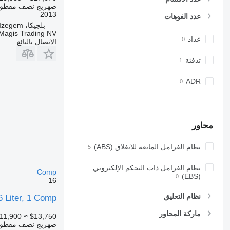
صهريج نصف مقطور
2013
عدد الفوهات
بلجيكا، Izegem
Magis Trading NV
عداد
الاتصال بالبائع
تدفئة
ADR
محاور
نظام الفرامل المانعة للانغلاق (ABS)
نظام الفرامل ذات التحكم الإلكتروني
Comp
(EBS)
16
نظام التعليق
 Liter, 1 Comp
ماركة المحاور
11,900
≈ $13,750
صهريج نصف مقطور