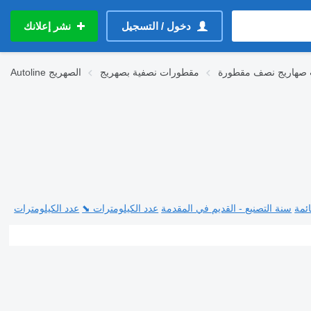
دخول / التسجيل
نشر إعلانك
 صهاريج نصف مقطورة
مقطورات نصفية بصهريج
الصهريج
Autoline
ئمة
سنة التصنيع - القديم في المقدمة
عدد الكيلومترات ⬊
عدد الكيلومترات