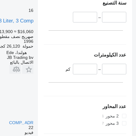
سنة التصنيع
16
–
 Liter, 3 Comp
13,900
≈ $16,060
صهريج نصف مقطور
1996
حمولة
26,120 كجم
هولندا، Ede
عدد الكيلومترات
JB Trading bv
الاتصال بالبائع
–
كم
عدد المحاور
2 محور
COMP., ADR
3 محور
22
فيديو