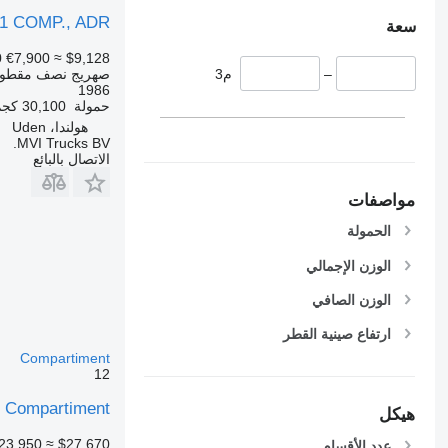
, 1 COMP., ADR
سعة
0
€7,900
≈ $9,128
صهريج نصف مقطور
–
م3
1986
حمولة
30,100 كجم
هولندا، Uden
MVI Trucks BV.
الاتصال بالبائع
مواصفات
الحمولة
الوزن الإجمالي
الوزن الصافي
ارتفاع صينية القطر
Compartiment
12
1 Compartiment
هيكل
23,950
≈ $27,670
عدد الأقسام