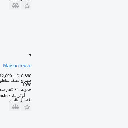
7
Maisonneuve
12,000
≈ €10,390
صهريج نصف مقطور
1988
حمولة
24 كجم
سع
أوكرانيا، Kremenchuk
الاتصال بالبائع