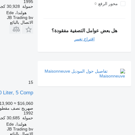
1995
محور الرفع
حمولة
30,928 كجم
هولندا، Ede
JB Trading bv
الاتصال بالبائع
هل بعض عوامل التصفية مفقودة؟
اقتراح تغيير
تفاصيل حول الموديل Maisonneuve
15
 Liter, 5 Comp
13,900
≈ $16,060
صهريج نصف مقطور
1992
حمولة
30,685 كجم
هولندا، Ede
JB Trading bv
الاتصال بالبائع