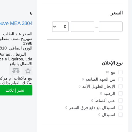
سلوفاكيا
السعر
6
البرتغال
euve MEA 3304
–
السعر عند الطلب
صهريج نصف مقطور
1998
الوزن الصافي
6,810 
البرتغال، Donas
e Ligeiros, Lda.
نوع الإعلان
الاتصال بالبائع
بيع
بيع ماكينات أم مرك
من الجهة الصانعة
يمكنك القيام بذلك م
الإيجار الطويل الأمد
نشر إعلانك
الرصيد
على أقساط
استبدال مع دفع فرق السعر
استبدال