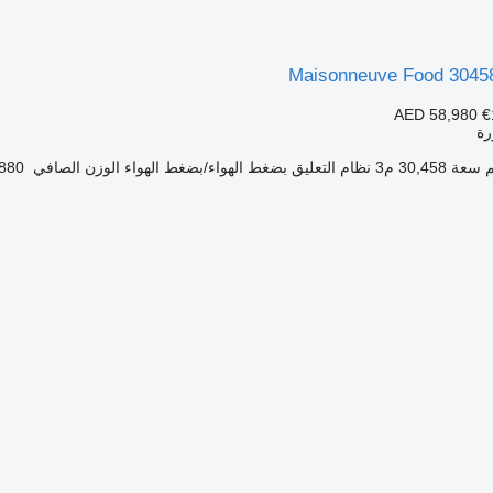
Maisonneuve Food 30458
AED 58,980
€
ة
سعة
30,458 م3
نظام التعليق
بضغط الهواء/بضغط الهواء
الوزن الصافي
7,880 