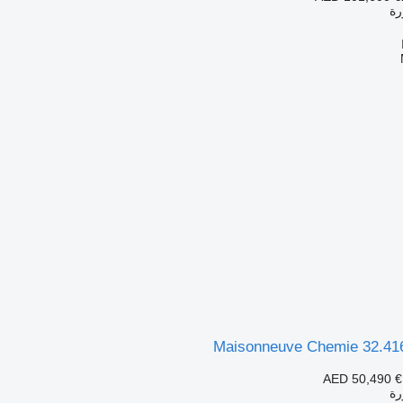
ة
Maisonneuve Chemie 32.416
AED 50,490
€
ة