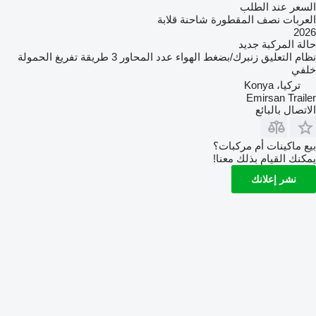
السعر عند الطلب
العربات نصف المقطورة شاحنة قلابة
2026
حالة المركبة
جديد
نظام التعليق
زنبرك/بضغط الهواء
عدد المحاور
3
طريقة تفريغ الحمولة
خلفي
تركيا، Konya
Emirsan Trailer
الاتصال بالبائع
بيع ماكينات أم مركبات؟
يمكنك القيام بذلك معنا!
نشر إعلانك