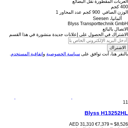
العربات المقطورة نقل البضائع
400 كجم
الوزن الصافي
900 كجم
عدد المحاور
1
ألمانيا، Seesen
Blyss Transporttechnik GmbH
الاتصال بالبائع
الاشتراك في الحصول على إعلانات جديدة منشورة في هذا القسم
الاشتراك
بالنقر هنا، أنت توافق على
سياسة الخصوصية
و
اتفاقية المستخدم
.
11
Blyss H13252HL
AED 31,310
€7,379
≈ $8,526