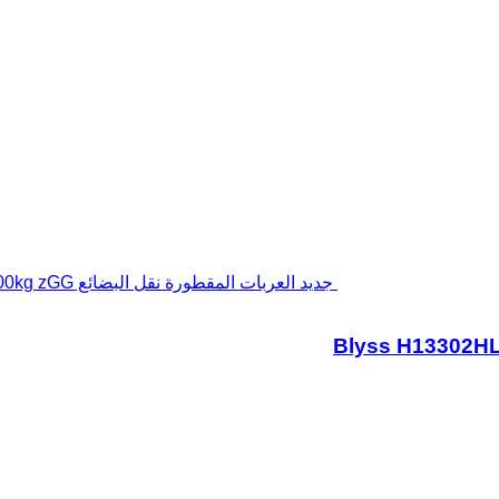
جديد العربات المقطورة نقل البضائع Blyss H13302HL Verkaufsanhänger 300x200x230cm 1300kg zGG
Blyss H13302H