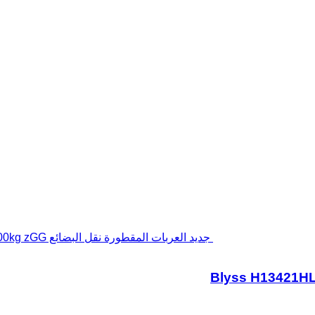
جديد العربات المقطورة نقل البضائع Blyss H13421HL Verkaufsanhänger 420x200x230cm 1300kg zGG
Blyss H13421H