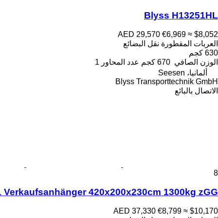
Blyss H13251HL
AED 29,570
€6,969
≈ $8,052
العربات المقطورة نقل البضائع
630 كجم
الوزن الصافي
670 كجم
عدد المحاور
1
ألمانيا، Seesen
Blyss Transporttechnik GmbH
الاتصال بالبائع
8
L Verkaufsanhänger 420x200x230cm 1300kg zGG
AED 37,330
€8,799
≈ $10,170