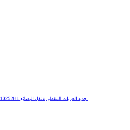
جديد العربات المقطورة نقل البضائع Blyss H13252HL