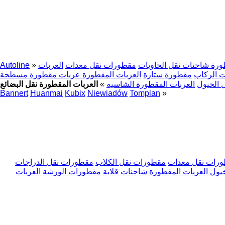
ورة شاحنات نقل الحاويات
مقطورات نقل معدات
العربات
»
Autoline
 الركاب
مقطورة ستارة
العربات المقطورة عربات مقطورة مسطحة
 الخيول
العربات المقطورة الشاسيه
»
Bannert
Huanmai
Kubix
Niewiadów
Tomplan
»
رات نقل معدات
مقطورات نقل الكلاب
مقطورات نقل الدراجات
يول
العربات المقطورة شاحنات قلابة
مقطورات الورشة
العربات