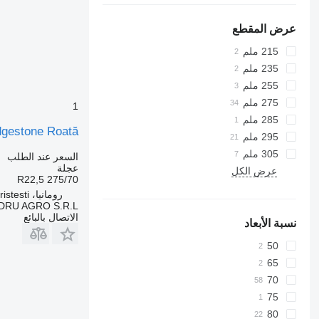
عرض المقطع
215 ملم
235 ملم
255 ملم
275 ملم
1
285 ملم
Bridgestone Roată لـ gestone 275/70 R22.5
295 ملم
305 ملم
السعر عند الطلب
عجلة
عرض الكل
275/70 R22,5
رومانيا، Cristesti
DRU AGRO S.R.L.
الاتصال بالبائع
نسبة الأبعاد
50
65
70
75
80