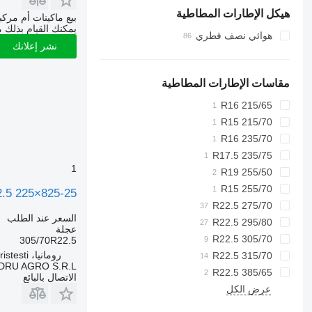
هيكل الإطارات المطاطية
سلوفاكيا
بيع ماكينات أم مرك
يمكنك القيام بذلك م
بلجيكا
هوائي نصف قطري
نشر إعلانك
هولندا
السويد
ألمانيا
مقاسات الإطارات المطاطية
215/65 R16
215/70 R15
235/70 R16
235/75 R17.5
1
255/50 R19
255/70 R15
05/70R22.5 225×825-25
275/70 R22.5
السعر عند الطلب
295/80 R22.5
عجلة
305/70 R22.5
305/70R22.5
رومانيا، Cristesti
315/70 R22.5
DRU AGRO S.R.L.
385/65 R22.5
الاتصال بالبائع
عرض الكل