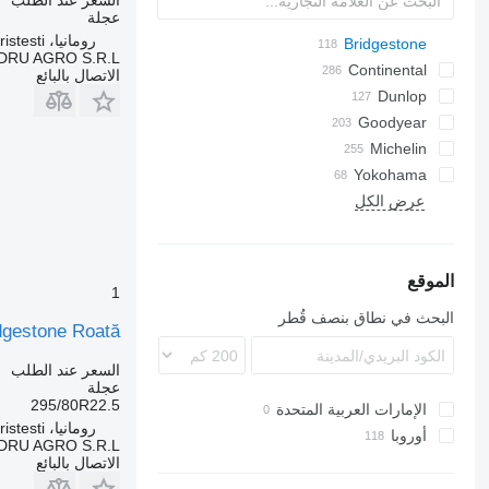
عجلة
رومانيا، Cristesti
Bridgestone
A-series
HG
2-Series
DRU AGRO S.R.L.
Blizzak W
R-Series
Continental
الاتصال بالبائع
Blizzak W800
X-Series
M729
HDR
Dunlop
R-series
Goodyear
HSL
SP
EuroCargo
FUELMAX
Crossway
Actros
R164
Michelin
HSR
TGA
TH
Land Cruiser
Magnum
Yokohama
Urbino
Atleon
Stralis
Atego
Avant
R297
HTR
LHD
XDA
EM
FH
FR
LHS
XZA
GLC
MPT
عرض الكل
Cabstar
Mascott
Eskimo HP
Premium
LHT
XZE
ML
ST
TH
الموقع
1
البحث في نطاق بنصف قُطر
Bridgestone Roată لـ 0R22.5 BRIDGESTONE NE 16.08.23
السعر عند الطلب
عجلة
295/80R22.5
الإمارات العربية المتحدة
رومانيا، Cristesti
أوروبا
DRU AGRO S.R.L.
إستونيا
الاتصال بالبائع
رومانيا