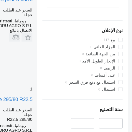
السعر عند الطلب
عجلة
رومانيا، Cristesti
DRU AGRO S.R.L.
الاتصال بالبائع
نوع الإعلان
بيع
المزاد العلني
من الجهة الصانعة
الإيجار الطويل الأمد
الرصيد
على أقساط
استبدال مع دفع فرق السعر
1
استبدال
Bridgestone 295/80 R22.5 لـ 22.5
سنة التصنيع
السعر عند الطلب
عجلة
295/80 R22.5
–
رومانيا، Cristesti
DRU AGRO S.R.L.