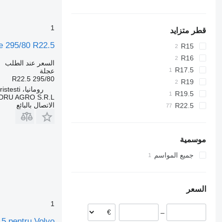
1
قطر متزايد
Bridgestone 295/80 R22.5 ل
R15
R16
السعر عند الطلب
R17.5
عجلة
295/80 R22.5
R19
رومانيا، Cristesti
R19.5
DRU AGRO S.R.L.
الاتصال بالبائع
R22.5
موسمية
جميع المواسم
السعر
1
–
/80R22.5 pentru Volvo