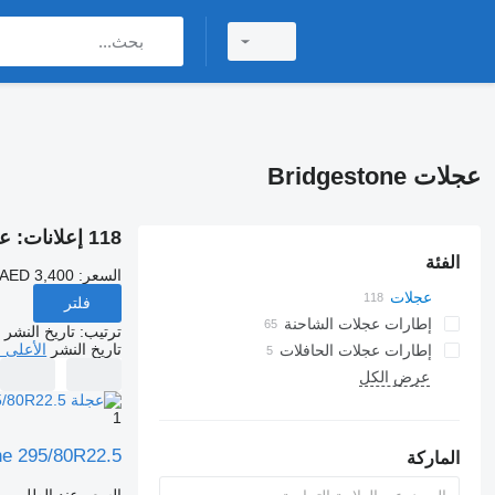
عجلات Bridgestone
118 إعلانات:
عجلا
الفئة
السعر:
 AED 3,400
عجلات
فلتر
إطارات عجلات الشاحنة
ترتيب
:
تاريخ النشر
تاريخ النشر
الأعلى 
إطارات عجلات الحافلات
عرض الكل
1
ne 295/80R22.5
الماركة
السعر عند الطلب