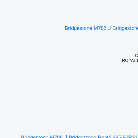
ـ Bridgestone M788
ROYAL 
Bridgestone Roată 295 لـ Bridgestone M788