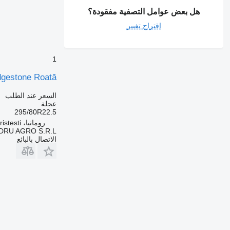
هل بعض عوامل التصفية مفقودة؟
اقتراح تغيير
1
Bridgestone Roată لـ 29 295/80R22.5 22.5×8.25 225×8.25 16
السعر عند الطلب
عجلة
295/80R22.5
رومانيا، Cristesti
DRU AGRO S.R.L.
الاتصال بالبائع