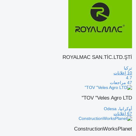
ROYALMAC SAN.TİC.LTD.ŞTİ
تركيا
10 إعلانات
4.7
47 مراجعات
TOV "Veles Agro LTD"
أوكرانيا، Odesa
67 إعلانات
ConstructionWorksPlanet