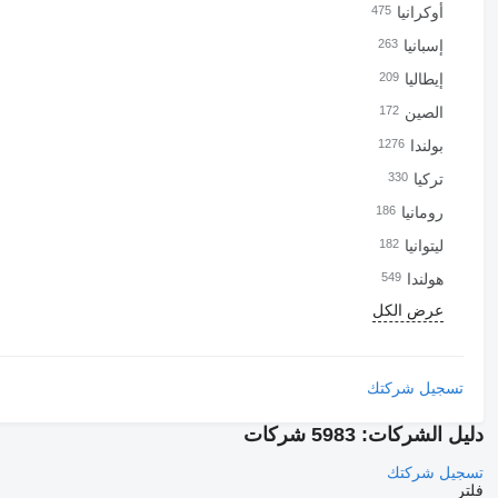
أوكرانيا
475
إسبانيا
263
إيطاليا
209
الصين
172
بولندا
1276
تركيا
330
رومانيا
186
ليتوانيا
182
هولندا
549
عرض الكل
تسجيل شركتك
دليل الشركات: 5983 شركات
تسجيل شركتك
فلتر