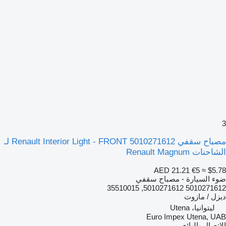
مصباح سقفي Renault Interior Light - FRONT 5010271612 لـ
لشاحنات Renault Magnum
AED 21.21
€5
≈ $5.7
وء السيارة - مصباح سقفي
5010271612 5010271612, 355100
يزل / مازوت
ليتوانيا، Utena
Euro Impex Utena, UA
لاتصال بالبائع