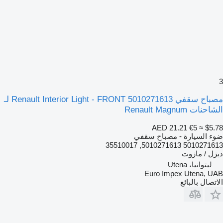
مصباح سقفي Renault Interior Light - FRONT 5010271613 لـ
لشاحنات Renault Magnum
AED 21.21
€5
≈ $5.7
وء السيارة - مصباح سقفي
5010271613 5010271613, 355100
يزل / مازوت
ليتوانيا، Utena
Euro Impex Utena, UA
لاتصال بالبائع