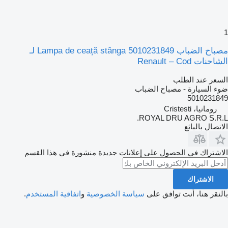
مصباح الضباب Lampa de ceață stânga 5010231849 لـ
لشاحنات Renault – Cod
لسعر عند الطلب
وء السيارة - مصباح الضباب
501023184
رومانيا، Cristesti
ROYAL DRU AGRO S.R.L
لاتصال بالبائع
لاشتراك في الحصول على إعلانات جديدة منشورة في هذا القسم
الاشتراك
النقر هنا، أنت توافق على
سياسة الخصوصية
و
اتفاقية المستخدم
.