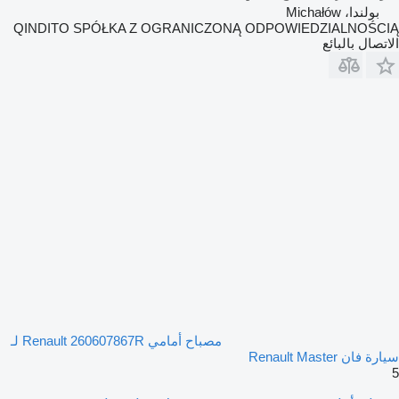
بولندا، Michałów
QINDITO SPÓŁKA Z OGRANICZONĄ ODPOWIEDZIALNOŚCI
لاتصال بالبائع
مصباح أمامي Renault 260607867R لـ
ارة فان Renault Master