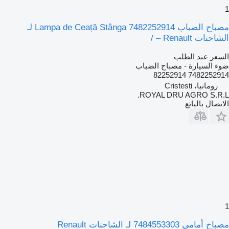
مصباح الضباب Lampa de Ceață Stânga 7482252914 لـ
لشاحنات Renault – /
لسعر عند الطلب
وء السيارة - مصباح الضباب
7482252914 8225291
رومانيا، Cristesti
ROYAL DRU AGRO S.R.L
لاتصال بالبائع
باح أمامي 7484553303 لـ الشاحنات Renault