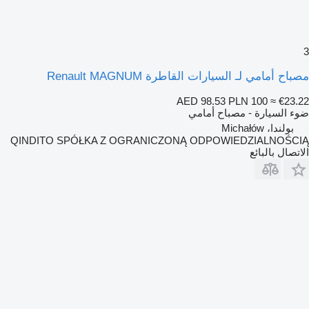
صباح أمامي لـ السيارات القاطرة Renault MAGNUM
AED 98.53
PLN 100
≈ €23.2
وء السيارة - مصباح أمامي
بولندا، Michałów
QINDITO SPÓŁKA Z OGRANICZONĄ ODPOWIEDZIALNOŚCI
لاتصال بالبائع