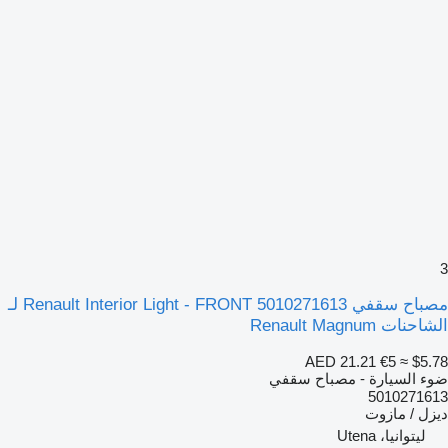
مصباح سقفي Renault Interior Light - FRONT 5010271613 لـ
لشاحنات Renault Magnum
AED 21.21
€5
≈ $5.7
وء السيارة - مصباح سقفي
501027161
يزل / مازوت
ليتوانيا، Utena