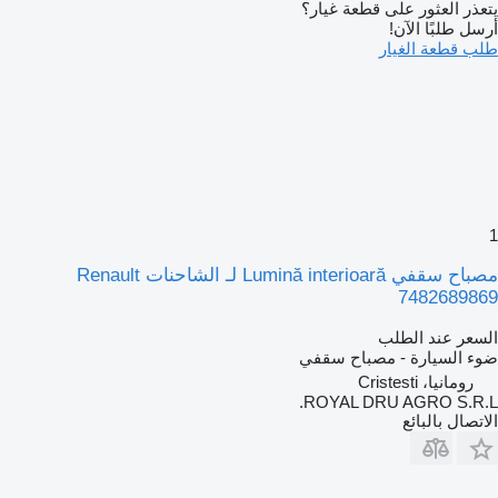
تعذر العثور على قطعة غيار؟
رسل طلبًا الآن!
لب قطعة الغيار
مصباح سقفي Lumină interioară لـ الشاحنات Renault
748268986
لسعر عند الطلب
وء السيارة - مصباح سقفي
رومانيا، Cristesti
ROYAL DRU AGRO S.R.L
لاتصال بالبائع