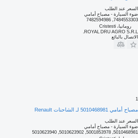
لسعر عند الطلب
وء السيارة - مصباح أمامي
7484553303, 748259498
رومانيا، Cristesti
ROYAL DRU AGRO S.R.L
لاتصال بالبائع
باح أمامي 5010468981 لـ الشاحنات Renault
لسعر عند الطلب
وء السيارة - مصباح أمامي
5010468981, 5001853978, 5010623902, 50106239