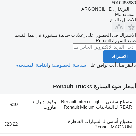
501046898
البرتغال، ARGONCILHE
Manaiaca
لاتصال بالبائع
لاشتراك في الحصول على إعلانات جديدة منشورة في هذا القسم
وء السيارة
Renault
الاشتراك
النقر هنا، أنت توافق على
سياسة الخصوصية
و
اتفاقية المستخدم
.
سعار ضوء السيارة Renault Trucks
مصباح سقفي Renault Interior Light -
وقود: ديزل /
€10
REAR لـ الشاحنات Renault Midlum
مازوت
مصباح أمامي لـ السيارات القاطرة
€23.22
Renault MAGNUM