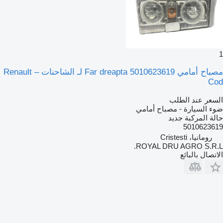
مصباح أمامي Far dreapta 5010623619 لـ الشاحنات Renault –
Co
لسعر عند الطلب
وء السيارة - مصباح أمامي
الة المركبة
جديد
501062361
رومانيا، Cristesti
ROYAL DRU AGRO S.R.L
لاتصال بالبائع