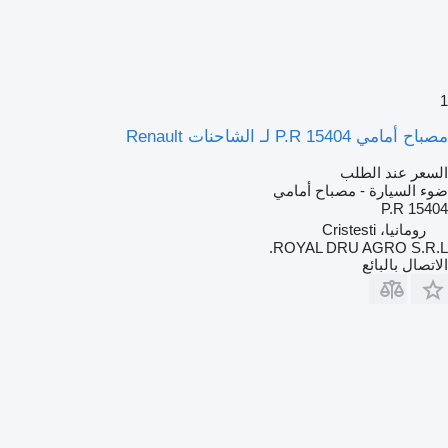
باح أمامي 15404 P.R لـ الشاحنات Renault
لسعر عند الطلب
وء السيارة - مصباح أمامي
15404 P.
رومانيا، Cristesti
ROYAL DRU AGRO S.R.L
لاتصال بالبائع