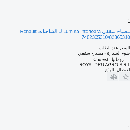
مصباح سقفي Lumină interioară لـ الشاحنات Renault
7482365310/8236531
لسعر عند الطلب
وء السيارة - مصباح سقفي
رومانيا، Cristesti
ROYAL DRU AGRO S.R.L
لاتصال بالبائع