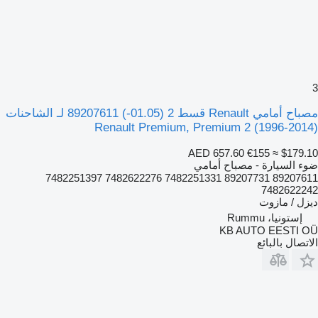
مصباح أمامي Renault قسط 2 (01.05-) 89207611 لـ الشاحنات
Renault Premium, Premium 2 (1996-2014
AED 657.60
€155
≈ $179.1
وء السيارة - مصباح أمامي
89207611 89207731 7482251331 7482622276 7482251397
748262224
يزل / مازوت
إستونيا، Rummu
KB AUTO EESTI O
لاتصال بالبائع