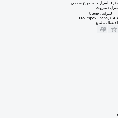
وء السيارة - مصباح سقفي
يزل / مازوت
ليتوانيا، Utena
Euro Impex Utena, UA
لاتصال بالبائع