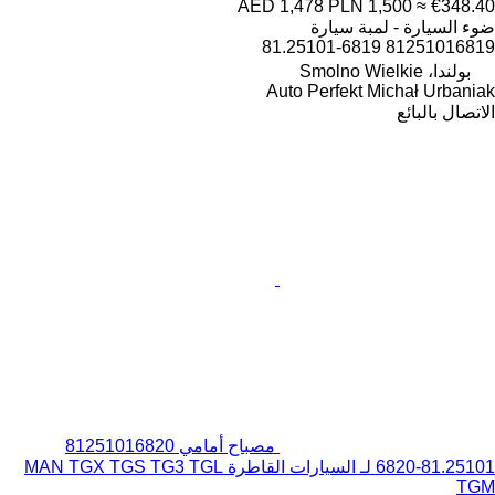
AED 1,478
PLN 1,500
≈ €348.40
ضوء السيارة - لمبة سيارة
81251016819 81.25101-6819
بولندا، Smolno Wielkie
Auto Perfekt Michał Urbaniak
الاتصال بالبائع
مصباح أمامي 81251016820
81.25101-6820 لـ السيارات القاطرة MAN TGX TGS TG3 TGL
TGM