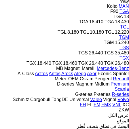
Way
Koito
MAN
F90
TGA
TGA 18
TGA 18.410
TGA 18.430
TGL
TGL 8.180
TGL 10.180
TGL 12.220
TGM
TGM 15.240
TGS
TGS 26.440
TGS 35.480
TGX
TGX 18.440
TGX 18.460
TGX 26.440
TGX 26.480
MB
Magneti Marelli
Mercedes-Benz
A-Class
Actros
Antos
Arocs
Atego
Axor
Econic
Sprinter
Metec
OEM
Osram
Peugeot
Renault
D-series
Magnum
Midlum
Premium
Scania
G-series
P-series
R-series
Schmitz Cargobull
TangDE
Universal
Valeo
Vignal
Volvo
FH
FL
FM
FMX
VNL
XC
ZKW
عرض الكل
الموقع
البحث في نطاق بنصف قُطر