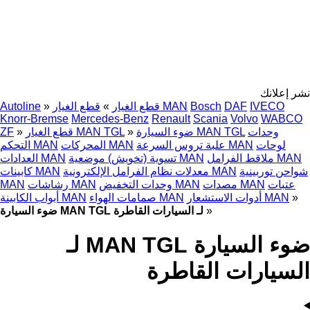
نشر إعلانك
IVECO
DAF
Bosch
قطع الغيار MAN
قطع الغيار
»
»
Autoline
Knorr-Bremse
Mercedes-Benz
Renault
Scania
Volvo
WABCO
وحدات
ضوء السيارة MAN TGL
»
قطع الغيار MAN TGL
»
ZF
لوحات
علبة تروس السرعة MAN
المحركات MAN
التحكم MAN
ملاقط الفرامل MAN
تسوية (تخويش) موضعية MAN
العدادات MAN
شواحن توربينية
معدلات نظام الفرامل الإلكترونية MAN
كابينات MAN
عتبات
مصدات MAN
وحدات التخفيض MAN
رشاشات MAN
MAN
»
أدوات الاستشعار MAN
صمامات الهواء MAN
أبواب الكابينة MAN
»
ضوء السيارة MAN TGL لـ السيارات القاطرة
ضوء السيارة MAN TGL لـ
السيارات القاطرة