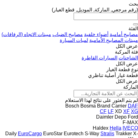
بحث
(رقم مرجعي, الماركة, الموديل, قطع الغيار)
الفئة
مصابيح أمامية
أضواء خلفية
مصابيح الضباب
مبينات الاتجاه (الرفافات)
مبيتات المصابيح الأمامية
لمبات السيارة
عرض الكل
فئة المركبة
الشاحنات
السيارات القاطرة
عرض الكل
نوع قطعة الغيار
قطعة غيار أصلية
تناظري
عرض الكل
الماركة
لم يتم العثور على نتائج لهذا الاستعلام
Bosch
Bosma
Brand
Carrier
DAF
CF
LF
XD
XF
XG
Daimler
Depo
Ford
F-MAX
Haldex
Hella
IVECO
Daily
EuroCargo
EuroStar
Eurotech
S-Way
Stralis
Trakker
X-