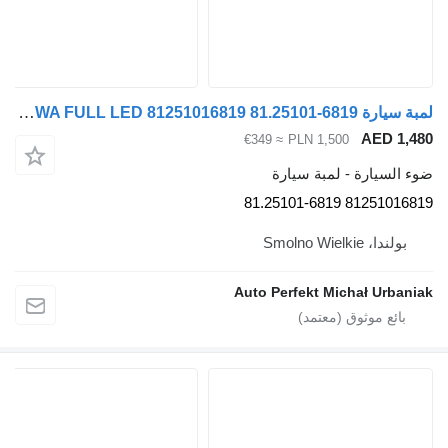
لمبة سيارة MAN LAMPA PRZÓD PRZEDNIE LEWA FULL LED 81251016819 81.25101-6819 لـ السيارات القاطرة MAN TGX TGS TG3 TGL TGM
A
≈ €349
PLN 1,500
ة - لمبة سيارة
8125101
Smol
Auto Perfekt Michał