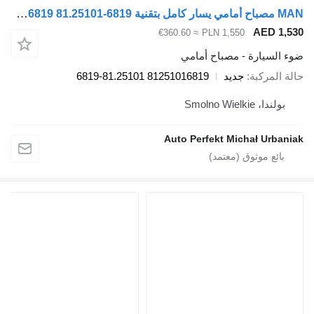
MAN مصباح أمامي يسار كامل بتقنية LED 81251016819 81.25101-6819 لـ السيارات القاطرة MAN TGX TGS TGL TGM
A
≈ €360.60
PLN 1,550
رة - مصباح أمامي
بة
جديد
81251016819 81.25101-6819
Smol
Auto Perfekt Michał