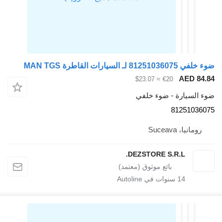
 MAN TGS
A
≈ $23.07
€20
رة - ضوء خلفي
812
Suce
DEZSTORE S.R.L
1
سنوات في Autoline