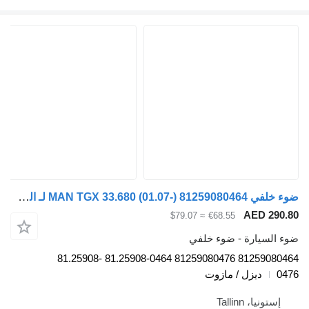
ضوء خلفي MAN TGX 33.680 (01.07-) 81259080464 لـ السيارات القاطرة MAN TGL, TGM, TGS, TGX (2005-2021)
AE
≈ $79.07
€68.55
رة - ضوء خلفي
81259080464 81259080476 81.25908-0464 81.25908-
زل / مازوت
Talli