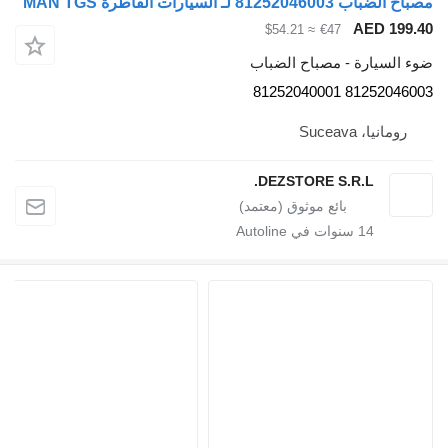
رات القاطرة MAN TGS
AE
≈ $54.21
€47
رة - مصباح الضباب
8125204
Suce
DEZSTORE S.R.L
1
سنوات في Autoline