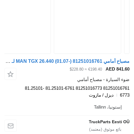
مصباح أمامي MAN TGX 26.440 (01.07-) 81251016761 لـ السيارات القاطرة MAN TGL, TGM, TGS, TGX (2005-2021)
AE
≈ $228.80
€198.40
رة - مصباح أمامي
81251016761 81251016773 81.25101-6761 81.25101-
زل / مازوت
Talli
TruckParts