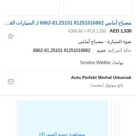
مصباح أمامي 81251016862 81.25101-6862 لـ السيارات القاطرة MAN TGL TGM TGS TGX
A
≈ €360.60
PLN 1,550
رة - مصباح أمامي
بة
جديد
81251016862 81.25101-6862
Smol
Auto Perfekt Michał