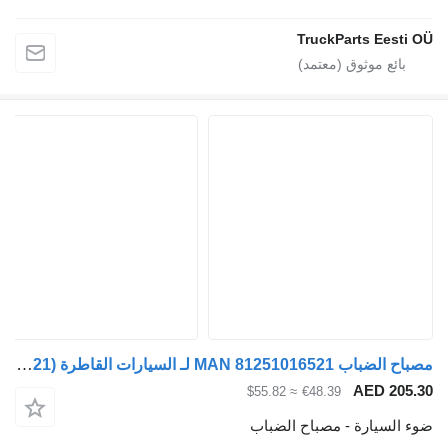
TruckParts
مصباح الضباب MAN 81251016521 لـ السيارات القاطرة MAN TGL, TGM, TGS, TGX (2005-2021)
AE
≈ $55.82
€48.39
رة - مصباح الضباب