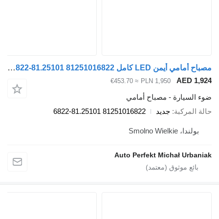
مصباح أمامي أيمن LED كامل 81251016822 81.25101-6822 لـ السيارات القاطرة MAN TGX TGS TGL TG3
A
≈ €453.70
PLN 1,950
رة - مصباح أمامي
بة
جديد
81251016822 81.25101-6822
Smol
Auto Perfekt Michał