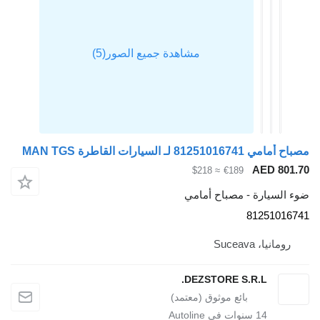
 القاطرة MAN TGS
AE
≈ $218
€189
رة - مصباح أمامي
812
Suce
DEZSTORE S.R.L
1
سنوات في Autoline