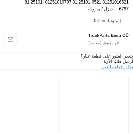
81251016521 81.25101-6521 81251016797 81.25101-
زل / مازوت
Talli
TruckParts
 على قطعة غيار؟
آن!
غيار