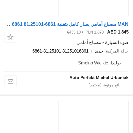
MAN مصباح أمامي يسار كامل بتقنية LED 81251016861 81.25101-6861 لـ السيارات القاطرة MAN TGX TGS TG3
A
≈ €435.10
PLN 1,870
رة - مصباح أمامي
بة
جديد
81251016861 81.25101-6861
Smol
Auto Perfekt Michał