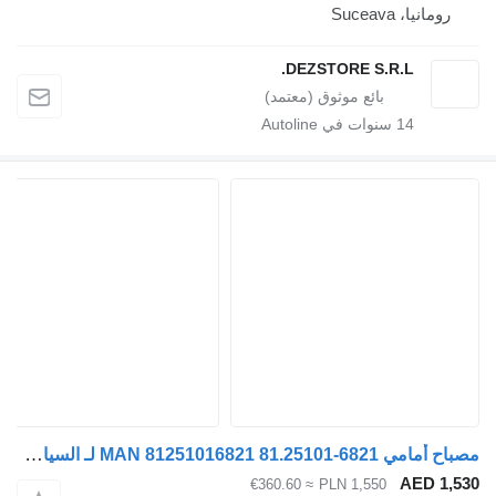
Suce
DEZSTORE S.R.L
1
سنوات في Autoline
مصباح أمامي MAN 81251016821 81.25101-6821 لـ السيارات القاطرة MAN TGX TGS TGL TGM
A
≈ €360.60
PLN 1,550