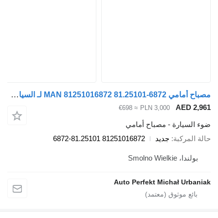
مصباح أمامي MAN 81251016872 81.25101-6872 لـ السيارات القاطرة MAN TGL TGM TGS TGX
A
≈ €698
PLN 3,000
رة - مصباح أمامي
بة
جديد
81251016872 81.25101-6872
Smol
Auto Perfekt Michał