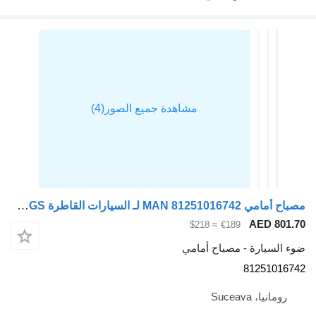
مصباح أمامي MAN 81251016742 لـ السيارات القاطرة MAN TGS
AE
≈ $218
€189
رة - مصباح أمامي
812
Suce