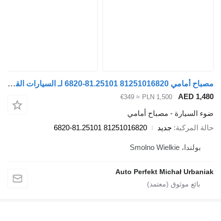
مصباح أمامي 81251016820 81.25101-6820 لـ السيارات القاطرة MAN TGX TGS TG3 TGL TGM
A
≈ €349
PLN 1,500
رة - مصباح أمامي
بة
جديد
81251016820 81.25101-6820
Smol
Auto Perfekt Michał