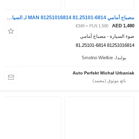
مصباح أمامي MAN 81251016814 81.25101-6814 لـ السيارات القاطرة MAN TGX TGS TG3 TGL TGM
A
≈ €349
PLN 1,500
رة - مصباح أمامي
8125101
Smol
Auto Perfekt Michał