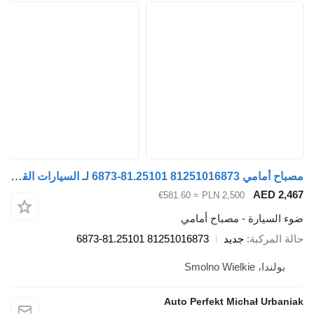
مصباح أمامي 81251016873 81.25101-6873 لـ السيارات القاطرة MAN TGX TGS TGM TGL
A
≈ €581.60
PLN 2,500
رة - مصباح أمامي
بة
جديد
81251016873 81.25101-6873
Smol
Auto Perfekt Michał