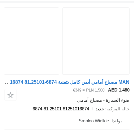
MAN مصباح أمامي أيمن كامل بتقنية LED 81251016874 81.25101-6874 لـ السيارات القاطرة MAN TGX TGS TG3 TGL TGM
A
≈ €349
PLN 1,500
رة - مصباح أمامي
بة
جديد
81251016874 81.25101-6874
Smol