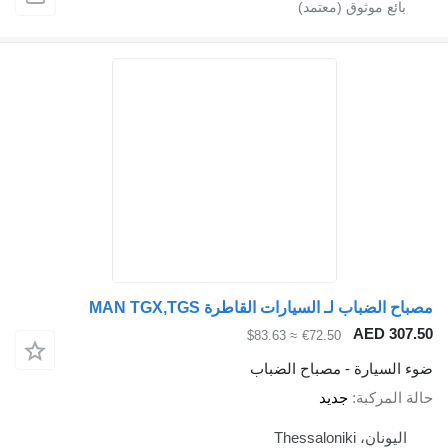
 لـ السيارات القاطرة MAN TGX,TGS
AE
≈ $83.63
€72.50
رة - مصباح الضباب
بة
جديد
Thessa