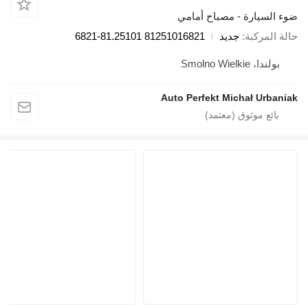
رة - مصباح أمامي
بة
جديد
81251016821 81.25101-6821
Smol
Auto Perfekt Michał