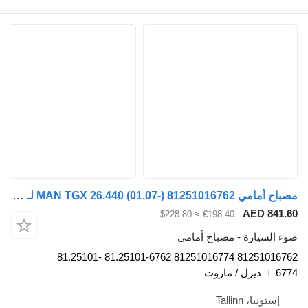
مصباح أمامي MAN TGX 26.440 (01.07-) 81251016762 لـ السيارات القاطرة MAN TGL, TGM, TGS, TGX (2005-2021)
AE
≈ $228.80
€198.40
رة - مصباح أمامي
81251016762 81251016774 81.25101-6762 81.25101-
زل / مازوت
Talli