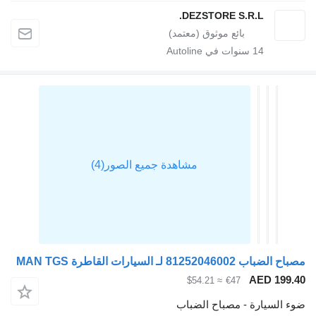
DEZSTORE S.R.L
1
سنوات في Autoline
رات القاطرة MAN TGS
AE
≈ $54.21
€47
رة - مصباح الضباب