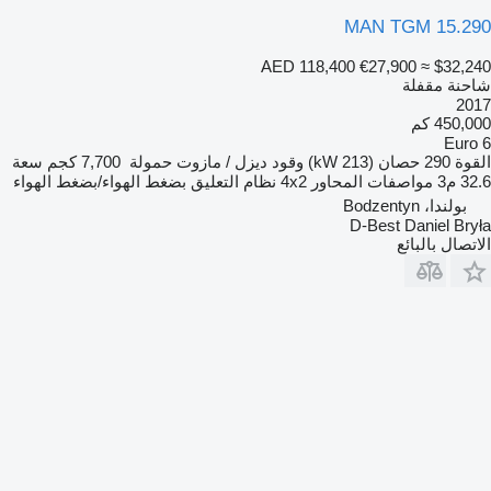
MAN TGM 15.290
AED 118,400
€27,900
≈ $32,240
شاحنة مقفلة
2017
450,000 كم
Euro 6
القوة
290 حصان (213 kW)
وقود
ديزل / مازوت
حمولة
7,700 كجم
سعة
32.6 م3
مواصفات المحاور
4x2
نظام التعليق
بضغط الهواء/بضغط الهواء
بولندا، Bodzentyn
D-Best Daniel Bryła
الاتصال بالبائع