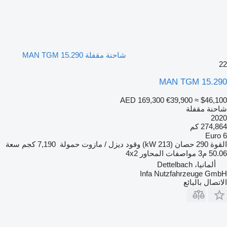
شاحنة مقفلة MAN TGM 15.290
22
MAN TGM 15.290
AED 169,300
€39,900
≈ $46,100
شاحنة مقفلة
2020
274,864 كم
Euro 6
القوة
290 حصان (213 kW)
وقود
ديزل / مازوت
حمولة
7,190 كجم
سعة
50.06 م3
مواصفات المحاور
4x2
ألمانيا، Dettelbach
Infa Nutzfahrzeuge GmbH
الاتصال بالبائع