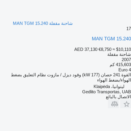
شاحنة مقفلة MAN TGM 15.240
17
MAN TGM 15.240
AED 37,130
€8,750
≈ $10,110
شاحنة مقفلة
2007
415,603 كم
Euro 4
القوة
241 حصان (177 kW)
وقود
ديزل / مازوت
نظام التعليق
بضغط
الهواء/بضغط الهواء
ليتوانيا، Klaipėda
Gedlito Transportas, UAB
الاتصال بالبائع