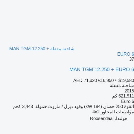
شاحنة مقفلة MAN TGM 12.250 +
EURO 6
37
MAN TGM 12.250 + EURO 6
AED 71,920
€16,950
≈ $19,580
شاحنة مقفلة
2015
621,911 كم
Euro 6
القوة
250 حصان (184 kW)
وقود
ديزل / مازوت
حمولة
3,443 كجم
مواصفات المحاور
4x2
هولندا، Roosendaal