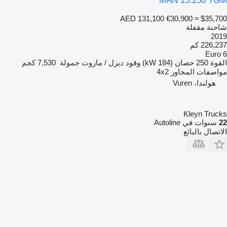
MAN 15.250 TGM
AED 131,100
€30,900
≈ $35,700
شاحنة مقفلة
2019
226,237 كم
Euro 6
القوة
250 حصان (184 kW)
وقود
ديزل / مازوت
حمولة
7,530 كجم
مواصفات المحاور
4x2
هولندا، Vuren
Kleyn Trucks
22
سنوات في Autoline
الاتصال بالبائع