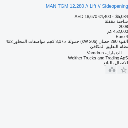
MAN TGM 12.280 // Lift // Sideopening
AED 18,670
€4,400
≈ $5,084
شاحنة مقفلة
2008
452,000 كم
Euro 4
القوة
280 حصان (206 kW)
حمولة
3,975 كجم
مواصفات المحاور
4x2
نظام التعليق
المكافئ
الدنمارك، Vamdrup
Wolther Trucks and Trading ApS
الاتصال بالبائع