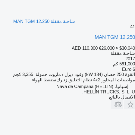
شاحنة مقفلة MAN TGM 12.250
41
MAN TGM 12.250
AED 110,300
€26,000
≈ $30,040
شاحنة مقفلة
2017
591,000 كم
Euro 6
القوة
250 حصان (184 kW)
وقود
ديزل / مازوت
حمولة
3,355 كجم
مواصفات المحاور
4x2
نظام التعليق
زنبرك/بضغط الهواء
إسبانيا، Nava de Campana (HELLIN)
HELLÍN TRUCKS, S. L. U.
الاتصال بالبائع