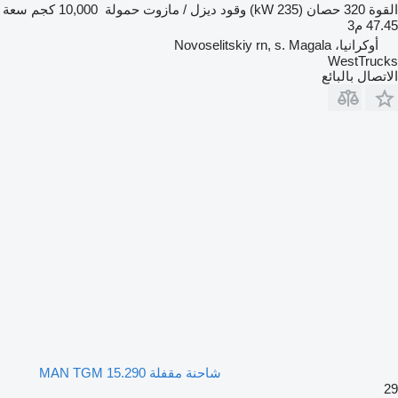
القوة
320 حصان (235 kW)
وقود
ديزل / مازوت
حمولة
10,000 كجم
سعة
47.45 م3
أوكرانيا، Novoselitskiy rn, s. Magala
WestTrucks
الاتصال بالبائع
شاحنة مقفلة MAN TGM 15.290
29