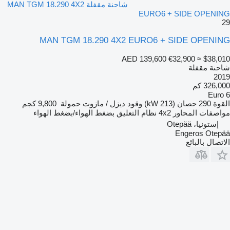
شاحنة مقفلة MAN TGM 18.290 4X2
EURO6 + SIDE OPENING
29
MAN TGM 18.290 4X2 EURO6 + SIDE OPENING
AED 139,600
€32,900
≈ $38,010
شاحنة مقفلة
2019
326,000 كم
Euro 6
القوة
290 حصان (213 kW)
وقود
ديزل / مازوت
حمولة
9,800 كجم
مواصفات المحاور
4x2
نظام التعليق
بضغط الهواء/بضغط الهواء
إستونيا، Otepää
Engeros Otepää
الاتصال بالبائع