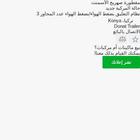
مقطورة صهريج الأسمنت
حالة المركبة
جديد
نظام التعليق
بضغط الهواء/بضغط الهواء
عدد المحاور
3
تركيا، Konya
Donat Trailer
الاتصال بالبائع
بيع ماكينات أم مركبات؟
يمكنك القيام بذلك معنا!
نشر إعلانك