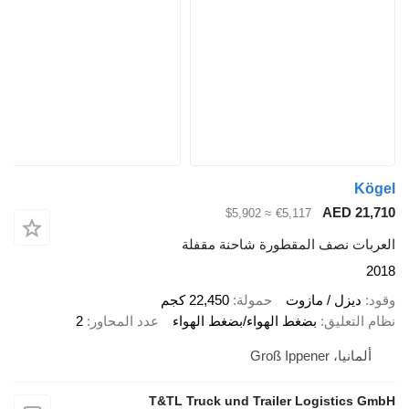
Kögel
AED 21,710
≈ $5,902
€5,117
العربات نصف المقطورة شاحنة مقفلة
2018
وقود
ديزل / مازوت
حمولة
22,450 كجم
نظام التعليق
بضغط الهواء/بضغط الهواء
عدد المحاور
2
ألمانيا، Groß Ippener
T&TL Truck und Trailer Logistics GmbH