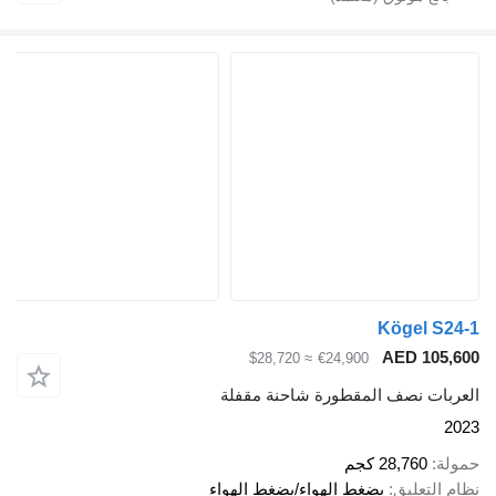
Kögel S24-1
AED 105,600
≈ $28,720
€24,900
العربات نصف المقطورة شاحنة مقفلة
2023
حمولة
28,760 كجم
نظام التعليق
بضغط الهواء/بضغط الهواء