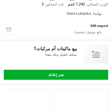
الوزن الصافي
7,240 كجم
عدد المحاور
3
بولندا، Stara Łubianka
KM-import
بيع ماكينات أم مركبات؟
يمكنك القيام بذلك معنا!
نشر إعلانك