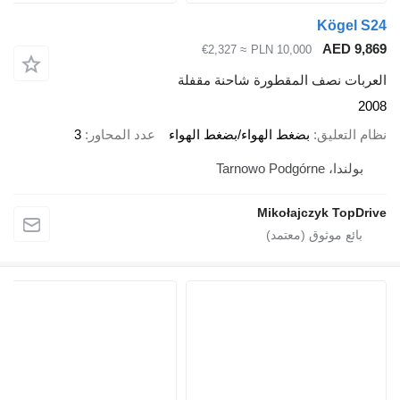
Kögel S24
AED 9,869
≈ €2,327
PLN 10,000
العربات نصف المقطورة شاحنة مقفلة
2008
نظام التعليق
بضغط الهواء/بضغط الهواء
عدد المحاور
3
بولندا، Tarnowo Podgórne
Mikołajczyk TopDrive