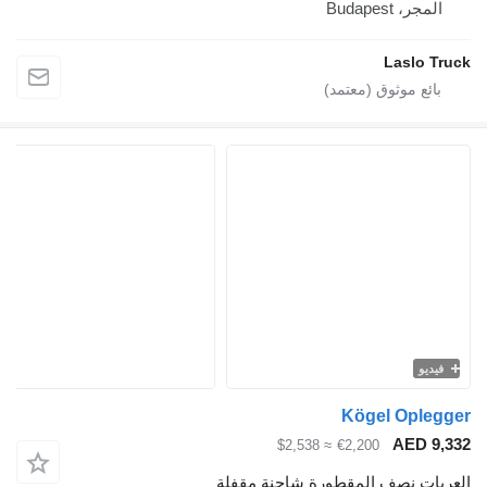
المجر، Budapest
Laslo Truck
فيديو
Kögel Oplegger
AED 9,332
≈ $2,538
€2,200
العربات نصف المقطورة شاحنة مقفلة