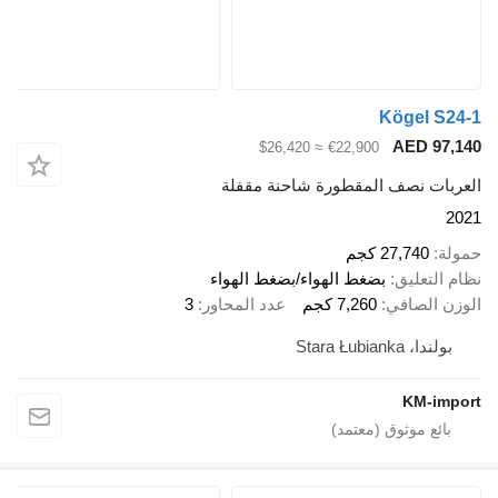
Kögel S24-1
AED 97,140
≈ $26,420
€22,900
العربات نصف المقطورة شاحنة مقفلة
2021
حمولة
27,740 كجم
نظام التعليق
بضغط الهواء/بضغط الهواء
الوزن الصافي
7,260 كجم
عدد المحاور
3
بولندا، Stara Łubianka
KM-import