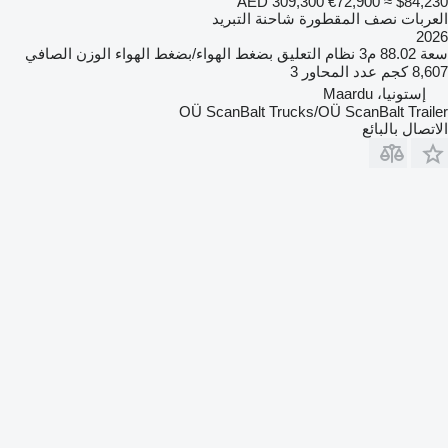
AED 309,300
€72,900
≈ $84,230
العربات نصف المقطورة شاحنة التبريد
2026
سعة
88.02 م3
نظام التعليق
بضغط الهواء/بضغط الهواء
الوزن الصافي
8,607 كجم
عدد المحاور
3
إستونيا، Maardu
OÜ ScanBalt Trucks/OÜ ScanBalt Trailer
الاتصال بالبائع