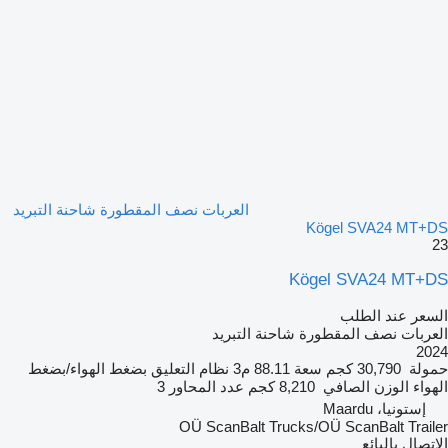
العربات نصف المقطورة شاحنة التبريد
Kögel SVA24 MT+DS
23
Kögel SVA24 MT+DS
السعر عند الطلب
العربات نصف المقطورة شاحنة التبريد
2024
حمولة
30,790 كجم
سعة
88.11 م3
نظام التعليق
بضغط الهواء/بضغط
الهواء
الوزن الصافي
8,210 كجم
عدد المحاور
3
إستونيا، Maardu
OÜ ScanBalt Trucks/OÜ ScanBalt Trailer
الاتصال بالبائع