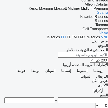
Tourismo
Travego
Atleon
Cabstar
Kerax
Magnum
Mascott
Midliner
Midlum
Premium
Scania
K-series
R-series
S-series
Tacoma
Golf
Transporter
Volvo
B-series
FH
FL
FM
FMX
N-series
VNL
عرض الكل
الموقع
البحث في نطاق بنصف قُطر
الإمارات العربية المتحدة
أوروبا
رومانيا
إستونيا
إسبانيا
اليونان
بولندا
هولندا
البرتغال
ليتوانيا
عرض الكل
الأخرى
أوكرانيا
السعر
–