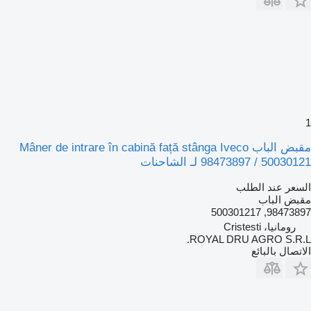
1
مقبض الباب Mâner de intrare în cabină față stânga Iveco
98473897 / 50030121 لـ الشاحنات
السعر عند الطلب
مقبض الباب
98473897, 500301217
رومانيا، Cristesti
ROYAL DRU AGRO S.R.L.
الاتصال بالبائع