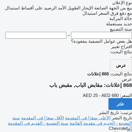
نوع الإعلان
بيع
من الجهة الصانعة
الإيجار الطويل الأمد
الرصيد
على أقساط
استبدال
مع دفع فرق السعر
استبدال
حالة المركبة
جديد
مستعملة
سنة التصنيع
–
هل بعض عوامل التصفية مفقودة؟
اقتراح تغيير
نتائج البحث:
-
عرض
نتائج البحث:
868 إعلانات
عرض
868 إعلانات:
مقابض الباب, مقبض باب
السعر:
AED 25 - AED 680
فلتر
ترتيب
:
تاريخ النشر
تاريخ النشر
الأعلى سعرًا في المقدمة
الأقل سعرًا في المقدمة
سنة
التصنيع - الجديد في مقدمة القائمة
سنة التصنيع - القديم في المقدمة