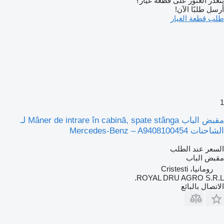
يتعذر العثور على قطعة غيار؟
أرسل طلبًا الآن!
طلب قطعة الغيار
1
مقبض الباب Mâner de intrare în cabină, spate stânga لـ
الشاحنات Mercedes-Benz – A9408100454
السعر عند الطلب
مقبض الباب
رومانيا، Cristesti
ROYAL DRU AGRO S.R.L.
الاتصال بالبائع