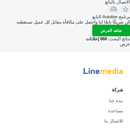
الاتصال بالبائع
برنامج Autoline التابع
كن شريكًا تابعًا لنا واحصل على مكافأة مقابل كل عميل تستقطبه
شاهد العرض
نتائج البحث:
868 إعلانات
عرض
شركة
نبذة عنا
مساعدة
للاتصال بنا