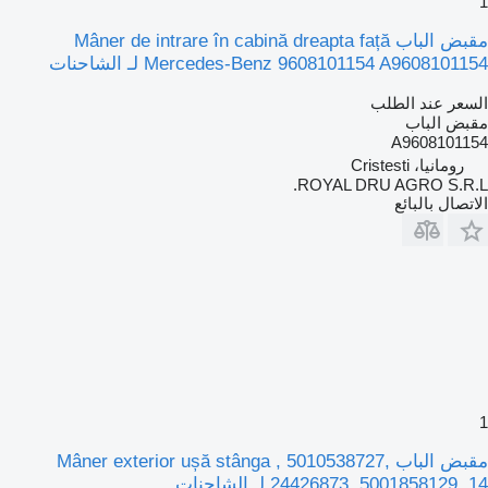
1
مقبض الباب Mâner de intrare în cabină dreapta față
Mercedes-Benz 9608101154 A9608101154 لـ الشاحنات
السعر عند الطلب
مقبض الباب
A9608101154
رومانيا، Cristesti
ROYAL DRU AGRO S.R.L.
الاتصال بالبائع
1
مقبض الباب Mâner exterior ușă stânga , 5010538727,
24426873, 5001858129, 14 لـ الشاحنات