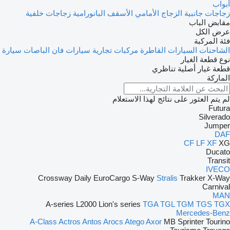
أبواب
زجاجات جانبية
الزجاج الأمامي
الأسقف البانورامية
زجاجات خلفية
مقابض الباب
عرض الكل
فئة المركبة
الشاحنات
السيارات القاطرة
مركبات تجارية
سيارات فان
الباصات
سيارة
نوع قطعة الغيار
قطعة غيار أصلية
تناظري
الماركة
لم يتم العثور على نتائج لهذا الاستعلام
Futura
Silverado
Jumper
DAF
CF
LF
XF
XG
Ducato
Transit
IVECO
Crossway
Daily
EuroCargo
S-Way
Stralis
Trakker
X-Way
Carnival
MAN
A-series
L2000
Lion's series
TGA
TGL
TGM
TGS
TGX
Mercedes-Benz
A-Class
Actros
Antos
Arocs
Atego
Axor
MB
Sprinter
Tourino