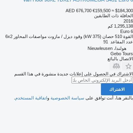
AED 676,700
€159,500
≈ $184,300
الحافلة ذات الطابقين
2016
1,295,138 كم
Euro 6
القوة
510 حصان (375 kW)
وقود
ديزل / مازوت
مواصفات المحاور
6x2
عدد المقاعد
91
هولندا، Nieuwleusen
Gebo Tours
الاتصال بالبائع
الاشتراك في الحصول على إعلانات جديدة منشورة في هذا القسم
الاشتراك
بالنقر هنا، أنت توافق على
سياسة الخصوصية
و
اتفاقية المستخدم
.