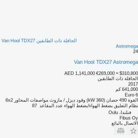
الحافلة ذات الطابقين Van Hool TDX27
Astromega
24
Van Hool TDX27 Astromega
AED 1,141,000
€269,000
≈ $310,800
الحافلة ذات الطابقين
2017
641,000 كم
Euro 6
القوة
490 حصان (360 kW)
وقود
ديزل / مازوت
مواصفات المحاور
6x2
نظام التعليق
بضغط الهواء/بضغط الهواء
عدد المقاعد
87
فنلندا، Oulu
Fibus Oy
الاتصال بالبائع