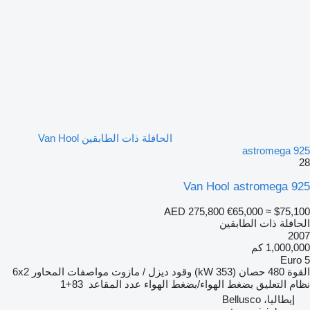
الحافلة ذات الطابقين Van Hool
astromega 925
28
Van Hool astromega 925
AED 275,800
€65,000
≈ $75,100
الحافلة ذات الطابقين
2007
1,000,000 كم
Euro 5
القوة
480 حصان (353 kW)
وقود
ديزل / مازوت
مواصفات المحاور
6x2
نظام التعليق
بضغط الهواء/بضغط الهواء
عدد المقاعد
83+1
إيطاليا، Bellusco