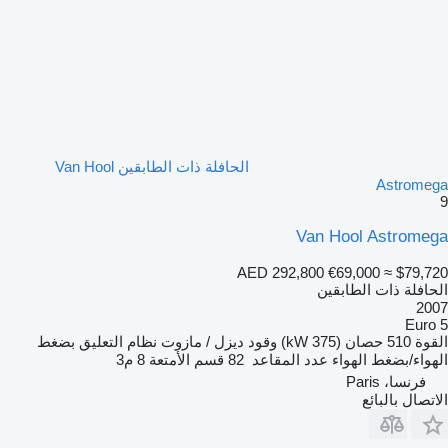
الحافلة ذات الطابقين Van Hool
Astromega
9
Van Hool Astromega
AED 292,800
€69,000
≈ $79,720
الحافلة ذات الطابقين
2007
Euro 5
القوة
510 حصان (375 kW)
وقود
ديزل / مازوت
نظام التعليق
بضغط
الهواء/بضغط الهواء
عدد المقاعد
82
قسم الأمتعة
8 م3
فرنسا، Paris
الاتصال بالبائع