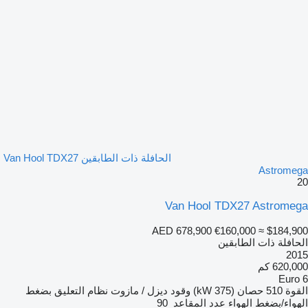
الحافلة ذات الطابقين Van Hool TDX27
Astromega
20
Van Hool TDX27 Astromega
AED 678,900
€160,000
≈ $184,900
الحافلة ذات الطابقين
2015
620,000 كم
Euro 6
القوة
510 حصان (375 kW)
وقود
ديزل / مازوت
نظام التعليق
بضغط
الهواء/بضغط الهواء
عدد المقاعد
90