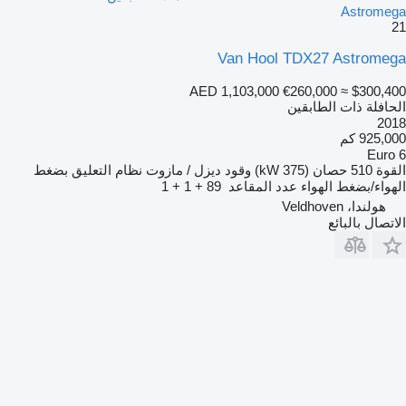
Astromega
21
Van Hool TDX27 Astromega
AED 1,103,000
€260,000
≈ $300,400
الحافلة ذات الطابقين
2018
925,000 كم
Euro 6
القوة
510 حصان (375 kW)
وقود
ديزل / مازوت
نظام التعليق
بضغط
الهواء/بضغط الهواء
عدد المقاعد
89 + 1 + 1
هولندا، Veldhoven
الاتصال بالبائع