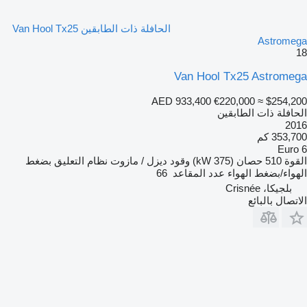
الحافلة ذات الطابقين Van Hool Tx25
Astromega
18
Van Hool Tx25 Astromega
AED 933,400
€220,000
≈ $254,200
الحافلة ذات الطابقين
2016
353,700 كم
Euro 6
القوة
510 حصان (375 kW)
وقود
ديزل / مازوت
نظام التعليق
بضغط
الهواء/بضغط الهواء
عدد المقاعد
66
بلجيكا، Crisnée
الاتصال بالبائع