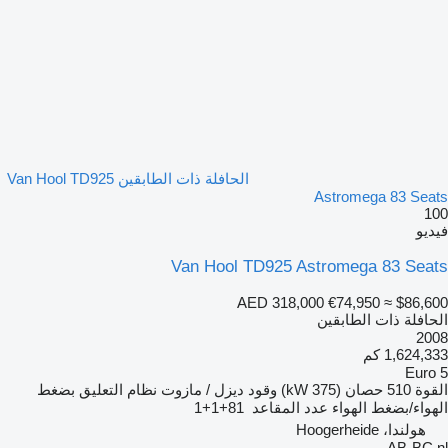
الحافلة ذات الطابقين Van Hool TD925
Astromega 83 Seats
100
فيديو
Van Hool TD925 Astromega 83 Seats
AED 318,000
€74,950
≈ $86,600
الحافلة ذات الطابقين
2008
1,624,333 كم
Euro 5
القوة
510 حصان (375 kW)
وقود
ديزل / مازوت
نظام التعليق
بضغط
الهواء/بضغط الهواء
عدد المقاعد
81+1+1
هولندا، Hoogerheide
AB-BC.nl