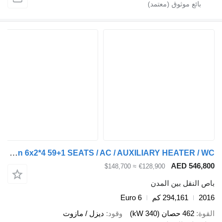
Van Hool TX 17 Aston 6x2*4 59+1 SEATS / AC / AUXILIARY HEATER / WC
AED 546,800
≈ $148,700
€128,900
باص النقل بين المدن
2016
294,161 كم
Euro 6
القوة
462 حصان (340 kW)
وقود
ديزل / مازوت