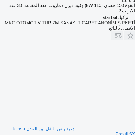
Euro 6
القوة
150 حصان (110 kW)
وقود
ديزل / مازوت
عدد المقاعد
30
عدد
الأبواب
2
تركيا، İstanbul
MKC OTOMOTİV TURİZM SANAYİ TİCARET ANONİM ŞİRKETİ
الاتصال بالبائع
جديد باص النقل بين المدن Temsa
Prestij SX