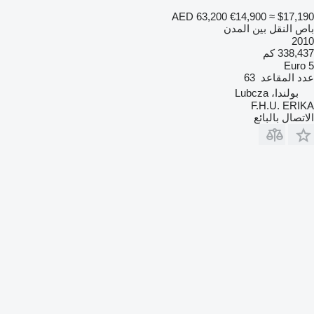
AED 63,200
€14,900
≈ $17,190
باص النقل بين المدن
2010
338,437 كم
Euro 5
عدد المقاعد
63
بولندا، Lubcza
F.H.U. ERIKA
الاتصال بالبائع