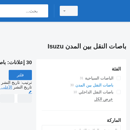
باصات النقل بين المدن Isuzu
30 إعلانات:
باصا
الفئة
فلتر
الباصات السياحية
ترتيب
:
تاريخ النشر
باصات النقل بين المدن
تاريخ النشر
الأعلى 
⬈
باصات النقل الداخلي
عرض الكل
الماركة