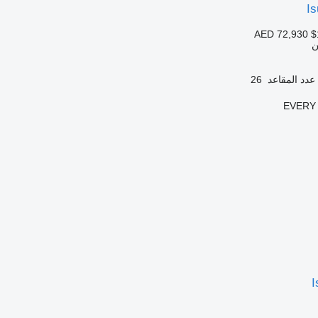
I
AED 72,930
$
ن
عدد المقاعد
26
EVERY 
I