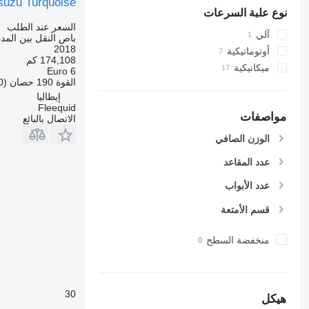
suzu Turquoise
نوع علبة السرعات
السعر عند الطلب
آلي
باص النقل بين المد
2018
أوتوماتيكية
174,108 كم
ميكانيكية
Euro 6
القوة
190 حصان (140 kW)
إيطاليا
Fleequid
مواصفات
الاتصال بالبائع
الوزن الصافي
عدد المقاعد
عدد الأبواب
قسم الأمتعة
منخفضة السطح
30
هيكل