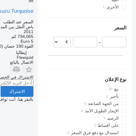
Travego
98
الأخرى
اليابان
التشيك
Vario
suzu Turquoise
إيطاليا
أوكرانيا
أوزبكستان
تركيا
ألمانيا
السعر عند الطلب
باص النقل بين المد
السعر
بولندا
2011
المجر
794,065 كم
Euro 5
–
بلجيكا
القوة
190 حصان (140 kW)
إستونيا
إيطاليا
Fleequid
عرض الكل
الاتصال بالبائع
الاشتراك في الحصو
نوع الإعلان
بيع
الاشتراك
تأجير
بالنقر هنا، أنت توا
من الجهة الصانعة
الإيجار الطويل الأمد
الرصيد
على أقساط
استبدال مع دفع فرق السعر