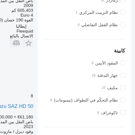
باص النقل بين المد
2009
605,403 كم
نظام التزييت المركزي
Euro 4
القوة
190 حصان (140 kW)
نظام القفل التفاضلي
إيطاليا
Fleequid
الاتصال بالبائع
كابينة
المقود الأيمن
جهاز التدفئة
مكيف
8
نظام التحكّم في التطواف (تيمبومات)
uzu SAZ HD 50
تاكوغراف
00,000
≈ €61,180
باص النقل بين المد
2023
وقود
ديزل / مازوت