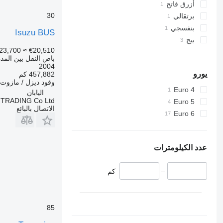
أزرق فاتح
30
برتقالي
بنفسجي
Isuzu BUS
بيج
23,700
≈ €20,510
باص النقل بين المد
2004
يورو
457,882 كم
وقود
ديزل / مازوت
Euro 4
اليابان
TRADING Co Ltd
Euro 5
الاتصال بالبائع
Euro 6
عدد الكيلومترات
–
كم
85