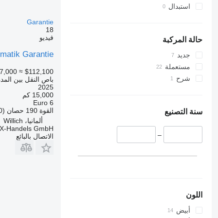
استبدال
Garantie
18
فيديو
حالة المركبة
atik Garantie
جديد
مستعملة
7,000
≈ $112,100
شرح
باص النقل بين المد
2025
15,000 كم
Euro 6
القوة
190 حصان (140 kW)
سنة التصنيع
ألمانيا، Willich
X-Handels GmbH
–
الاتصال بالبائع
اللون
أبيض