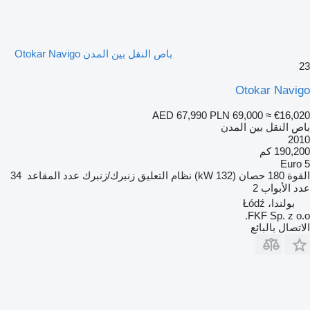
باص النقل بين المدن Otokar Navigo
23
Otokar Navigo
AED 67,990
PLN 69,000
≈ €16,020
باص النقل بين المدن
2010
190,200 كم
Euro 5
القوة
180 حصان (132 kW)
نظام التعليق
زنبرك/زنبرك
عدد المقاعد
34
عدد الأبواب
2
بولندا، Łódź
FKF Sp. z o.o.
الاتصال بالبائع