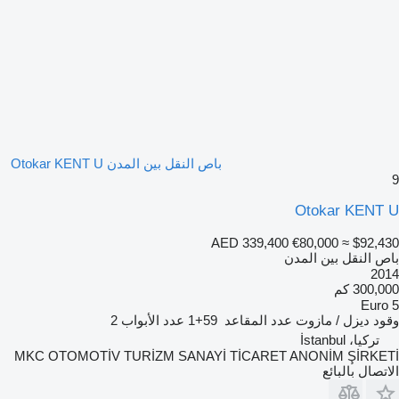
باص النقل بين المدن Otokar KENT U
9
Otokar KENT U
AED 339,400
€80,000
≈ $92,430
باص النقل بين المدن
2014
300,000 كم
Euro 5
وقود
ديزل / مازوت
عدد المقاعد
59+1
عدد الأبواب
2
تركيا، İstanbul
MKC OTOMOTİV TURİZM SANAYİ TİCARET ANONİM ŞİRKETİ
الاتصال بالبائع