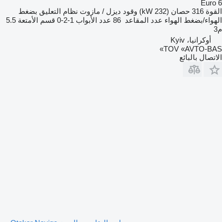
Euro 6
القوة
316 حصان (232 kW)
وقود
ديزل / مازوت
نظام التعليق
بضغط
الهواء/بضغط الهواء
عدد المقاعد
86
عدد الأبواب
1-2-0
قسم الأمتعة
5.5
م3
أوكرانيا، Kyiv
TOV «AVTO-BAS»
الاتصال بالبائع