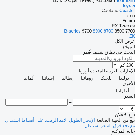
LD
MD
Opalin
Prestij
RD
Safari
Tourmalin
Toyota
Caetano
Coaster
Lexio
Futura
EX
T-series
B-series
9700
8900
8700
8500
7700
ZK
عرض الكل
الموقع
البحث في نطاق بنصف قُطر
الإمارات العربية المتحدة
أوروبا
بولندا
بلجيكا
رومانيا
إيطاليا
إسبانيا
ألمانيا
الأخرى
أوكرانيا
السعر
–
نوع الإعلان
بيع
من الجهة الصانعة
الإيجار الطويل الأمد
الرصيد
على أقساط
استبدال
مع دفع فرق السعر
استبدال
حالة المركبة