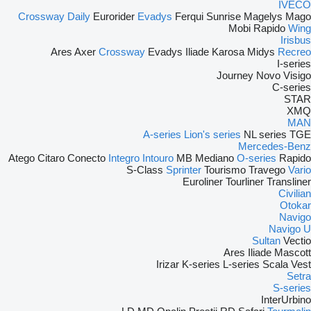
IVECO
Crossway
Daily
Eurorider
Evadys
Ferqui Sunrise
Magelys
Mago
Mobi
Rapido
Wing
Irisbus
Ares
Axer
Crossway
Evadys
Iliade
Karosa
Midys
Recreo
I-series
Journey
Novo
Visigo
C-series
STAR
XMQ
MAN
A-series
Lion's series
NL series
TGE
Mercedes-Benz
Atego
Citaro
Conecto
Integro
Intouro
MB
Mediano
O-series
Rapido
S-Class
Sprinter
Tourismo
Travego
Vario
Euroliner
Tourliner
Transliner
Civilian
Otokar
Navigo
Navigo U
Sultan
Vectio
Ares
Iliade
Mascott
Irizar
K-series
L-series
Scala
Vest
Setra
S-series
InterUrbino