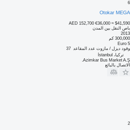
6
Otokar MEGA
AED 152,700
€36,000
≈ $41,590
باص النقل بين المدن
2013
300,000 كم
Euro 5
وقود
ديزل / مازوت
عدد المقاعد
37
تركيا، İstanbul
Azimkar Bus Market A.Ş.
الاتصال بالبائع
2