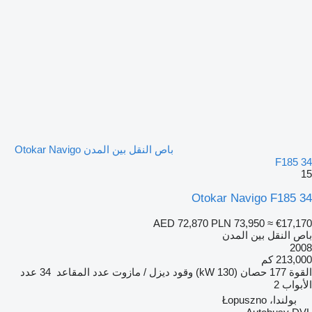
باص النقل بين المدن Otokar Navigo
F185 34
15
Otokar Navigo F185 34
AED 72,870
PLN 73,950
≈ €17,170
باص النقل بين المدن
2008
213,000 كم
القوة
177 حصان (130 kW)
وقود
ديزل / مازوت
عدد المقاعد
34
عدد
الأبواب
2
بولندا، Łopuszno