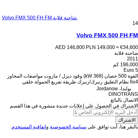
شاحنة قلابة Volvo FMX 500 FH FM
14
Volvo FMX 500 FH FM
AED 146,800
PLN 149,000
≈ €34,600
شاحنة قلابة
2011
196,000 كم
Euro 5
القوة
500 حصان (368 kW)
وقود
ديزل / مازوت
مواصفات المحاور
6x4
نظام التعليق
زنبرك/زنبرك
طريقة تفريغ الحمولة
خلفي
بولندا، Jordanow
DINOTRANS
الاتصال بالبائع
الاشتراك في الحصول على إعلانات جديدة منشورة في هذا القسم
الاشتراك
بالنقر هنا، أنت توافق على
سياسة الخصوصية
و
اتفاقية المستخدم
.