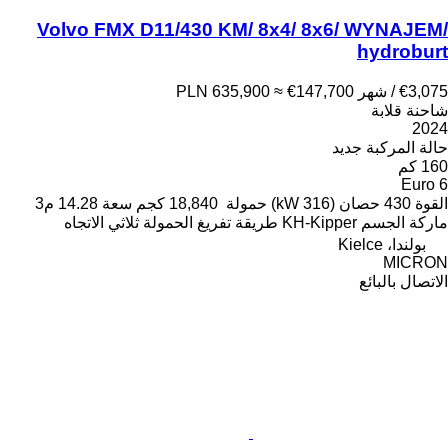
Volvo FMX D11/430 KM/ 8x4/ 8x6/ WYNAJEM/
hydroburt
€3,075 / شهر
≈ €147,700
PLN 635,900
شاحنة قلابة
2024
حالة المركبة
جديد
160 كم
Euro 6
القوة
430 حصان (316 kW)
حمولة
18,840 كجم
سعة
14.28 م3
ماركة الجسم
KH-Kipper
طريقة تفريغ الحمولة
ثلاثي الاتجاه
بولندا، Kielce
MICRON
الاتصال بالبائع