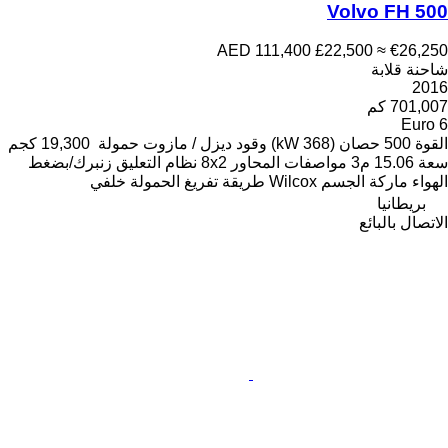
Volvo FH 500
AED 111,400
£22,500
≈ €26,250
شاحنة قلابة
2016
701,007 كم
Euro 6
القوة
500 حصان (368 kW)
وقود
ديزل / مازوت
حمولة
19,300 كجم
سعة
15.06 م3
مواصفات المحاور
8x2
نظام التعليق
زنبرك/بضغط
الهواء
ماركة الجسم
Wilcox
طريقة تفريغ الحمولة
خلفي
بريطانيا
الاتصال بالبائع