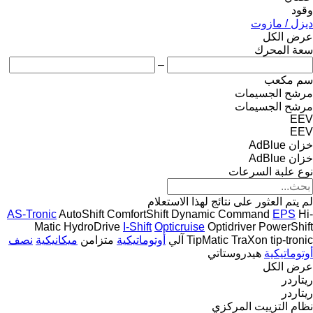
وقود
ديزل / مازوت
عرض الكل
سعة المحرك
–
سم مكعب
مرشح الجسيمات
مرشح الجسيمات
EEV
EEV
خزان AdBlue
خزان AdBlue
نوع علبة السرعات
لم يتم العثور على نتائج لهذا الاستعلام
AS-Tronic
AutoShift
ComfortShift
Dynamic Command
EPS
Hi-
Matic
HydroDrive
I-Shift
Opticruise
Optidriver
PowerShift
tip-tronic
TraXon
TipMatic
آلي
أوتوماتيكية
متزامن
ميكانيكية
نصف
أوتوماتيكية
هيدروستاتي
عرض الكل
ريتاردر
ريتاردر
نظام التزييت المركزي