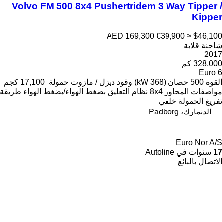
Volvo FM 500 8x4 Pushertridem 3 Way Tipper /
Kipper
AED 169,300
€39,900
≈ $46,100
شاحنة قلابة
2017
328,000 كم
Euro 6
القوة
500 حصان (368 kW)
وقود
ديزل / مازوت
حمولة
17,100 كجم
مواصفات المحاور
8x4
نظام التعليق
بضغط الهواء/بضغط الهواء
طريقة
تفريغ الحمولة
خلفي
الدنمارك، Padborg
Euro Nor A/S
17
سنوات في Autoline
الاتصال بالبائع