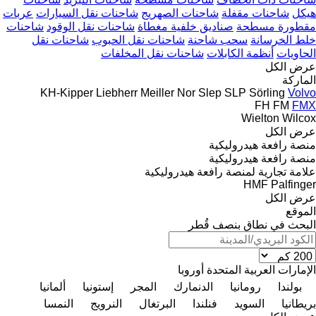
هيكل
شاحنات مقفلة
شاحنات الصهريج
شاحنات نقل السيارات
عربات
مقطورة مسطحة
صناديق خلفية مغطاة
شاحنات نقل الوقود
شاحنات
خلط الخرسانة
سحب شاحنة
شاحنات نقل الحبوب
شاحنات نقل
الحاويات
أنظمة الكابلات
شاحنات نقل المخلفات
عرض الكل
الماركة
KH-Kipper
Liebherr
Meiller
Nor Slep
SLP
Sörling
Volvo
FH
FM
FMX
Wielton
Wilcox
عرض الكل
منصة رافعة هيدروليكية
منصة رافعة هيدروليكية
علامة تجارية لمنصة رافعة هيدروليكية
HMF
Palfinger
عرض الكل
الموقع
البحث في نطاق بنصف قُطر
الإمارات العربية المتحدة
أوروبا
بولندا
رومانيا
الدنمارك
المجر
إستونيا
ألمانيا
بريطانيا
السويد
فنلندا
البرتغال
النرويج
النمسا