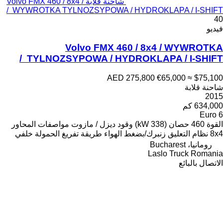
شاحنة قلابة Volvo FMX 460 / 8x4 /
WYWROTKA TYLNOZSYPOWA / HYDROKLAPA / I-SHIFT /
40
فيديو
Volvo FMX 460 / 8x4 / WYWROTKA
TYLNOZSYPOWA / HYDROKLAPA / I-SHIFT /
AED 275,800
€65,000
≈ $75,100
شاحنة قلابة
2015
634,000 كم
Euro 6
القوة
460 حصان (338 kW)
وقود
ديزل / مازوت
مواصفات المحاور
8x4
نظام التعليق
زنبرك/بضغط الهواء
طريقة تفريغ الحمولة
خلفي
رومانيا، Bucharest
Laslo Truck Romania
الاتصال بالبائع