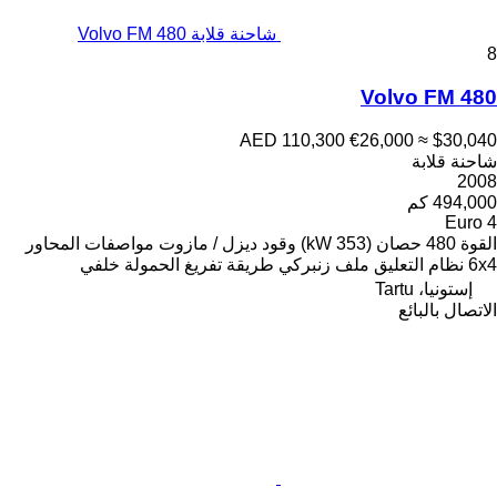
شاحنة قلابة Volvo FM 480
8
Volvo FM 480
AED 110,300
€26,000
≈ $30,040
شاحنة قلابة
2008
494,000 كم
Euro 4
القوة
480 حصان (353 kW)
وقود
ديزل / مازوت
مواصفات المحاور
6x4
نظام التعليق
ملف زنبركي
طريقة تفريغ الحمولة
خلفي
إستونيا، Tartu
الاتصال بالبائع