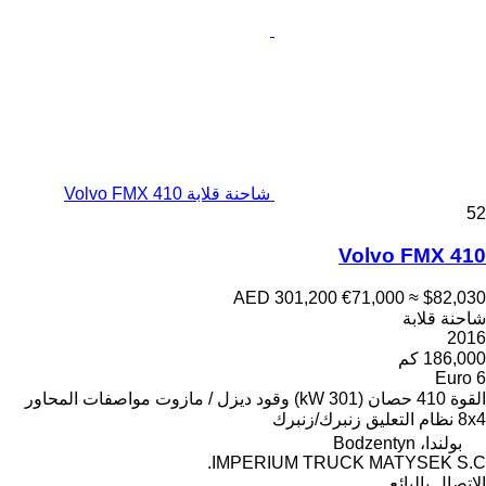
شاحنة قلابة Volvo FMX 410
52
Volvo FMX 410
AED 301,200
€71,000
≈ $82,030
شاحنة قلابة
2016
186,000 كم
Euro 6
القوة
410 حصان (301 kW)
وقود
ديزل / مازوت
مواصفات المحاور
8x4
نظام التعليق
زنبرك/زنبرك
بولندا، Bodzentyn
IMPERIUM TRUCK MATYSEK S.C.
الاتصال بالبائع