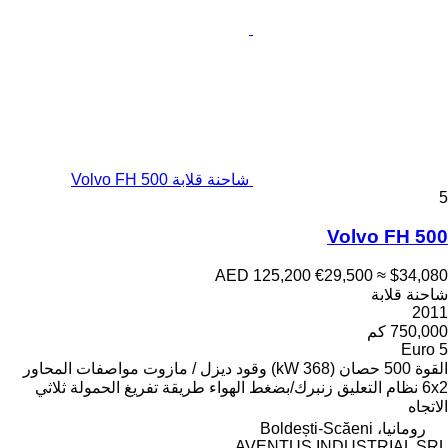
شاحنة قلابة Volvo FH 500
5
Volvo FH 500
AED 125,200
€29,500
≈ $34,080
شاحنة قلابة
2011
750,000 كم
Euro 5
القوة
500 حصان (368 kW)
وقود
ديزل / مازوت
مواصفات المحاور
6x2
نظام التعليق
زنبرك/بضغط الهواء
طريقة تفريغ الحمولة
ثلاثي
الاتجاه
رومانيا، Boldești-Scăeni
AVENTUS INDUSTRIAL SRL