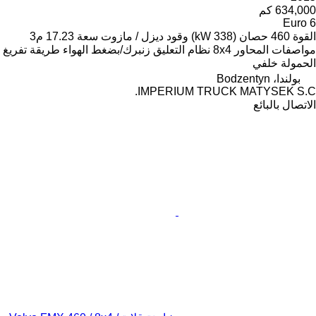
634,000 كم
Euro 6
القوة
460 حصان (338 kW)
وقود
ديزل / مازوت
سعة
17.23 م3
مواصفات المحاور
8x4
نظام التعليق
زنبرك/بضغط الهواء
طريقة تفريغ
الحمولة
خلفي
بولندا، Bodzentyn
IMPERIUM TRUCK MATYSEK S.C.
الاتصال بالبائع