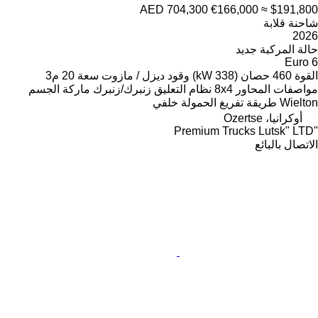
AED 704,300
€166,000
≈ $191,800
شاحنة قلابة
2026
حالة المركبة
جديد
Euro 6
القوة
460 حصان (338 kW)
وقود
ديزل / مازوت
سعة
20 م3
مواصفات المحاور
8x4
نظام التعليق
زنبرك/زنبرك
ماركة الجسم
Wielton
طريقة تفريغ الحمولة
خلفي
أوكرانيا، Ozertse
"Premium Trucks Lutsk" LTD
الاتصال بالبائع