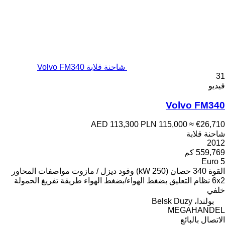
شاحنة قلابة Volvo FM340
31
فيديو
Volvo FM340
AED 113,300
PLN 115,000
≈ €26,710
شاحنة قلابة
2012
559,769 كم
Euro 5
القوة
340 حصان (250 kW)
وقود
ديزل / مازوت
مواصفات المحاور
6x2
نظام التعليق
بضغط الهواء/بضغط الهواء
طريقة تفريغ الحمولة
خلفي
بولندا، Belsk Duzy
MEGAHANDEL
الاتصال بالبائع