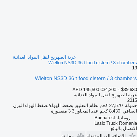
عربة الصهريج لنقل المواد الغذائية
Wielton NS3D 36 t food cistern / 3 chambers
13
Wielton NS3D 36 t food cistern / 3 chambers
AED 145,500
€34,300
≈ $39,630
عربة الصهريج لنقل المواد الغذائية
2015
حمولة
27,570 كجم
نظام التعليق
بضغط الهواء/بضغط الهواء
الوزن
الصافي
8,430 كجم
عدد المحاور
3
3 مقصورة
رومانيا، Bucharest
Laslo Truck Romania
الاتصال بالبائع
الإضافة إلى المفضلة
مقارنة