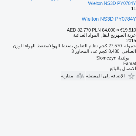
Wielton NS3D PY0784Y
11
Wielton NS3D PY0784Y
AED 82,770
PLN 84,000
≈ €19,510
عربة الصهريج لنقل المواد الغذائية
2015
حمولة
27,570 كجم
نظام التعليق
بضغط الهواء/بضغط الهواء
الوزن
الصافي
8,430 كجم
عدد المحاور
3
بولندا، Słomczyn
Famat
الاتصال بالبائع
الإضافة إلى المفضلة
مقارنة