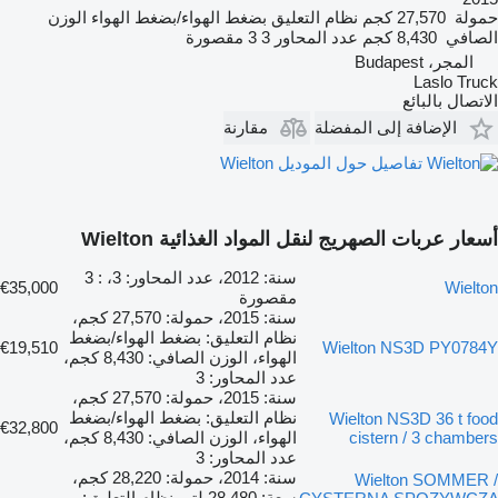
حمولة
27,570 كجم
نظام التعليق
بضغط الهواء/بضغط الهواء
الوزن
الصافي
8,430 كجم
عدد المحاور
3
3 مقصورة
المجر، Budapest
Laslo Truck
الاتصال بالبائع
الإضافة إلى المفضلة
مقارنة
تفاصيل حول الموديل Wielton
أسعار عربات الصهريج لنقل المواد الغذائية Wielton
سنة: 2012، عدد المحاور: 3، : 3
€35,000
Wielton
مقصورة
سنة: 2015، حمولة: 27,570 كجم،
نظام التعليق: بضغط الهواء/بضغط
€19,510
Wielton NS3D PY0784Y
الهواء، الوزن الصافي: 8,430 كجم،
عدد المحاور: 3
سنة: 2015، حمولة: 27,570 كجم،
نظام التعليق: بضغط الهواء/بضغط
Wielton NS3D 36 t food
€32,800
cistern / 3 chambers
الهواء، الوزن الصافي: 8,430 كجم،
عدد المحاور: 3
سنة: 2014، حمولة: 28,220 كجم،
Wielton SOMMER /
سعة: 28,480 لتر، نظام التعليق: