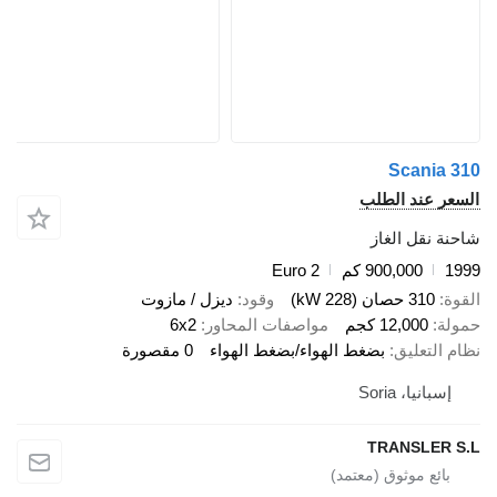
Scania 31
لسعر عند الطلب
احنة نقل الغاز
199
900,000 كم
Euro 2
لقوة
310 حصان (228 kW)
وقود
ديزل / مازوت
مولة
12,000 كجم
مواصفات المحاور
6x2
ظام التعليق
بضغط الهواء/بضغط الهواء
0 مقصورة
إسبانيا، Soria
TRANSLER S.