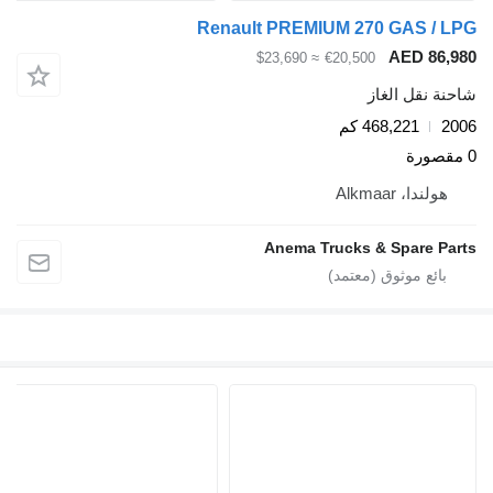
Renault PREMIUM 270 GAS / LP
AED 86,98
≈ $23,690
€20,500
احنة نقل الغاز
200
468,221 كم
صورة
هولندا، Alkmaar
Anema Trucks & Spare Part