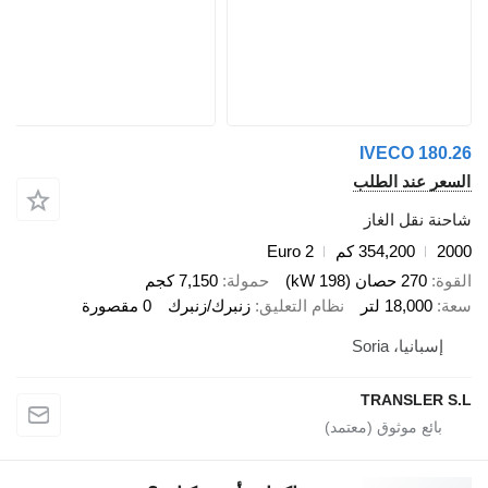
IVECO 180.2
لسعر عند الطلب
احنة نقل الغاز
200
354,200 كم
Euro 2
لقوة
270 حصان (198 kW)
حمولة
7,150 كجم
عة
18,000 لتر
نظام التعليق
زنبرك/زنبرك
0 مقصورة
إسبانيا، Soria
TRANSLER S.