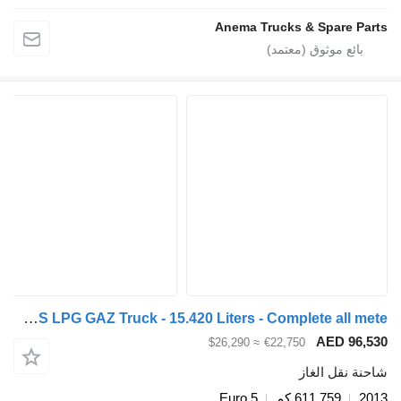
Anema Trucks & Spare Part
MAN TGM 18.250 GAS LPG GAZ Truck - 15.420 Liters - Complete all mete
AED 96,53
≈ $26,290
€22,750
احنة نقل الغاز
201
611,759 كم
Euro 5