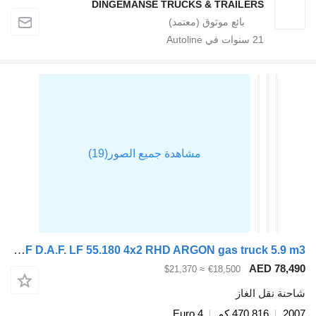
DINGEMANSE TRUCKS & TRAILERS
21
سنوات في Autoline
DAF D.A.F. LF 55.180 4x2 RHD ARGON gas truck 5.9 m3
AED 78,49
≈ $21,370
€18,500
احنة نقل الغاز
200
470,816 كم
Euro 4