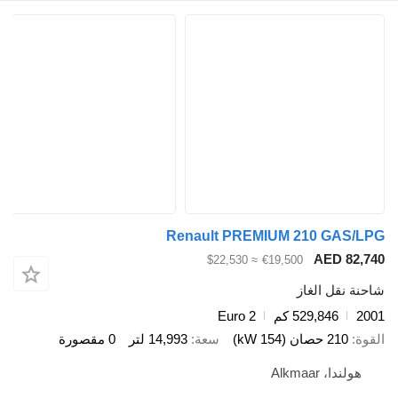
Renault PREMIUM 210 GAS/LP
AED 82,74
≈ $22,530
€19,500
احنة نقل الغاز
200
529,846 كم
Euro 2
لقوة
210 حصان (154 kW)
سعة
14,993 لتر
0 مقصورة
هولندا، Alkmaar