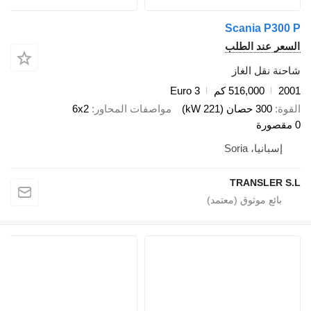
Scania P300 
لسعر عند الطلب
احنة نقل الغاز
200
516,000 كم
Euro 3
لقوة
300 حصان (221 kW)
مواصفات المحاور
6x2
صورة
إسبانيا، Soria
TRANSLER S.