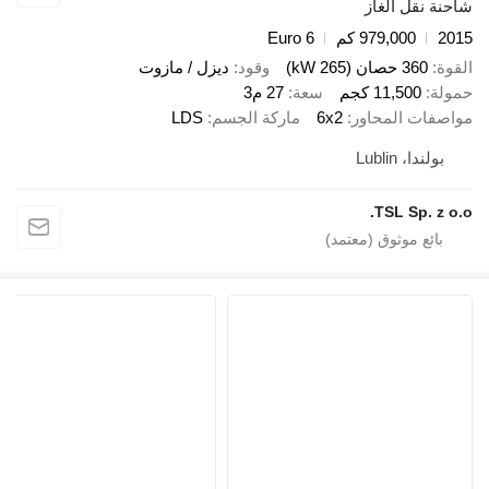
احنة نقل الغاز
201
979,000 كم
Euro 6
لقوة
360 حصان (265 kW)
وقود
ديزل / مازوت
مولة
11,500 كجم
سعة
27 م3
واصفات المحاور
6x2
ماركة الجسم
LDS
بولندا، Lublin
TSL Sp. z o.o