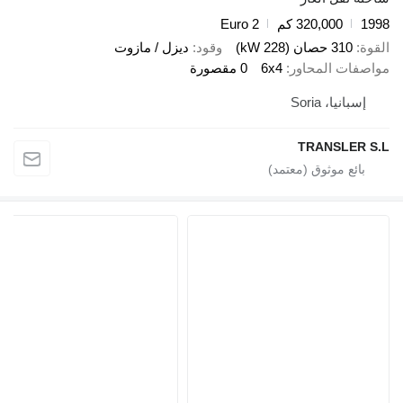
199
320,000 كم
Euro 2
لقوة
310 حصان (228 kW)
وقود
ديزل / مازوت
واصفات المحاور
6x4
0 مقصورة
إسبانيا، Soria
TRANSLER S.