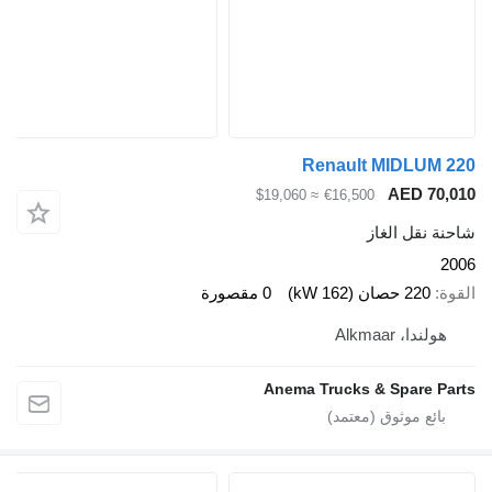
Renault MIDLUM 22
AED 70,01
≈ $19,060
€16,500
احنة نقل الغاز
200
لقوة
220 حصان (162 kW)
0 مقصورة
هولندا، Alkmaar
Anema Trucks & Spare Part