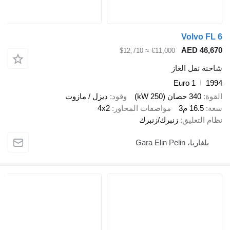
Volvo FL 
AED 46,67
≈ $12,710
€11,000
احنة نقل الغاز
Euro 1
199
لقوة
340 حصان (250 kW)
وقود
ديزل / مازوت
عة
16.5 م3
مواصفات المحاور
4x2
ظام التعليق
زنبرك/زنبرك
بلغاريا، Gara Elin Pelin