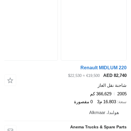
Renault MIDLUM 22
AED 82,74
≈ $22,530
€19,500
احنة نقل الغاز
200
366,629 كم
عة
16.803 م3
0 مقصورة
هولندا، Alkmaar
Anema Trucks & Spare Part