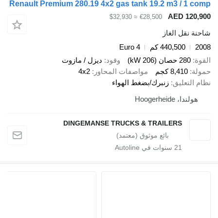
Renault Premium 280.19 4x2 gas tank 19.2 m3 / 1 com
AED 120,90
≈ $32,930
€28,500
احنة نقل الغاز
200
440,500 كم
Euro 4
لقوة
280 حصان (206 kW)
وقود
ديزل / مازوت
مولة
8,410 كجم
مواصفات المحاور
4x2
ظام التعليق
زنبرك/بضغط الهواء
هولندا، Hoogerheide
DINGEMANSE TRUCKS & TRAILERS
21
سنوات في Autoline