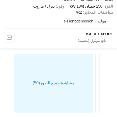
لقوة
250 حصان (184 kW)
وقود
ديزل / مازوت
واصفات المحاور
4x2
هولندا، 's-Hertogenbosch
KALIL EXPOR