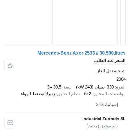
Mercedes-Benz Axor 2533 // 30.500,litre
لسعر عند الطلب
احنة نقل الغاز
200
لقوة
330 حصان (243 kW)
سعة
30.5 م3
واصفات المحاور
6x2
نظام التعليق
زنبرك/بضغط الهواء
إسبانيا، Silla
Industrial Zurtrads S