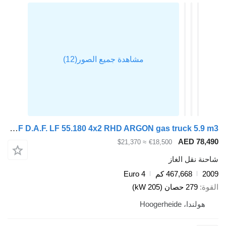
DAF D.A.F. LF 55.180 4x2 RHD ARGON gas truck 5.9 m3
AED 78,49
≈ $21,370
€18,500
احنة نقل الغاز
200
467,668 كم
Euro 4
لقوة
279 حصان (205 kW)
هولندا، Hoogerheide