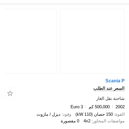
Scania 
لسعر عند الطلب
احنة نقل الغاز
200
500,000 كم
Euro 3
لقوة
150 حصان (110 kW)
وقود
ديزل / مازوت
واصفات المحاور
4x2
0 مقصورة