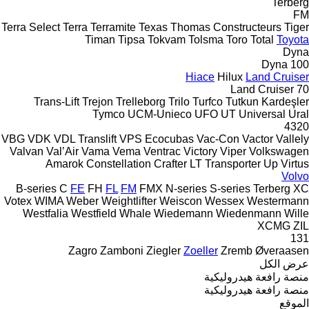
Terberg
FM
Terra Select
Terra
Terramite
Texas
Thomas Constructeurs
Tiger
Timan
Tipsa
Tokvam
Tolsma
Toro
Total
Toyota
Dyna
Dyna 100
Hiace
Hilux
Land Cruiser
Land Cruiser 70
Trans-Lift
Trejon
Trelleborg
Trilo
Turfco
Tutkun Kardeşler
Tymco
UCM-Unieco
UFO
UT
Universal
Ural
4320
VBG
VDK
VDL Translift
VPS Ecocubas
Vac-Con
Vactor
Vallely
Valvan
Val’Air
Vama
Vema
Ventrac
Victory
Viper
Volkswagen
Amarok
Constellation
Crafter
LT
Transporter
Up
Virtus
Volvo
B-series
C
FE
FH
FL
FM
FMX
N-series
S-series
Terberg
XC
Votex
WIMA
Weber
Weightlifter
Weiscon
Wessex
Westermann
Westfalia
Westfield
Whale
Wiedemann
Wiedenmann
Wille
XCMG
ZIL
131
Zagro
Zamboni
Ziegler
Zoeller
Zremb
Øveraasen
عرض الكل
منصة رافعة هيدروليكية
منصة رافعة هيدروليكية
الموقع