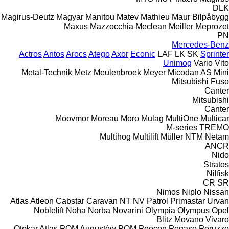
DLK
Magirus-Deutz
Magyar
Manitou
Matev
Mathieu
Maur Bilpåbygg
Maxus
Mazzocchia
Meclean
Meiller
Meprozet
PN
Mercedes-Benz
Actros
Antos
Arocs
Atego
Axor
Econic
LAF
LK
SK
Sprinter
Unimog
Vario
Vito
Metal-Technik
Metz
Meulenbroek
Meyer
Micodan AS
Mini
Mitsubishi Fuso
Canter
Mitsubishi
Canter
Moovmor
Moreau
Moro
Mulag
MultiOne
Multicar
M-series
TREMO
Multihog
Multilift
Müller
NTM
Netam
ANCR
Nido
Stratos
Nilfisk
CR
SR
Nimos
Niplo
Nissan
Atlas
Atleon
Cabstar
Caravan
NT
NV
Patrol
Primastar
Urvan
Noblelift
Noha
Norba
Novarini
Olympia
Olympus
Opel
Blitz
Movano
Vivaro
Otokar Atlas
POM Augustów
POM
Peecon
Pegaso
Peruzzo