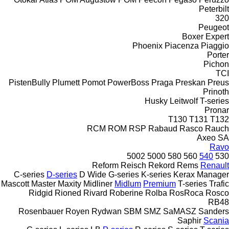
Peterbilt
320
Peugeot
Boxer
Expert
Phoenix
Piacenza
Piaggio
Porter
Pichon
TCI
PistenBully
Plumett
Pomot
PowerBoss
Praga
Preskan
Preus
Prinoth
Husky
Leitwolf
T-series
Pronar
T130
T131
T132
RCM
ROM
RSP
Rabaud
Rasco
Rauch
Axeo
SA
Ravo
5002
5000
580
560
540
530
Reform
Reisch
Rekord
Rems
Renault
C-series
D-series
D Wide
G-series
K-series
Kerax
Manager
Mascott
Master
Maxity
Midliner
Midlum
Premium
T-series
Trafic
Ridgid
Rioned
Rivard
Roberine
Rolba
RosRoca
Rosco
RB48
Rosenbauer
Royen
Rydwan
SBM
SMZ
SaMASZ
Sanders
Saphir
Scania