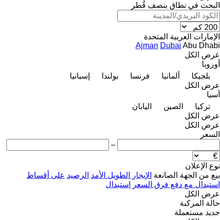
البحث في نطاق بنصف قُطر
الإمارات العربية المتحدة
Ajman
Dubai
Abu Dhabi
عرض الكل
أوروبا
بلجيكا
ألمانيا
فرنسا
بولندا
إسبانيا
عرض الكل
آسيا
تركيا
الصين
اليابان
عرض الكل
عرض الكل
السعر
–
نوع الإعلان
بيع
من الجهة الصانعة
الإيجار الطويل الأمد
الرصيد
على أقساط
استبدال مع دفع فرق السعر
استبدال
عرض الكل
حالة المركبة
جديد
مستعملة