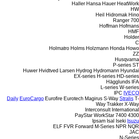
Haller
Hansa
Hauer
HeatWork
HW
Heil
Hidromak
Hino
Ranger
700
Hoffman
Hofmans
HMF
Holder
C
Holmatro
Holms
Holzmann
Honda
Howo
ZZ
Husqvarna
P-series
ST
Huwer
Hvidtved Larsen
Hydrog
Hydromann
Hyundai
EX-series
H-series
HD-series
Hägglunds
IFA
L-series
W-series
IPC
IVECO
Daily
EuroCargo
Eurofire
Eurotech
Magirus
S-Way
Stralis
T-
Way
Trakker
X-Way
Interconsult
International
PayStar
WorkStar
7400
4300
Ipsam
Isal
Iseki
Isuzu
ELF
FVR
Forward
M-Series
NPR
NQR
JAC
N-Series