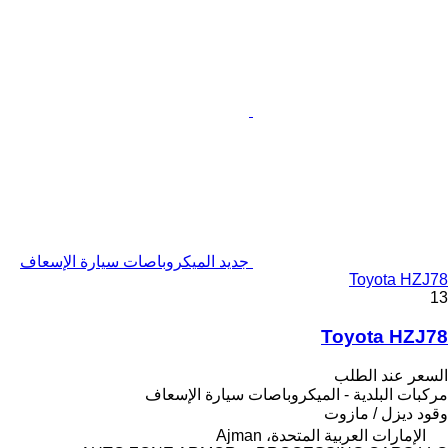
جديد الميكروباصات سيارة الإسعاف
Toyota HZJ78
13
Toyota HZJ78
السعر عند الطلب
مركبات البلدية - الميكروباصات سيارة الإسعاف
وقود
ديزل / مازوت
الإمارات العربية المتحدة، Ajman