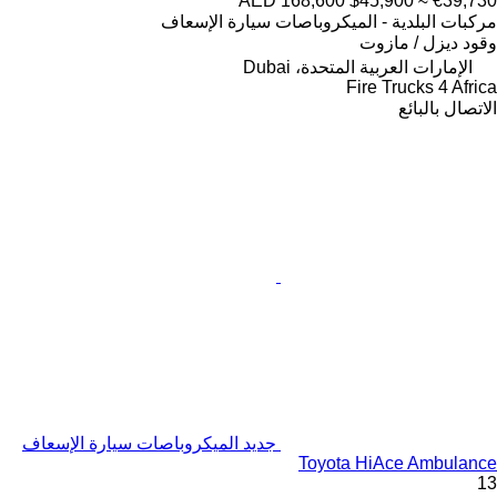
AED 168,600
$45,900
≈ €39,730
مركبات البلدية - الميكروباصات سيارة الإسعاف
وقود
ديزل / مازوت
الإمارات العربية المتحدة، Dubai
Fire Trucks 4 Africa
الاتصال بالبائع
جديد الميكروباصات سيارة الإسعاف
Toyota HiAce Ambulance
13