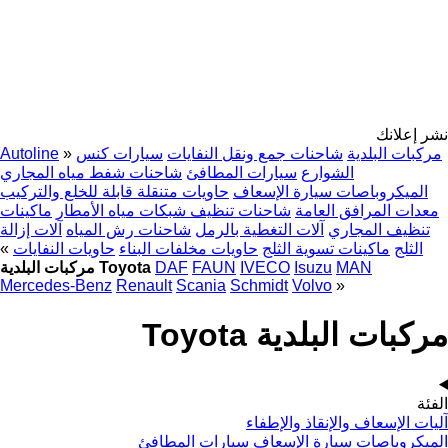
نشر إعلانك
مركبات البلدية
شاحنات جمع ونقل النفايات
سيارات كنس
»
Autoline
الشوارع
سيارات المطافئ
شاحنات شفط مياه المجاري
الميكروباصات سيارة الإسعاف
حاويات متنقلة قابلة للخلع والتركيب
معدات المرافق العامة
شاحنات تنظيف شبكات مياه الأمطار
ماكينات
تنظيف المجاري
آلات التغطية بالرمل
شاحنات رش المياه
آلات إزالة
الثلج
ماكينات تسوية الثلج
حاويات مخلفات البناء
حاويات النفايات
»
MAN
Isuzu
IVECO
FAUN
DAF
مركبات البلدية Toyota
Mercedes-Benz
Renault
Scania
Schmidt
Volvo
»
مركبات البلدية Toyota
الفئة
آليات الإسعاف والإنقاذ والإطفاء
الميكروباصات سيارة الإسعاف
سيارات المطافئ