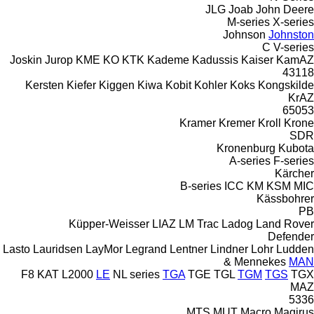
JLG
Joab
John Deere
M-series
X-series
Johnson
Johnston
C
V-series
Joskin
Jurop
KME
KO
KTK
Kademe
Kadussis
Kaiser
KamAZ
43118
Kersten
Kiefer
Kiggen
Kiwa
Kobit
Kohler
Koks
Kongskilde
KrAZ
65053
Kramer
Kremer
Kroll
Krone
SDR
Kronenburg
Kubota
A-series
F-series
Kärcher
B-series
ICC
KM
KSM
MIC
Kässbohrer
PB
Küpper-Weisser
LIAZ
LM Trac
Ladog
Land Rover
Defender
Lasto
Lauridsen
LayMor
Legrand
Lentner
Lindner
Lohr
Ludden
& Mennekes
MAN
F8
KAT
L2000
LE
NL series
TGA
TGE
TGL
TGM
TGS
TGX
MAZ
5336
MTS
MUT
Macro
Magirus