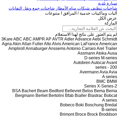
سيارة بلدية
شاحنات تنظيف شبكات مياه الأمطار
شاحنات جمع ونقل النفايات
آليات وماكينات خدمية / المرافق ا متنوعات
عرض الكل
الماركة
لم يتم العثور على نتائج لهذا الاستعلام
3Kare
ABC
ABC
AMPR
AP
AVTR
Adler
Advance
Aebi Schmidt
Agria
Akin
Allan Fuller
Alto
Alvis
American LaFrance
American
Ampliroll
Annaburger
Anssems
Antonio Carraro
Arel Trailer
Assmann
Atoka
Ausa
D-series
M-series
Autobren
Autocar
Avant
200 - series
Avermann
Avia
Avia
A series
BMC
BMW
X-Series
2-Series
BSA
Bachert
Beam
Bedford
Bellevret
Belos
Bema
Bema
Bergmann
Berliet
Bertolini
Bfab
Bialler
Blastrac
Bobcat
A series
Bobeco
Boki
Boschung
Bredal
B-series
Brimont
Broce
Brock
Broddson