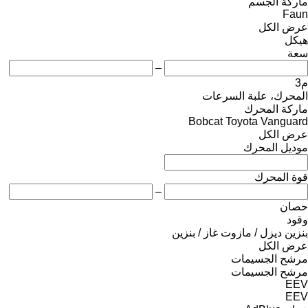
ماركة الجسم
Faun
عرض الكل
هيكل
سعة
–
م3
المحرك، علبة السرعات
ماركة المحرك
Bobcat
Toyota
Vanguard
عرض الكل
موديل المحرك
قوة المحرك
–
حصان
وقود
بنزين
ديزل / مازوت
غاز / بنزين
عرض الكل
مرشح الجسيمات
مرشح الجسيمات
EEV
EEV