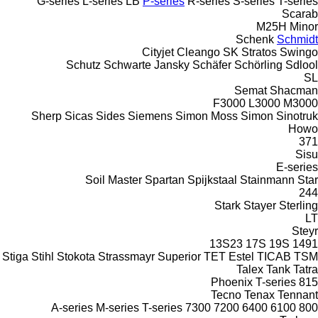
G-series
L-series
LB
P-series
R-series
S-series
T-series
Scarab
M25H
Minor
Schenk
Schmidt
Cityjet
Cleango
SK
Stratos
Swingo
Schutz
Schwarte Jansky
Schäfer
Schörling
Sdlool
SL
Semat
Shacman
F3000
L3000
M3000
Sherp
Sicas
Sides
Siemens
Simon Moss
Simon
Sinotruk
Howo
371
Sisu
E-series
Soil Master
Spartan
Spijkstaal
Stainmann
Star
244
Stark
Stayer
Sterling
LT
Steyr
13S23
17S
19S
1491
Stiga
Stihl
Stokota
Strassmayr
Superior
TET Estel
TICAB
TSM
Talex
Tank
Tatra
Phoenix
T-series
815
Tecno
Tenax
Tennant
A-series
M-series
T-series
7300
7200
6400
6100
800