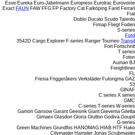
Esve
Eureka
Euro-Jabelmann
Europress
Eurotrac
Eurovoirie
Exact
FAUN
FAW
FFG
FP
Factory Cat
Falköping
Farid
Ferrari
Fiat
Doblo
Ducato
Scudo
Talento
Fimap
Fliegl
Foden
S-series
Ford
3542D
Cargo
Explorer
F-series
Ranger
Tourneo
Transit
Fort
Fortschritt
T series
Foton
Auman
BJ
Freightliner
FL
Fresia
Friggeråkers Verkstäder
Fulongma
GAZ
53
GINAF
C series
X series
GMC
C-series
T-series
W-series
Gamon
Gansow
Garant
Geesink
Giant
Gievema
Giletta
Gimaex
Glasdon
Gloria
Glutton
Godiva
Goupil
G-series
Green Machines
Grundfos
HANOMAG
HIAB
HTF
Hako
Citymaster
Hamster
Jonas
Scrubmaster