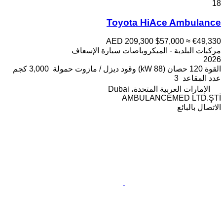
18
Toyota HiAce Ambulance
AED 209,300
$57,000
≈ €49,330
مركبات البلدية - الميكروباصات سيارة الإسعاف
2026
القوة
120 حصان (88 kW)
وقود
ديزل / مازوت
حمولة
3,000 كجم
عدد المقاعد
3
الإمارات العربية المتحدة، Dubai
AMBULANCEMED LTD.ŞTİ
الاتصال بالبائع