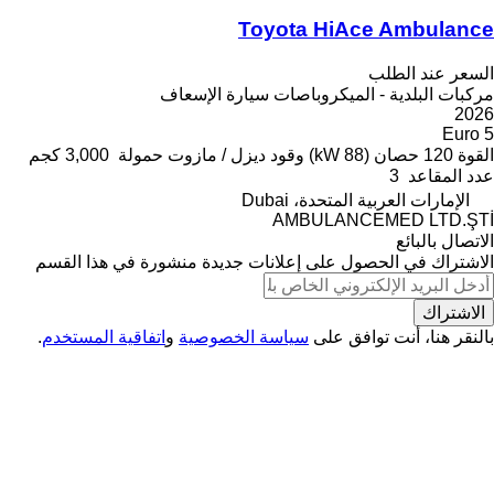
Toyota HiAce Ambulance
السعر عند الطلب
مركبات البلدية - الميكروباصات سيارة الإسعاف
2026
Euro 5
القوة
120 حصان (88 kW)
وقود
ديزل / مازوت
حمولة
3,000 كجم
عدد المقاعد
3
الإمارات العربية المتحدة، Dubai
AMBULANCEMED LTD.ŞTİ
الاتصال بالبائع
الاشتراك في الحصول على إعلانات جديدة منشورة في هذا القسم
الاشتراك
بالنقر هنا، أنت توافق على
سياسة الخصوصية
و
اتفاقية المستخدم
.