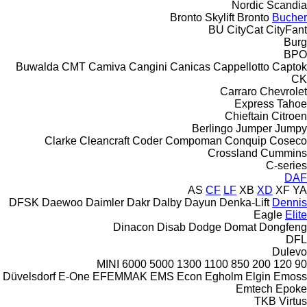
Nordic
Scandia
Bronto Skylift
Bronto
Bucher
BU
CityCat
CityFant
Burg
BPO
Buwalda
CMT
Camiva
Cangini
Canicas
Cappellotto
Captok
CK
Carraro
Chevrolet
Express
Tahoe
Chieftain
Citroen
Berlingo
Jumper
Jumpy
Clarke
Cleancraft
Coder
Compoman
Conquip
Coseco
Crossland
Cummins
C-series
DAF
AS
CF
LF
XB
XD
XF
YA
DFSK
Daewoo
Daimler
Dakr
Dalby
Dayun
Denka-Lift
Dennis
Eagle
Elite
Dinacon
Disab
Dodge
Domat
Dongfeng
DFL
Dulevo
MINI
6000
5000
1300
1100
850
200
120
90
Düvelsdorf
E-One
EFEMMAK
EMS
Econ
Egholm
Elgin
Emoss
Emtech
Epoke
TKB
Virtus