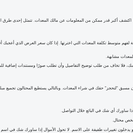
قي. اكتشف أكبر قدر ممكن من المعلومات عن مالك المعدات. تتمثل إحدى طرق
ة لفهم متوسط تكلفة المعدات التي اخترتها. إذا كان سعر العرض الذي أعجبك أ
معدات مشابهة.
ك شك، فلا تخاف من طلب توضيح التفاصيل وأن تطلب صورًا ومستندات إضافية ل
عربون مسبق "لتحجز" حقك في شراء المعدات. وبالتالي يستطيع المحتالون تجميع مبل
إذا ساورك أي شك في البائع خلال التواصل.
شخص محتال.
و يدخلون تغييرات طفيفة على الاسم. لا تحول الأموال إذا ساورك شك في اسم 