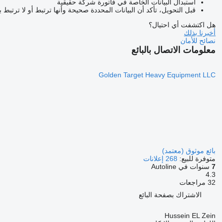
استبدال البيانات الخاصة في فاتورة شركة حقيقية
قبل التحويل، تأكد أن البيانات المحددة صحيحة وأنها ترتبط أو لا ترتبط 
هل اكتشفت أي احتيال؟
أخبرنا بذلك
نصائح للأمان
معلومات الاتصال بالبائع
Golden Target Heavy Equipment LLC
بائع موثوق (معتمد)
متوفرة للبيع:
268 إعلانات
7
سنوات في Autoline
4.3
32 مراجعات
الاشتراك بصفحة البائع
Hussein EL Zein