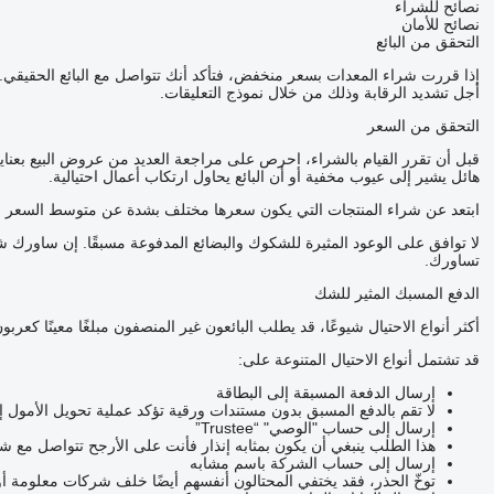
نصائح للشراء
نصائح للأمان
التحقق من البائع
إذا قررت شراء المعدات بسعر منخفض، فتأكد أنك تتواصل مع البائع الحقي
أجل تشديد الرقابة وذلك من خلال نموذج التعليقات.
التحقق من السعر
قبل أن تقرر القيام بالشراء، احرص على مراجعة العديد من عروض البيع بعناي
هائل يشير إلى عيوب مخفية أو أن البائع يحاول ارتكاب أعمال احتيالية.
ابتعد عن شراء المنتجات التي يكون سعرها مختلف بشدة عن متوسط السعر ل
لا توافق على الوعود المثيرة للشكوك والبضائع المدفوعة مسبقًا. إن ساور
تساورك.
الدفع المسبك المثير للشك
أكثر أنواع الاحتيال شيوعًا، قد يطلب البائعون غير المنصفون مبلغًا معينًا ك
قد تشتمل أنواع الاحتيال المتنوعة على:
إرسال الدفعة المسبقة إلى البطاقة
لا تقم بالدفع المسبق بدون مستندات ورقية تؤكد عملية تحويل الأمول 
إرسال إلى حساب "الوصي" “Trustee”
هذا الطلب ينبغي أن يكون بمثابه إنذار فأنت على الأرجح تتواصل مع 
إرسال إلى حساب الشركة باسم مشابه
توخّ الحذر، فقد يختفي المحتالون أنفسهم أيضًا خلف شركات معلومة أ