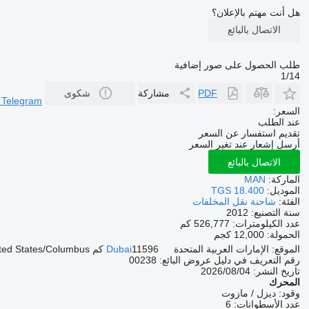
هل أنت مهتم بالإعلان؟
الاتصال بالبائع
طلب الحصول على صور إضافية
1/14
PDF
مشاركة
شكوى
r
Telegram
السعر:
عند الطلب
تقديم استفسار عن السعر
أرسل إشعار عند تغير السعر
الاتصال بالبائع
الماركة:
MAN
الموديل:
TGS 18.400
الفئة:
شاحنة نقل المخلفات
سنة التصنيع:
2012
عدد الكيلومترات:
526,777 كم
الحمولة:
12,000 كجم
الموقع:
الإمارات العربية المتحدة
11596 كم to "United States/Columbus"
Dubai
رقم التعريف في دليل عروض البائع:
00238
تاريخ النشر:
04‏/08‏/2026
المحرك
وقود:
ديزل / مازوت
عدد الأسطوانات:
6