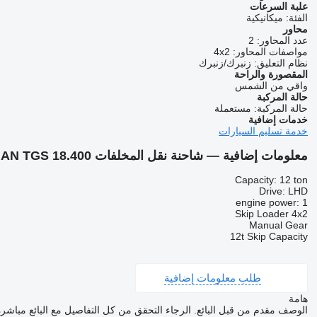
علبة السرعات
الفئة:
ميكانيكية
محاور
عدد المحاور:
2
مواصفات المحاور:
4x2
نظام التعليق:
زنبرك/زنبرك
المقصورة والراحة
واقي من الشمس
حالة المركبة
حالة المركبة:
مستعملة
خدمات إضافية
خدمة تسليم السيارات
معلومات إضافية — شاحنة نقل المخلفات MAN TGS 18.400
Capacity: 12 ton
Drive: LHD
engine power: 1
Skip Loader 4x2
Manual Gear
12t Skip Capacity
طلب معلومات إضافية
هامة
الوصف مقدم من قبل البائع. الرجاء التحقق من كل التفاصيل مع البائع مباشرة