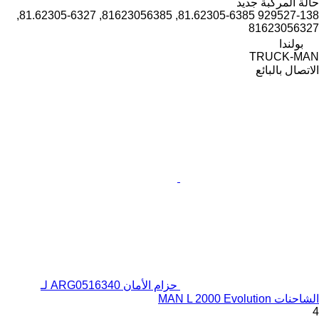
حالة المركبة
جديد
929527-138 81.62305-6385, 81623056385, 81.62305-6327,
81623056327
بولندا
TRUCK-MAN
الاتصال بالبائع
حزام الأمان ARG0516340 لـ
الشاحنات MAN L 2000 Evolution
4