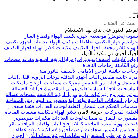
الفئة
لم يتم العثور على نتائج لهذا الاستعلام
تسوية (تخويش) موضعية
أجهزة تكييف الهواء وقطاع الغيار
خراطيم جهاز التكييف
ضاغطات مكيف الهواء
مشعات أجهزة تكييف
الهواء
فلاتر مجففة لجهاز التكييف
مكيفات
فلاتر الهواء لجهاز التكييف
أجزاء أخرى في مكيف الهواء
أبواب
كابينات
أجنحة (سبويلرات)
مرايا الرؤية الخلفية
مقاعد
مضخات
رفع الكابينة
زجاجات النافذة
زجاجات جانبية
الزجاج الأمامي
الأسقف البانورامية
مرايا جانبية
مقابض الباب
أجهزة التدفئة
لوحات الزاوية
أقفال الباب
المسجل
واقيات من الشمس
محركات مساحات الزجاج
ماسكات
الماسحات
ثلاجة السيارة
تعليق هوائي للمقصورة
خزانات الغسالة
مواتير المراوح
زنبركيات غازية
مرايا الرؤية الكاشفة
مضخات غسالة
الزجاج
السخانات الداخلية
نوافذ آلية
مقصورات النوم
ريش المساحة
صمامات التحكم في السخان
أغطية لوحات العدادات
فتحة سقف
أغطية المحركات
أحزمة الأمان
فلاتر الهواء بالكابينة
مشعات المدفأة
مقصورات القفازات
مبيتات لوحات العدادات
مكبرات صوتصوتي
فتحات تهوية
أنظمة الملاحة
كابلات فتح الباب
واقيات النوافذ
ستائر
واقية من الشمس
سجادات أرضية
أجهزة لاسلكية
كابلات غطاء
المحرك
خراطيم المشعاع
الوسادات الهوائية
مساند الأذرع
أجهزة