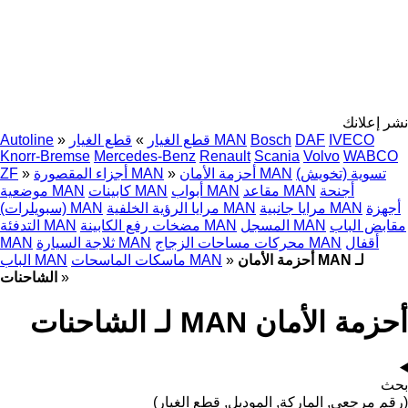
نشر إعلانك
IVECO
DAF
Bosch
قطع الغيار MAN
قطع الغيار
»
»
Autoline
Knorr-Bremse
Mercedes-Benz
Renault
Scania
Volvo
WABCO
تسوية (تخويش)
أحزمة الأمان MAN
»
أجزاء المقصورة MAN
»
ZF
أجنحة
مقاعد MAN
أبواب MAN
كابينات MAN
موضعية MAN
أجهزة
مرايا جانبية MAN
مرايا الرؤية الخلفية MAN
(سبويلرات) MAN
مقابض الباب
المسجل MAN
مضخات رفع الكابينة MAN
التدفئة MAN
أقفال
محركات مساحات الزجاج MAN
ثلاجة السيارة MAN
MAN
أحزمة الأمان MAN لـ
»
ماسكات الماسحات MAN
الباب MAN
»
الشاحنات
أحزمة الأمان MAN لـ الشاحنات
بحث
(رقم مرجعي, الماركة, الموديل, قطع الغيار)