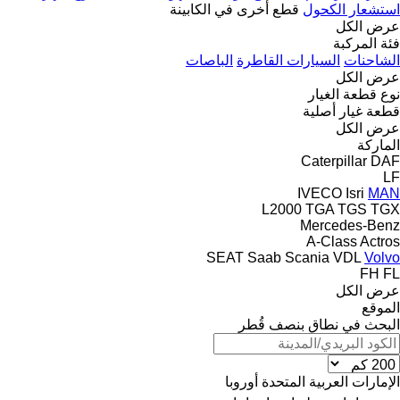
استشعار الكحول
قطع أخرى في الكابينة
عرض الكل
فئة المركبة
الشاحنات
السيارات القاطرة
الباصات
عرض الكل
نوع قطعة الغيار
قطعة غيار أصلية
عرض الكل
الماركة
Caterpillar
DAF
LF
IVECO
Isri
MAN
L2000
TGA
TGS
TGX
Mercedes-Benz
A-Class
Actros
SEAT
Saab
Scania
VDL
Volvo
FH
FL
عرض الكل
الموقع
البحث في نطاق بنصف قُطر
الإمارات العربية المتحدة
أوروبا