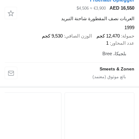
AED 
≈ $4,506
€3,900
 نصف المقطورة شاحنة التبريد
12,47 كجم
الوزن الصافي
9,530 كجم
اور
1
، Bree
Smeets &