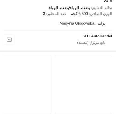
عليق
بضغط الهواء/بضغط الهواء
لصافي
6,500 كجم
عدد المحاور
3
Medynia Głog
KOT Auto