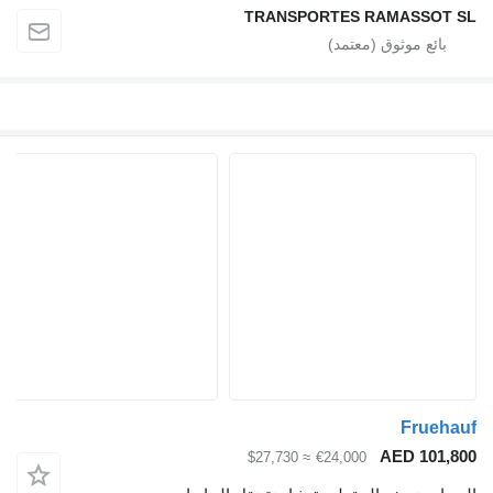
TRANSPORTES RAMAS
Fr
AED 1
≈ $27,730
€24,000