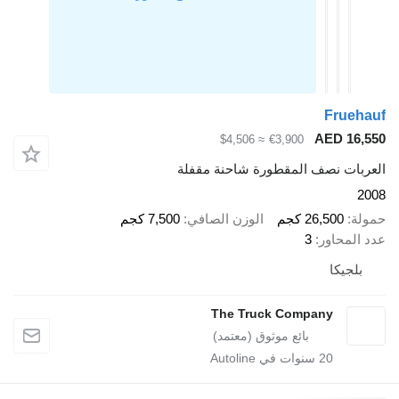
Fr
AED 
≈ $4,506
€3,900
 نصف المقطورة شاحنة مقفلة
26,50 كجم
الوزن الصافي
7,500 كجم
اور
3
كا
The Truck Company
20
سنوات في Autoline