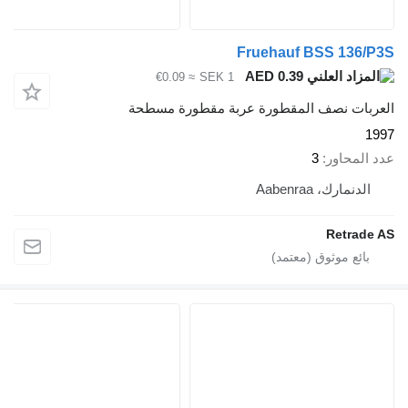
Fruehauf BSS 1
AED 0.39
≈ €0.09
SEK 1
 نصف المقطورة عربة مقطورة مسطحة
اور
3
ك، Aabenraa
Ret