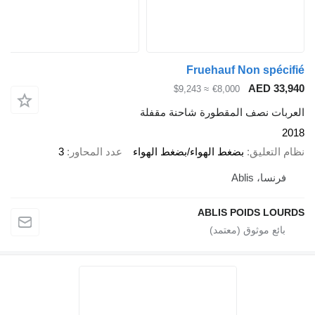
Fruehauf Non sp
AED 
≈ $9,243
€8,000
 نصف المقطورة شاحنة مقفلة
عليق
بضغط الهواء/بضغط الهواء
عدد المحاور
3
 Ablis
ABLIS POIDS 