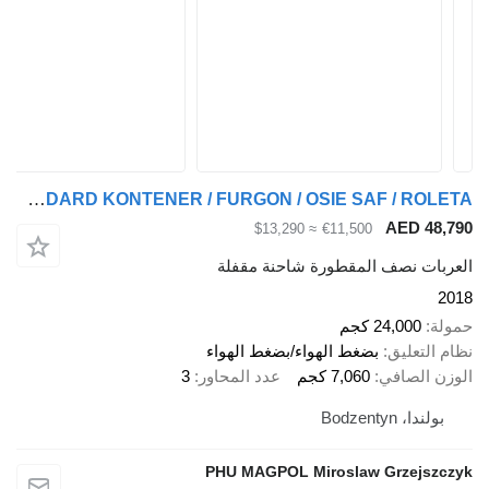
Fruehauf Frühauf STANDARD KONTENER / FURGON / OSIE SAF / ROLETA
AED 
≈ $13,290
€11,500
 نصف المقطورة شاحنة مقفلة
24,00 كجم
عليق
بضغط الهواء/بضغط الهواء
لصافي
7,060 كجم
عدد المحاور
3
Bodzenty
PHU MAGPOL Miroslaw Grze