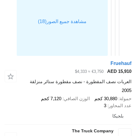
Fr
AED 
≈ $4,333
€3,750
 نصف المقطورة - نصف مقطورة ستائر منزلقة
30,88 كجم
الوزن الصافي
7,120 كجم
اور
3
كا
The Truck Company