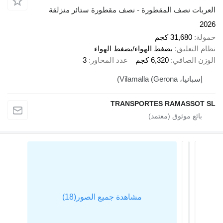
 نصف المقطورة - نصف مقطورة ستائر منزلقة
31,68 كجم
عليق
بضغط الهواء/بضغط الهواء
لصافي
6,320 كجم
عدد المحاور
3
Vilamalla (Ger)
TRANSPORTES RAMAS