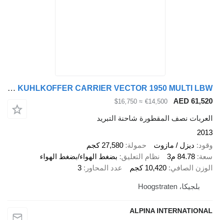
Fruehauf Frühauf FST4 KUHLKOFFER CARRIER VECTOR 1950 MULTI LBW
AED 
≈ $16,750
€14,500
 نصف المقطورة شاحنة التبريد
زل / مازوت
حمولة
27,580 كجم
84 م3
نظام التعليق
بضغط الهواء/بضغط الهواء
لصافي
10,420 كجم
عدد المحاور
3
Hoogstrat
ALPINA INTERNA