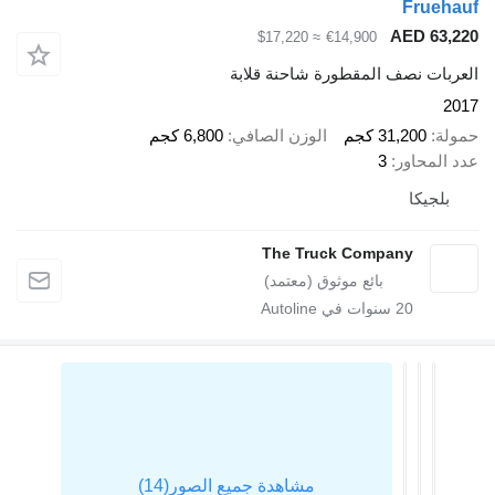
Fr
AED 
≈ $17,220
€14,900
 نصف المقطورة شاحنة قلابة
31,20 كجم
الوزن الصافي
6,800 كجم
اور
3
كا
The Truck Company
20
سنوات في Autoline