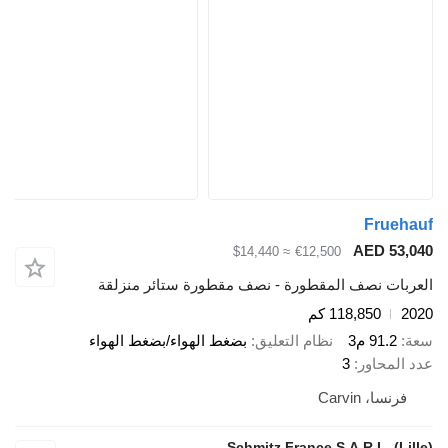
Fr
AED 
≈ $14,440
€12,500
 نصف المقطورة - نصف مقطورة ستائر منزلقة
118,850 كم
9 م3
نظام التعليق
بضغط الهواء/بضغط الهواء
اور
3
Carvin
Schmitz France S.A.R.L.