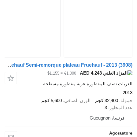
Fruehauf Semi-remorque plateau Fruehauf - 2013 (3908)
AED 4,243
≈ $1,155
€1,000
 نصف المقطورة عربة مقطورة مسطحة
32,40 كجم
الوزن الصافي
5,600 كجم
اور
3
Gueugno
Ago