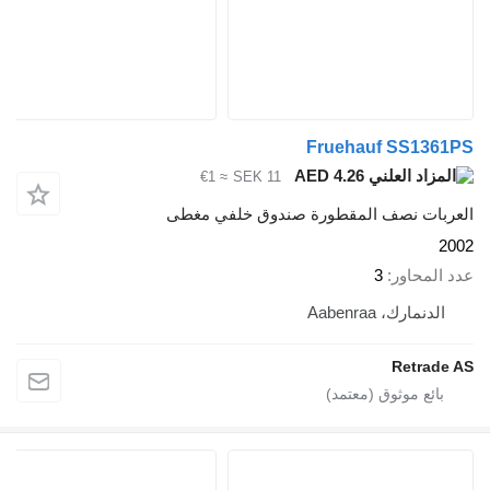
Fruehauf SS
AED 4.26
≈ €1
SEK 11
 نصف المقطورة صندوق خلفي مغطى
اور
3
ك، Aabenraa
Ret