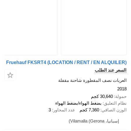
Fruehauf FKSRT4 (LOCATION / RENT / EN ALQ
ند الطلب
 نصف المقطورة شاحنة مقفلة
30,64 كجم
عليق
بضغط الهواء/بضغط الهواء
لصافي
7,360 كجم
عدد المحاور
3
Vilamalla (Ger)