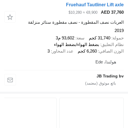
Fruehauf Tautliner Li
AED 
≈ $10,280
€8,900
 نصف المقطورة - نصف مقطورة ستائر منزلقة
31,74 كجم
سعة
93,602 م3
عليق
بضغط الهواء/بضغط الهواء
لصافي
6,260 كجم
عدد المحاور
3
، Ede
JB Tra