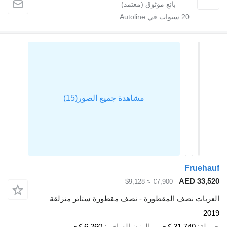
20
سنوات في Autoline
Fr
AED 
≈ $9,128
€7,900
 نصف المقطورة - نصف مقطورة ستائر منزلقة
31,74 كجم
الوزن الصافي
6,260 كجم