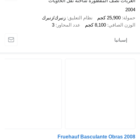
 نصف المقطورة شاحنة نقل الحاويات
25,90 كجم
نظام التعليق
زنبرك/زنبرك
لصافي
8,100 كجم
عدد المحاور
3
نيا
Fruehauf Basculante Obra