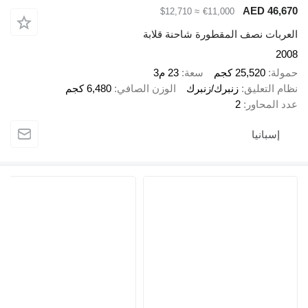
AED 
≈ $12,710
€11,000
 نصف المقطورة شاحنة قلابة
25,52 كجم
سعة
23 م3
عليق
زنبرك/زنبرك
الوزن الصافي
6,480 كجم
اور
2
نيا