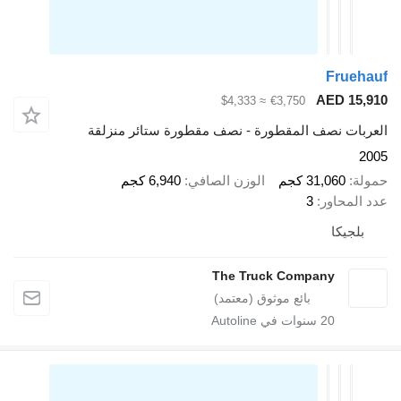
Fr
AED 
≈ $4,333
€3,750
 نصف المقطورة - نصف مقطورة ستائر منزلقة
31,06 كجم
الوزن الصافي
6,940 كجم
اور
3
كا
The Truck Company
20
سنوات في Autoline