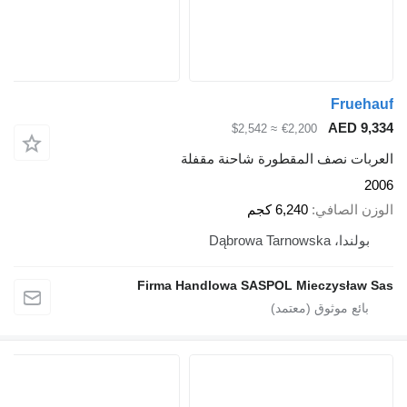
Fr
AED
≈ $2,542
€2,200
 نصف المقطورة شاحنة مقفلة
لصافي
6,240 كجم
Dąbrowa Tarn
Firma Handlowa SASPOL Mieczys