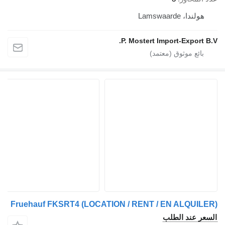
Lamswaard
P. Mostert Import-Exp
Fruehauf FKSRT4 (LOCATION / RENT / EN ALQ
ند الطلب