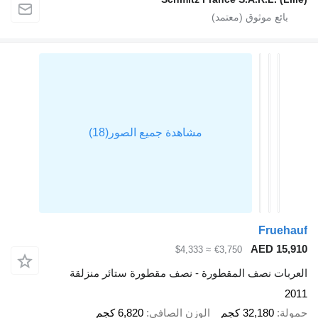
Fr
AED 
≈ $4,333
€3,750
 نصف المقطورة - نصف مقطورة ستائر منزلقة
32,18 كجم
الوزن الصافي
6,820 كجم