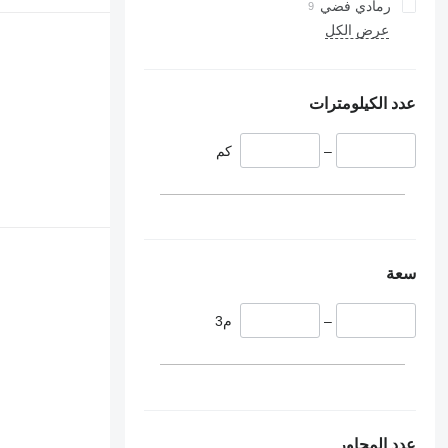
رمادي فضي
عرض الكل
عدد الكيلومترات
–
كم
سعة
–
م3
عدد المحاور