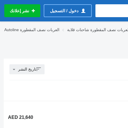
دخول / التسجيل
نشر إعلانك
لعربات نصف المقطورة شاحنات قلابة
العربات نصف المقطورة
Autoline
تاريخ النشر
AED 21,640