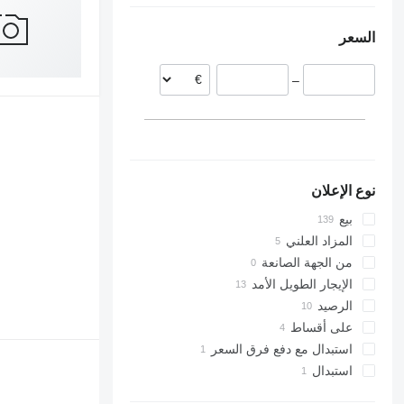
التشيك
السعر
ليتوانيا
هولندا
–
إسبانيا
فرنسا
رومانيا
عرض الكل
نوع الإعلان
بيع
المزاد العلني
من الجهة الصانعة
الإيجار الطويل الأمد
الرصيد
على أقساط
استبدال مع دفع فرق السعر
استبدال