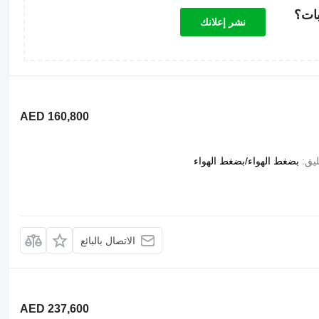
بات؟
نشر إعلانك
AED 160,800
ليق
بضغط الهواء/بضغط الهواء
الاتصال بالبائع
AED 237,600