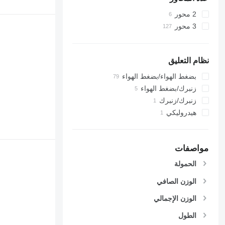
2 محور
3 محور
نظام التعليق
بضغط الهواء/بضغط الهواء
زنبرك/بضغط الهواء
زنبرك/زنبرك
هيدروليكي
مواصفات
الحمولة
الوزن الصافي
الوزن الإجمالي
الطول