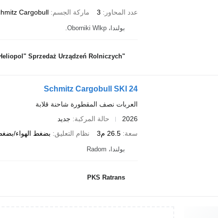
عدد المحاور
3
ماركة الجسم
hmitz Cargobull
بولندا، Oborniki Wlkp.
"Heliopol" Sprzedaż Urządzeń Rolniczych
Schmitz Cargobull SKI 24
العربات نصف المقطورة شاحنة قلابة
2026
حالة المركبة
جديد
سعة
26.5 م3
نظام التعليق
بضغط الهواء/بضغط 
بولندا، Radom
PKS Ratrans