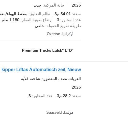
2026
حالة المركبة
جديد
سعة
54.01 م3
نظام التعليق
بضغط الهواء/بضغ
عدد المحاور
3
ارتفاع صينية القطر
1,180 ملم
طريقة تفريغ الحمولة
خلفي
أوكرانيا، Ozertse
"Premium Trucks Lutsk" LTD
kipper Liftas Automatisch zeil, Nieuw
العربات نصف المقطورة شاحنة قلابة
2026
سعة
28.2 م3
عدد المحاور
3
هولندا، Saasveld