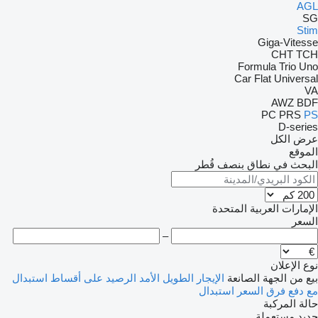
AGL
SG
Stim
Giga-Vitesse
CHT
TCH
Formula
Trio
Uno
Car Flat
Universal
VA
AWZ
BDF
PC
PRS
PS
D-series
عرض الكل
الموقع
البحث في نطاق بنصف قُطر
الإمارات العربية المتحدة
السعر
–
نوع الإعلان
بيع
من الجهة الصانعة
الإيجار الطويل الأمد
الرصيد
على أقساط
استبدال
مع دفع فرق السعر
استبدال
حالة المركبة
جديد
مستعملة