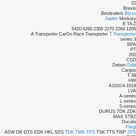
22
Brevis
Besttrailers
Blyss
Jupiter
Merkury
E
TA
Z
5420
4260
2300
2270
2260
1205
A Transporter
CarGo
Race Transporter
T Transporter
3 series
BPA
PT
202
CSD
Debon
Gold
Cargos
T 38
HW
A1010
A 1018
LVA
A-series
L-series
S-series
DURUS
TDK
ZDK
MAX
STBZ
Ducato
Fliegl
ASW
DK
DTS
EDK
HKL
SDS
TDK
TMK
TPS
TSK
TTS
TWP
ZPS