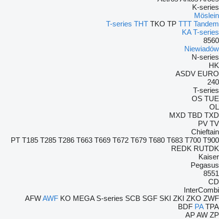
K-series
Möslein
T-series
THT
TKO
TP
TTT
Tandem
KA
T-series
8560
Niewiadów
N-series
HK
ASDV
EURO
240
T-series
OS
TUE
OL
MXD
TBD
TXD
PV
TV
Chieftain
PT
T185
T285
T286
T663
T669
T672
T679
T680
T683
T700
T900
REDK
RUTDK
Kaiser
Pegasus
8551
CD
InterCombi
AFW
AWF
KO
MEGA
S-series
SCB
SGF
SKI
ZKI
ZKO
ZWF
BDF
PA
TPA
AP
AW
ZP