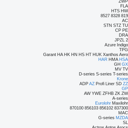
ZWP
FLA
HTS
HW
8527
8328
819
AC
STN
STZ
TU
CP
PE
DRA
2 JPZL
Azure
Indigo
TPG
Garant
HA
HK
HN
HS
HT
HUK
Xanthos Aero
HAR
HMA
HSA
GH
GX
MV
TV
D-series
S-series
T-series
Krone
ADP
AZ
Profi Liner
SD
ZZ
GP
AW
YWE
ZFHB
ZK
ZW
A-series
Eurolohr
Maxilohr
870100
856103
856102
837300
MAC
G-series
MZDA
SL
Actros
Antos
Arocs