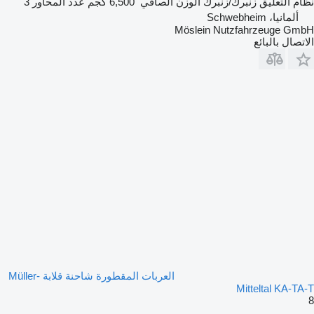
نظام التعليق
زنبرك/زنبرك
الوزن الصافي
6,500 كجم
عدد المحاور
3
ألمانيا، Schwebheim
Möslein Nutzfahrzeuge GmbH
الاتصال بالبائع
العربات المقطورة شاحنة قلابة Müller-
Mitteltal KA-TA-T
8