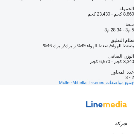
الحمولة
8,860 كجم
-
23,430 كجم
سعة
5 م3
-
28.34 م3
نظام التعليق
بضغط الهواء/بضغط الهواء
49%
زنبرك/زنبرك
46%
الوزن الصافي
3,340 كجم
-
6,570 كجم
عدد المحاور
3
-
2
جميع مواصفات Müller-Mitteltal T-series
شركة