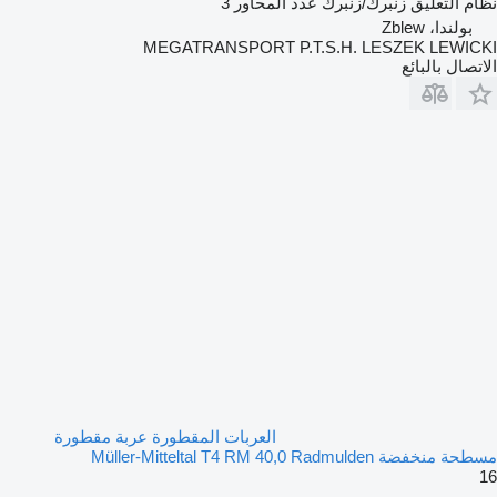
نظام التعليق
زنبرك/زنبرك
عدد المحاور
3
بولندا، Zblew
MEGATRANSPORT P.T.S.H. LESZEK LEWICKI
الاتصال بالبائع
العربات المقطورة عربة مقطورة
مسطحة منخفضة Müller-Mitteltal T4 RM 40,0 Radmulden
16