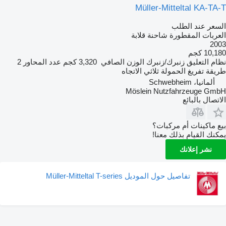
Müller-Mitteltal KA-TA-T
السعر عند الطلب
العربات المقطورة شاحنة قلابة
2003
10,180 كجم
نظام التعليق
زنبرك/زنبرك
الوزن الصافي
3,320 كجم
عدد المحاور
2
طريقة تفريغ الحمولة
ثلاثي الاتجاه
ألمانيا، Schwebheim
Möslein Nutzfahrzeuge GmbH
الاتصال بالبائع
بيع ماكينات أم مركبات؟
يمكنك القيام بذلك معنا!
نشر إعلانك
تفاصيل حول الموديل Müller-Mitteltal T-series