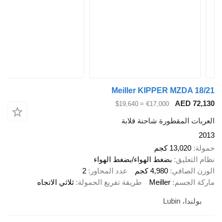
Meiller KIPPER MZDA 18/21
AED 72,130
≈ $19,640
€17,000
العربات المقطورة شاحنة قلابة
2013
حمولة
13,020 كجم
نظام التعليق
بضغط الهواء/بضغط الهواء
الوزن الصافي
4,980 كجم
عدد المحاور
2
ماركة الجسم
Meiller
طريقة تفريغ الحمولة
ثلاثي الاتجاه
بولندا، Lubin