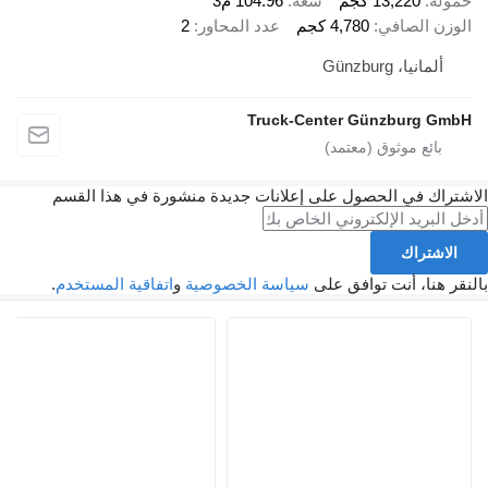
حمولة
13,220 كجم
سعة
104.96 م3
الوزن الصافي
4,780 كجم
عدد المحاور
2
ألمانيا، Günzburg
Truck-Center Günzburg GmbH
الاشتراك في الحصول على إعلانات جديدة منشورة في هذا القسم
الاشتراك
بالنقر هنا، أنت توافق على
سياسة الخصوصية
و
اتفاقية المستخدم
.