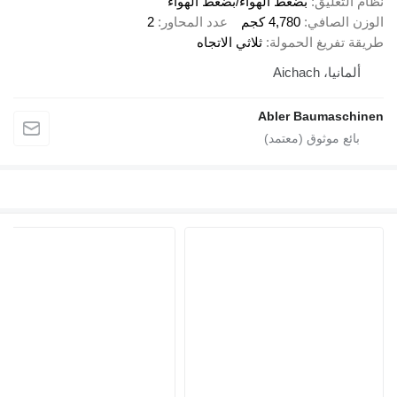
نظام التعليق
بضغط الهواء/بضغط الهواء
الوزن الصافي
4,780 كجم
عدد المحاور
2
طريقة تفريغ الحمولة
ثلاثي الاتجاه
ألمانيا، Aichach
Abler Baumaschinen