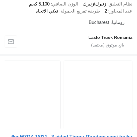
نظام التعليق
زنبرك/زنبرك
الوزن الصافي
5,100 كجم
عدد المحاور
2
طريقة تفريغ الحمولة
ثلاثي الاتجاه
رومانيا، Bucharest
Laslo Truck Romania
Meiller MZDA 18/21 - 3 sided Tipper /Tandem semi-trailer