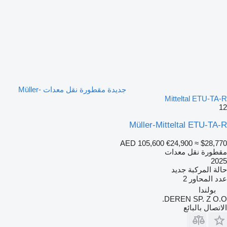
جديدة مقطورة نقل معدات Müller-
Mitteltal ETU-TA-R
12
Müller-Mitteltal ETU-TA-R
AED 105,600
€24,900
≈ $28,770
مقطورة نقل معدات
2025
حالة المركبة
جديد
عدد المحاور
2
بولندا
DEREN SP. Z O.O.
الاتصال بالبائع