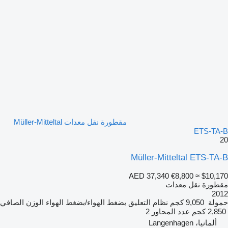
مقطورة نقل معدات Müller-Mitteltal
ETS-TA-B
20
Müller-Mitteltal ETS-TA-B
AED 37,340
€8,800
≈ $10,170
مقطورة نقل معدات
2012
حمولة
9,050 كجم
نظام التعليق
بضغط الهواء/بضغط الهواء
الوزن الصافي
2,850 كجم
عدد المحاور
2
ألمانيا، Langenhagen