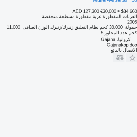
Müller-Mitteltal T50
AED 127,300
€30,000
≈ $34,660
العربات المقطورة عربة مقطورة مسطحة منخفضة
2005
حمولة
39,000 كجم
نظام التعليق
زنبرك/زنبرك
الوزن الصافي
11,000
كجم
عدد المحاور
5
كرواتيا، Gajana
Gajanakop doo
الاتصال بالبائع