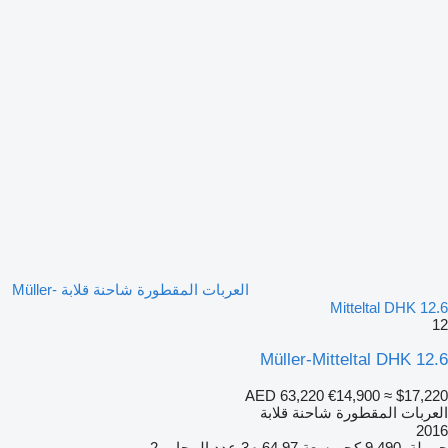
العربات المقطورة شاحنة قلابة Müller-
Mitteltal DHK 12.6
12
Müller-Mitteltal DHK 12.6
AED 63,220
€14,900
≈ $17,220
العربات المقطورة شاحنة قلابة
2016
حمولة
9,490 كجم
سعة
64.97 م3
عدد المحاور
2