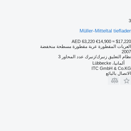
3
Müller-Mitteltal tieflader
AED 63,220
€14,900
≈ $17,220
العربات المقطورة عربة مقطورة مسطحة منخفضة
2007
نظام التعليق
زنبرك/زنبرك
عدد المحاور
3
ألمانيا، Lübbecke
ITC GmbH & Co.KG
الاتصال بالبائع